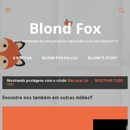
Blond Fox
✨ As aventuras de uma pequena raposinha com sua câmera!! ✨
A RAPOSA
BLOND FOX NA LUA
BLOND'S STUDY
MAIS…
FALE CONOSCO
Mostrando postagens com o rótulo
Máscaras de
MOSTRAR TUDO
P
TNT
o
s
Encontre nos também em outras mídias!!
t
a
g
e
n