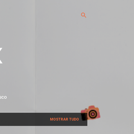
x
SCO
MOSTRAR TUDO