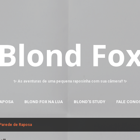
Pular para o conteúdo principal
Blond Fo
✨ As aventuras de uma pequena raposinha com sua câmera!! ✨
RAPOSA
BLOND FOX NA LUA
BLOND'S STUDY
FALE CONO
 Parede de Raposa