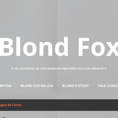
Pular para o conteúdo principal
Blond Fo
✨ As aventuras de uma pequena raposinha com sua câmera!! ✨
RAPOSA
BLOND FOX NA LUA
BLOND'S STUDY
FALE CONO
gica de Férias