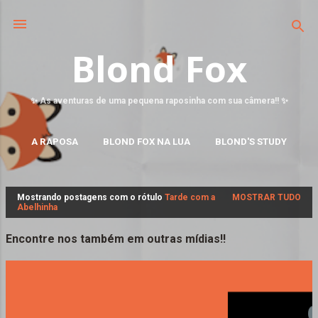
Blond Fox
✨ As aventuras de uma pequena raposinha com sua câmera!! ✨
A RAPOSA
BLOND FOX NA LUA
BLOND'S STUDY
MAIS…
FALE CONOSCO
Mostrando postagens com o rótulo
Tarde com a
MOSTRAR TUDO
P
Abelhinha
o
s
Encontre nos também em outras mídias!!
t
a
g
e
n