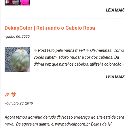
resultado. Antes de usar, meu cabelo estava azul
LEIA MAIS
turquesa (meio desbotado), e após a utilização meu
cabelo ficou roxo com mechinhas azul, rosa e meio
cinza... FICOU LINDOOOOO!!! Cabelo antes: Cabelo
DekapColor | Retirando o Cabelo Rosa
depois: Bom, sobre a tinta, eu achei ela muito liquida,
-
junho 06, 2020
o que fez com que tudo a minha volta ficasse rosa.
Por ela ter um pigmento muito bom, tudo que caia
✨ Post feito pela minha mãe!! ✨ Olá meninas! Como
tinta ficava manchado. Meu banheiro inteiro ficou
vocês sabem, adoro mudar a cor dos cabelos. Da
rosa, minha mão, meu corpo todo, porém, ela tem
última vez que pintei os cabelos, utilizei a coloração
uma fixação muito boa (Deu para perceber kkk) Sem
da Maxton Louro Rosé, coloração permanente. Vale
contar do cheirinho de uva maravilhosooooo.
LEIA MAIS
ressaltar que meu cabelo estava platinado. O tom
Mesmo lavando, o cheirinho ficou no cabelo. Não
ficou um rosa antigo, cobriu muito bem e não
tem muito do que falar sobre a tinta. Super
manchou. Cabelo antes da coloração Resultado ✨
🎉 🎊
recomendo!!! * Caixinha e bisnaguinha com a tinta:
Post completo com todas as informações:
-
outubro 28, 2019
https://www.adrielly.com.br/2020/03/embelleze-
maxton-1004-louro-rose.html Depois de três meses
Agora temos domínio de tudo😎 Nosso endereço do site está de cara
de inúmeras lavagens, meu cabelo teve um bom
nova. De agora em diante, é: www.adrielly.com.br Beijos da 🦊
desbotamento da cor, ele ficou um rosa bem suave,