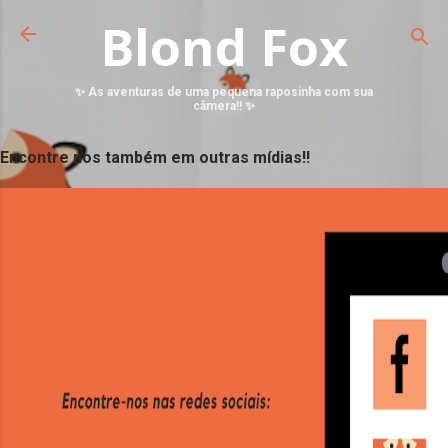
Blond Fox
✨ As aventuras de uma pequena raposinha com sua
câmera!! ✨
Encontre nos também em outras mídias!!