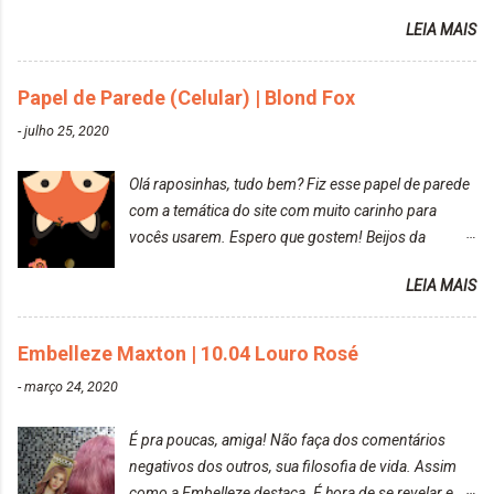
amei mais ainda o resultado. Depois de três meses
LEIA MAIS
Resolvi pintar novamente com a mesma anuance,
mas antes fiz uma limpeza de cor com o
Papel de Parede (Celular) | Blond Fox
DekapColor. Adorei o resultado da limpeza. Ficou
um tom loiro Barbie. Acho que vou demorar um
-
julho 25, 2020
pouquinho para pintar novamente. Resultado com o
DekapColor "Minha mãe é lindaaaaa" Para quem
Olá raposinhas, tudo bem? Fiz esse papel de parede
não conhece, o DekapColor é um p...
com a temática do site com muito carinho para
vocês usarem. Espero que gostem! Beijos da
raposa..
LEIA MAIS
Embelleze Maxton | 10.04 Louro Rosé
-
março 24, 2020
É pra poucas, amiga! Não faça dos comentários
negativos dos outros, sua filosofia de vida. Assim
como a Embelleze destaca. É hora de se revelar e