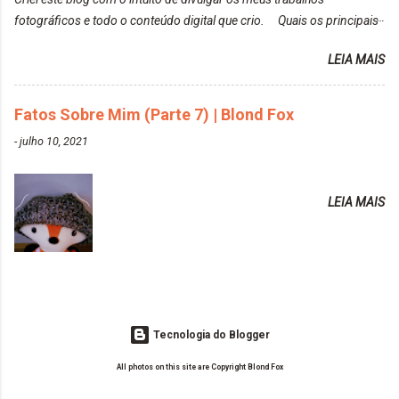
https://www.adrielly.com.br/2020/02/keraton-hard-
fotográficos e todo o conteúdo digital que crio. Quais os principais
colors-turkiss-blue.html ✨ Alpha Line | Máscara
assuntos do seu blog? Fotografia, beleza e viagens. Como tem sido a
Tonalizante Hidratante Pink
LEIA MAIS
vida de Blogueira? Tem sido um sonho. Minha família me apoia muito.
https://www.adrielly.com.br/2020/03/alpha-line-
Qual a parte chata da vida de Blogueira? Às vezes, a criatividade vai
mascara-tonalizante.html ✨ Keraton Hard Fix |
embora... O que tem de melhor em ser Blogueira? Ver o seu trabalho
Fatos Sobre Mim (Parte 7) | Blond Fox
Ozzy Lilac
sendo reconhecido. Aonde deseja chegar com o seu Blog? Muito
https://www.adrielly.com.br/2020/04/keraton-hard-
-
julho 10, 2021
além daquilo que imagino. Seu blog pra você é profissional ou passa-
fix-ozzy-lilac.html Como vocês podem ver, eu tentei
tempo? Vejo como sendo profissional. Me empenho muito fazendo
ter um cabelo rosa, mas a tonalidade nunca pegava
tudo para ele. Quais blogs acompanha, e quais indica? Eu acompanho
em meu cabelo, pois, sempre jogava tinta em cima
LEIA MAIS
o Drilly Design e comecei a ler as postagens do antigo blog da Sweet
de tinta. O que result...
Carol "Magic Days". Tem sido fácil o convívio com seguidoras e
leitoras? Claro. Seu blog já esta como quer, ou ainda ...
Tecnologia do Blogger
All photos on this site are Copyright Blond Fox