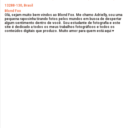
13288-130, Brasil
Blond Fox
Olá, sejam muito bem vindos ao Blond Fox. Me chamo Adrielly, sou uma
pequena raposinha tirando fotos pelos mundos em busca de despertar
algum sentimento dentro de você. Sou estudante de fotografia e este
site é dedicado a todos os meus trabalhos fotográficos e todos os
conteúdos digitais que produzo. Muito amor para quem está aqui ♥
C
o
m
e
n
t
á
r
i
o
s