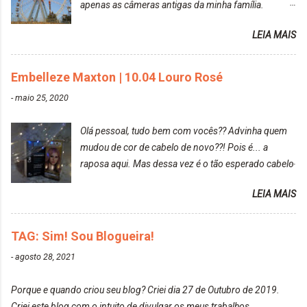
apenas as câmeras antigas da minha família.
Prefere fotografar ou ser fotografada? Antes, eu
LEIA MAIS
diria que gosto mais de fotografar, mas comecei a
gostar bastante de ser a minha modelo. Você tem
uma boa câmera para fotografar? Ainda não tenho
Embelleze Maxton | 10.04 Louro Rosé
uma super câmera profissional. Por enquanto, a
-
maio 25, 2020
câmera que eu uso e gosto muito é a Sony
CyberShot- DSCW350. Você fotografa e publica
Olá pessoal, tudo bem com vocês?? Advinha quem
suas fotos? Sim. Posto aqui e pelas minhas páginas.
mudou de cor de cabelo de novo??! Pois é... a
Tumblr, We heart it, ou instagram? Instagram. Eu
raposa aqui. Mas dessa vez é o tão esperado cabelo
particularmente não gosto de Tumblr e nem do We
rosa. Usei a tinta da Embelleze Maxton - 10.04
Heart It. Cite uma pessoa que você se inspira para
LEIA MAIS
Louro Rosé Se vocês não acompanharam a saga do
tirar suas fotos. Lorrayne Mavromatis. Adoro as
meu cabelo colorido, vou deixar aqui embaixo, o link
fotos delas. Você edita suas fotos ou prefere que
de todos que fiz para vocês verem: ✨ Alfaparf | Alta
TAG: Sim! Sou Blogueira!
elas fiquem no modo original? Sou do time foto
Moda é... Creative Crazy Colors Pink
modo original. Para uns, isso parece desleixo, mas
-
agosto 28, 2021
https://www.adrielly.com.br/2020/03/alfaparf-alta-
eu adoro mostrar para as pessoas a beleza natural
moda-ecreative-crazy.html ✨ Keraton Hard Colors |
de um determinado lugar ou de algo que estou
Porque e quando criou seu blog? Criei dia 27 de Outubro de 2019.
Turkiss Blue
fotografan...
Criei este blog com o intuito de divulgar os meus trabalhos