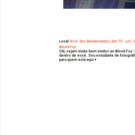
Local:
Rod. dos Bandeirantes, km 72 - s/n - 
Blond Fox
Olá, sejam muito bem vindos ao Blond Fox.
dentro de você. Sou estudante de fotografi
para quem está aqui ♥
C
o
m
e
n
t
á
r