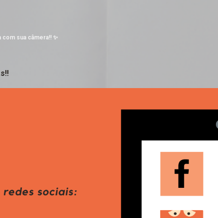
Pular para o conteúdo principal
a com sua câmera!! ✨
s!!