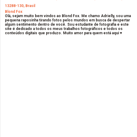
13288-130, Brasil
Blond Fox
Olá, sejam muito bem vindos ao Blond Fox. Me chamo Adrielly, sou uma
pequena raposinha tirando fotos pelos mundos em busca de despertar
algum sentimento dentro de você. Sou estudante de fotografia e este
site é dedicado a todos os meus trabalhos fotográficos e todos os
conteúdos digitais que produzo. Muito amor para quem está aqui ♥
C
o
m
e
n
t
á
r
i
o
s