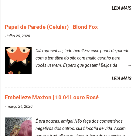
amei mais ainda o resultado. Depois de três meses
LEIA MAIS
Resolvi pintar novamente com a mesma anuance,
mas antes fiz uma limpeza de cor com o
Papel de Parede (Celular) | Blond Fox
DekapColor. Adorei o resultado da limpeza. Ficou
um tom loiro Barbie. Acho que vou demorar um
-
julho 25, 2020
pouquinho para pintar novamente. Resultado com o
DekapColor "Minha mãe é lindaaaaa" Para quem
Olá raposinhas, tudo bem? Fiz esse papel de parede
não conhece, o DekapColor é um p...
com a temática do site com muito carinho para
vocês usarem. Espero que gostem! Beijos da
raposa..
LEIA MAIS
Embelleze Maxton | 10.04 Louro Rosé
-
março 24, 2020
É pra poucas, amiga! Não faça dos comentários
negativos dos outros, sua filosofia de vida. Assim
como a Embelleze destaca. É hora de se revelar e