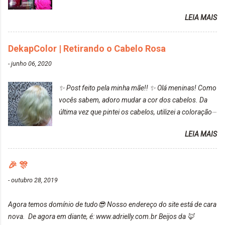
resultado. Antes de usar, meu cabelo estava azul
LEIA MAIS
turquesa (meio desbotado), e após a utilização meu
cabelo ficou roxo com mechinhas azul, rosa e meio
cinza... FICOU LINDOOOOO!!! Cabelo antes: Cabelo
DekapColor | Retirando o Cabelo Rosa
depois: Bom, sobre a tinta, eu achei ela muito liquida,
-
junho 06, 2020
o que fez com que tudo a minha volta ficasse rosa.
Por ela ter um pigmento muito bom, tudo que caia
✨ Post feito pela minha mãe!! ✨ Olá meninas! Como
tinta ficava manchado. Meu banheiro inteiro ficou
vocês sabem, adoro mudar a cor dos cabelos. Da
rosa, minha mão, meu corpo todo, porém, ela tem
última vez que pintei os cabelos, utilizei a coloração
uma fixação muito boa (Deu para perceber kkk) Sem
da Maxton Louro Rosé, coloração permanente. Vale
contar do cheirinho de uva maravilhosooooo.
LEIA MAIS
ressaltar que meu cabelo estava platinado. O tom
Mesmo lavando, o cheirinho ficou no cabelo. Não
ficou um rosa antigo, cobriu muito bem e não
tem muito do que falar sobre a tinta. Super
manchou. Cabelo antes da coloração Resultado ✨
🎉 🎊
recomendo!!! * Caixinha e bisnaguinha com a tinta:
Post completo com todas as informações:
-
outubro 28, 2019
https://www.adrielly.com.br/2020/03/embelleze-
maxton-1004-louro-rose.html Depois de três meses
Agora temos domínio de tudo😎 Nosso endereço do site está de cara
de inúmeras lavagens, meu cabelo teve um bom
nova. De agora em diante, é: www.adrielly.com.br Beijos da 🦊
desbotamento da cor, ele ficou um rosa bem suave,