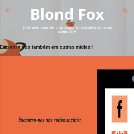
Blond Fox
✨ As aventuras de uma pequena raposinha com sua
câmera!! ✨
Encontre nos também em outras mídias!!