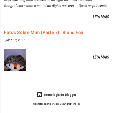
https://www.adrielly.com.br/2020/02/keraton-hard-
fotográficos e todo o conteúdo digital que crio. Quais os principais
colors-turkiss-blue.html ✨ Alpha Line | Máscara
assuntos do seu blog? Fotografia, beleza e viagens. Como tem sido a
Tonalizante Hidratante Pink
LEIA MAIS
vida de Blogueira? Tem sido um sonho. Minha família me apoia muito.
https://www.adrielly.com.br/2020/03/alpha-line-
Qual a parte chata da vida de Blogueira? Às vezes, a criatividade vai
mascara-tonalizante.html ✨ Keraton Hard Fix |
embora... O que tem de melhor em ser Blogueira? Ver o seu trabalho
Fatos Sobre Mim (Parte 7) | Blond Fox
Ozzy Lilac
sendo reconhecido. Aonde deseja chegar com o seu Blog? Muito
https://www.adrielly.com.br/2020/04/keraton-hard-
-
julho 10, 2021
além daquilo que imagino. Seu blog pra você é profissional ou passa-
fix-ozzy-lilac.html Como vocês podem ver, eu tentei
tempo? Vejo como sendo profissional. Me empenho muito fazendo
ter um cabelo rosa, mas a tonalidade nunca pegava
tudo para ele. Quais blogs acompanha, e quais indica? Eu acompanho
em meu cabelo, pois, sempre jogava tinta em cima
LEIA MAIS
o Drilly Design e comecei a ler as postagens do antigo blog da Sweet
de tinta. O que result...
Carol "Magic Days". Tem sido fácil o convívio com seguidoras e
leitoras? Claro. Seu blog já esta como quer, ou ainda ...
Tecnologia do Blogger
All photos on this site are Copyright Blond Fox