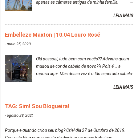
apenas as câmeras antigas da minha família.
Prefere fotografar ou ser fotografada? Antes, eu
LEIA MAIS
diria que gosto mais de fotografar, mas comecei a
gostar bastante de ser a minha modelo. Você tem
uma boa câmera para fotografar? Ainda não tenho
Embelleze Maxton | 10.04 Louro Rosé
uma super câmera profissional. Por enquanto, a
-
maio 25, 2020
câmera que eu uso e gosto muito é a Sony
CyberShot- DSCW350. Você fotografa e publica
Olá pessoal, tudo bem com vocês?? Advinha quem
suas fotos? Sim. Posto aqui e pelas minhas páginas.
mudou de cor de cabelo de novo??! Pois é... a
Tumblr, We heart it, ou instagram? Instagram. Eu
raposa aqui. Mas dessa vez é o tão esperado cabelo
particularmente não gosto de Tumblr e nem do We
rosa. Usei a tinta da Embelleze Maxton - 10.04
Heart It. Cite uma pessoa que você se inspira para
LEIA MAIS
Louro Rosé Se vocês não acompanharam a saga do
tirar suas fotos. Lorrayne Mavromatis. Adoro as
meu cabelo colorido, vou deixar aqui embaixo, o link
fotos delas. Você edita suas fotos ou prefere que
de todos que fiz para vocês verem: ✨ Alfaparf | Alta
TAG: Sim! Sou Blogueira!
elas fiquem no modo original? Sou do time foto
Moda é... Creative Crazy Colors Pink
modo original. Para uns, isso parece desleixo, mas
-
agosto 28, 2021
https://www.adrielly.com.br/2020/03/alfaparf-alta-
eu adoro mostrar para as pessoas a beleza natural
moda-ecreative-crazy.html ✨ Keraton Hard Colors |
de um determinado lugar ou de algo que estou
Porque e quando criou seu blog? Criei dia 27 de Outubro de 2019.
Turkiss Blue
fotografan...
Criei este blog com o intuito de divulgar os meus trabalhos