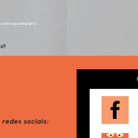
Pular para o conteúdo principal
a com sua câmera!! ✨
s!!