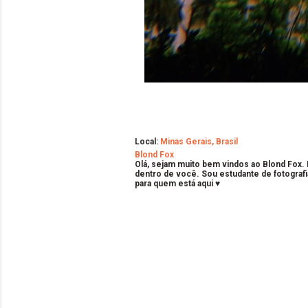
Local:
Minas Gerais, Brasil
Blond Fox
Olá, sejam muito bem vindos ao Blond Fox.
dentro de você. Sou estudante de fotografi
para quem está aqui ♥
C
o
m
e
n
t