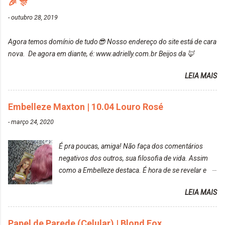
🎉 🎊
recomendo!!! * Caixinha e bisnaguinha com a tinta:
Post completo com todas as informações:
-
outubro 28, 2019
https://www.adrielly.com.br/2020/03/embelleze-
maxton-1004-louro-rose.html Depois de três meses
Agora temos domínio de tudo😎 Nosso endereço do site está de cara
de inúmeras lavagens, meu cabelo teve um bom
nova. De agora em diante, é: www.adrielly.com.br Beijos da 🦊
desbotamento da cor, ele ficou um rosa bem suave,
amei mais ainda o resultado. Depois de três meses
LEIA MAIS
Resolvi pintar novamente com a mesma anuance,
mas antes fiz uma limpeza de cor com o
Embelleze Maxton | 10.04 Louro Rosé
DekapColor. Adorei o resultado da limpeza. Ficou
um tom loiro Barbie. Acho que vou demorar um
-
março 24, 2020
pouquinho para pintar novamente. Resultado com o
DekapColor "Minha mãe é lindaaaaa" Para quem
É pra poucas, amiga! Não faça dos comentários
não conhece, o DekapColor é um p...
negativos dos outros, sua filosofia de vida. Assim
como a Embelleze destaca. É hora de se revelar e
reconquistar o poder sobre a sua vida. Loira mais
LEIA MAIS
vip Maxton liberdade para ser mais você Loiro Rosé
10.04. Após 30 minutos no cabelo, retirei o excesso
da tintura no banho e notei que os fios estavam
Papel de Parede (Celular) | Blond Fox