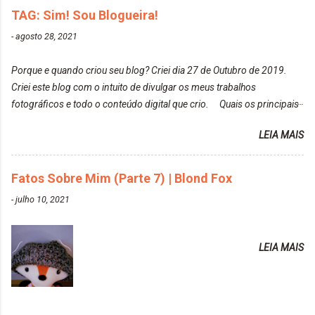
de todos que fiz para vocês verem: ✨ Alfaparf | Alta
TAG: Sim! Sou Blogueira!
elas fiquem no modo original? Sou do time foto
Moda é... Creative Crazy Colors Pink
modo original. Para uns, isso parece desleixo, mas
-
agosto 28, 2021
https://www.adrielly.com.br/2020/03/alfaparf-alta-
eu adoro mostrar para as pessoas a beleza natural
moda-ecreative-crazy.html ✨ Keraton Hard Colors |
de um determinado lugar ou de algo que estou
Porque e quando criou seu blog? Criei dia 27 de Outubro de 2019.
Turkiss Blue
fotografan...
Criei este blog com o intuito de divulgar os meus trabalhos
https://www.adrielly.com.br/2020/02/keraton-hard-
fotográficos e todo o conteúdo digital que crio. Quais os principais
colors-turkiss-blue.html ✨ Alpha Line | Máscara
assuntos do seu blog? Fotografia, beleza e viagens. Como tem sido a
Tonalizante Hidratante Pink
LEIA MAIS
vida de Blogueira? Tem sido um sonho. Minha família me apoia muito.
https://www.adrielly.com.br/2020/03/alpha-line-
Qual a parte chata da vida de Blogueira? Às vezes, a criatividade vai
mascara-tonalizante.html ✨ Keraton Hard Fix |
embora... O que tem de melhor em ser Blogueira? Ver o seu trabalho
Fatos Sobre Mim (Parte 7) | Blond Fox
Ozzy Lilac
sendo reconhecido. Aonde deseja chegar com o seu Blog? Muito
https://www.adrielly.com.br/2020/04/keraton-hard-
-
julho 10, 2021
além daquilo que imagino. Seu blog pra você é profissional ou passa-
fix-ozzy-lilac.html Como vocês podem ver, eu tentei
tempo? Vejo como sendo profissional. Me empenho muito fazendo
ter um cabelo rosa, mas a tonalidade nunca pegava
tudo para ele. Quais blogs acompanha, e quais indica? Eu acompanho
em meu cabelo, pois, sempre jogava tinta em cima
LEIA MAIS
o Drilly Design e comecei a ler as postagens do antigo blog da Sweet
de tinta. O que result...
Carol "Magic Days". Tem sido fácil o convívio com seguidoras e
leitoras? Claro. Seu blog já esta como quer, ou ainda ...