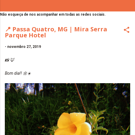
Não esqueça de nos acompanhar em todas as redes sociais.
📍 Passa Quatro, MG | Mira Serra
Parque Hotel
-
novembro 27, 2019
📸 🦊
Bom dia!! 🌼☀️