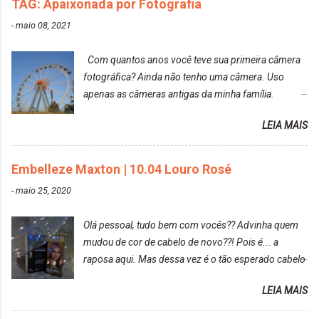
TAG: Apaixonada por Fotografia
-
maio 08, 2021
Com quantos anos você teve sua primeira câmera
fotográfica? Ainda não tenho uma câmera. Uso
apenas as câmeras antigas da minha família.
Prefere fotografar ou ser fotografada? Antes, eu
LEIA MAIS
diria que gosto mais de fotografar, mas comecei a
gostar bastante de ser a minha modelo. Você tem
uma boa câmera para fotografar? Ainda não tenho
Embelleze Maxton | 10.04 Louro Rosé
uma super câmera profissional. Por enquanto, a
-
maio 25, 2020
câmera que eu uso e gosto muito é a Sony
CyberShot- DSCW350. Você fotografa e publica
Olá pessoal, tudo bem com vocês?? Advinha quem
suas fotos? Sim. Posto aqui e pelas minhas páginas.
mudou de cor de cabelo de novo??! Pois é... a
Tumblr, We heart it, ou instagram? Instagram. Eu
raposa aqui. Mas dessa vez é o tão esperado cabelo
particularmente não gosto de Tumblr e nem do We
rosa. Usei a tinta da Embelleze Maxton - 10.04
Heart It. Cite uma pessoa que você se inspira para
LEIA MAIS
Louro Rosé Se vocês não acompanharam a saga do
tirar suas fotos. Lorrayne Mavromatis. Adoro as
meu cabelo colorido, vou deixar aqui embaixo, o link
fotos delas. Você edita suas fotos ou prefere que