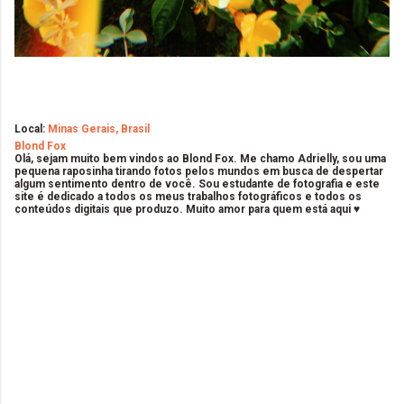
Local:
Minas Gerais, Brasil
Blond Fox
Olá, sejam muito bem vindos ao Blond Fox. Me chamo Adrielly, sou uma
pequena raposinha tirando fotos pelos mundos em busca de despertar
algum sentimento dentro de você. Sou estudante de fotografia e este
site é dedicado a todos os meus trabalhos fotográficos e todos os
conteúdos digitais que produzo. Muito amor para quem está aqui ♥
C
o
m
e
n
t
á