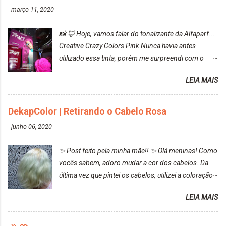
-
março 11, 2020
📸 🦊 Hoje, vamos falar do tonalizante da Alfaparf...
Creative Crazy Colors Pink Nunca havia antes
utilizado essa tinta, porém me surpreendi com o
resultado. Antes de usar, meu cabelo estava azul
LEIA MAIS
turquesa (meio desbotado), e após a utilização meu
cabelo ficou roxo com mechinhas azul, rosa e meio
cinza... FICOU LINDOOOOO!!! Cabelo antes: Cabelo
DekapColor | Retirando o Cabelo Rosa
depois: Bom, sobre a tinta, eu achei ela muito liquida,
-
junho 06, 2020
o que fez com que tudo a minha volta ficasse rosa.
Por ela ter um pigmento muito bom, tudo que caia
✨ Post feito pela minha mãe!! ✨ Olá meninas! Como
tinta ficava manchado. Meu banheiro inteiro ficou
vocês sabem, adoro mudar a cor dos cabelos. Da
rosa, minha mão, meu corpo todo, porém, ela tem
última vez que pintei os cabelos, utilizei a coloração
uma fixação muito boa (Deu para perceber kkk) Sem
da Maxton Louro Rosé, coloração permanente. Vale
contar do cheirinho de uva maravilhosooooo.
LEIA MAIS
ressaltar que meu cabelo estava platinado. O tom
Mesmo lavando, o cheirinho ficou no cabelo. Não
ficou um rosa antigo, cobriu muito bem e não
tem muito do que falar sobre a tinta. Super
manchou. Cabelo antes da coloração Resultado ✨