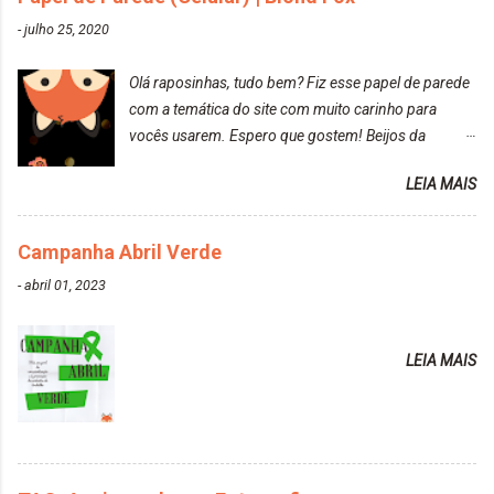
ressecados (Já ensinamos aqui no site, uma
-
julho 25, 2020
receitinha muito boa para cabelos ressecados:
https://www.adrielly.com.br/2020/03/receitinha-
Olá raposinhas, tudo bem? Fiz esse papel de parede
caseira-cronograma-capilar.html ). Foi difícil retirar o
com a temática do site com muito carinho para
excesso. É uma tintura fácil de aplicar, o cheiro é
vocês usarem. Espero que gostem! Beijos da
agradável. Cabelo antes da descoloração da raiz:
raposa..
Cabelo depois da descoloração da raiz: Resultado
LEIA MAIS
do cabelo: *INFORMAÇÕES RELEVANTES
PRESENTE NA CAIXINHA* EMBELLEZE MAXTON
Campanha Abril Verde
LIBERDADE PARA SER MAIS VOCÊ 10.04 LOURO
ROSÉ ESTE KIT CONTÉM: TINTURA CREME 50 G
-
abril 01, 2023
LOÇÃO REVELADORA MAXTON 20 VOL. 50 ML +
Par de luvas e um guia explicativo im...
LEIA MAIS