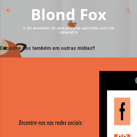
Blond Fox
✨ As aventuras de uma pequena raposinha com sua
câmera!! ✨
Encontre nos também em outras mídias!!