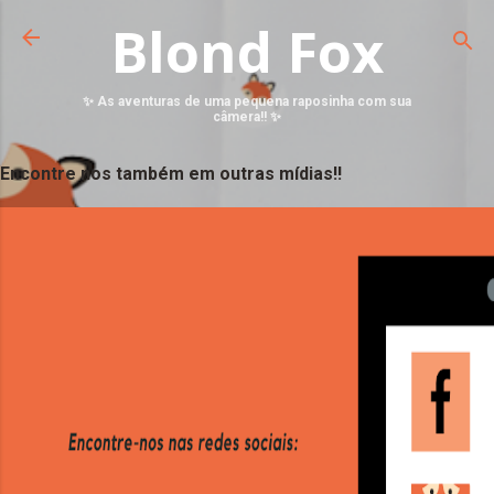
Blond Fox
✨ As aventuras de uma pequena raposinha com sua
câmera!! ✨
Encontre nos também em outras mídias!!