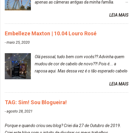
apenas as câmeras antigas da minha família.
Prefere fotografar ou ser fotografada? Antes, eu
LEIA MAIS
diria que gosto mais de fotografar, mas comecei a
gostar bastante de ser a minha modelo. Você tem
uma boa câmera para fotografar? Ainda não tenho
Embelleze Maxton | 10.04 Louro Rosé
uma super câmera profissional. Por enquanto, a
-
maio 25, 2020
câmera que eu uso e gosto muito é a Sony
CyberShot- DSCW350. Você fotografa e publica
Olá pessoal, tudo bem com vocês?? Advinha quem
suas fotos? Sim. Posto aqui e pelas minhas páginas.
mudou de cor de cabelo de novo??! Pois é... a
Tumblr, We heart it, ou instagram? Instagram. Eu
raposa aqui. Mas dessa vez é o tão esperado cabelo
particularmente não gosto de Tumblr e nem do We
rosa. Usei a tinta da Embelleze Maxton - 10.04
Heart It. Cite uma pessoa que você se inspira para
LEIA MAIS
Louro Rosé Se vocês não acompanharam a saga do
tirar suas fotos. Lorrayne Mavromatis. Adoro as
meu cabelo colorido, vou deixar aqui embaixo, o link
fotos delas. Você edita suas fotos ou prefere que
de todos que fiz para vocês verem: ✨ Alfaparf | Alta
TAG: Sim! Sou Blogueira!
elas fiquem no modo original? Sou do time foto
Moda é... Creative Crazy Colors Pink
modo original. Para uns, isso parece desleixo, mas
-
agosto 28, 2021
https://www.adrielly.com.br/2020/03/alfaparf-alta-
eu adoro mostrar para as pessoas a beleza natural
moda-ecreative-crazy.html ✨ Keraton Hard Colors |
de um determinado lugar ou de algo que estou
Porque e quando criou seu blog? Criei dia 27 de Outubro de 2019.
Turkiss Blue
fotografan...
Criei este blog com o intuito de divulgar os meus trabalhos