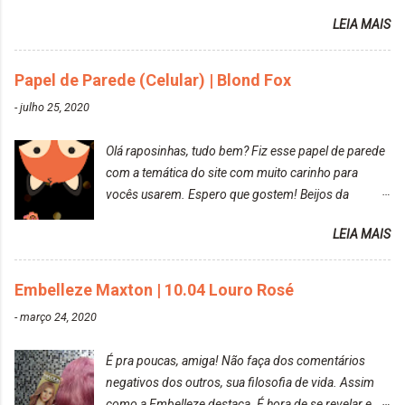
amei mais ainda o resultado. Depois de três meses
LEIA MAIS
Resolvi pintar novamente com a mesma anuance,
mas antes fiz uma limpeza de cor com o
Papel de Parede (Celular) | Blond Fox
DekapColor. Adorei o resultado da limpeza. Ficou
um tom loiro Barbie. Acho que vou demorar um
-
julho 25, 2020
pouquinho para pintar novamente. Resultado com o
DekapColor "Minha mãe é lindaaaaa" Para quem
Olá raposinhas, tudo bem? Fiz esse papel de parede
não conhece, o DekapColor é um p...
com a temática do site com muito carinho para
vocês usarem. Espero que gostem! Beijos da
raposa..
LEIA MAIS
Embelleze Maxton | 10.04 Louro Rosé
-
março 24, 2020
É pra poucas, amiga! Não faça dos comentários
negativos dos outros, sua filosofia de vida. Assim
como a Embelleze destaca. É hora de se revelar e