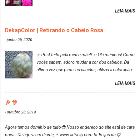
resultado. Antes de usar, meu cabelo estava azul
LEIA MAIS
turquesa (meio desbotado), e após a utilização meu
cabelo ficou roxo com mechinhas azul, rosa e meio
cinza... FICOU LINDOOOOO!!! Cabelo antes: Cabelo
DekapColor | Retirando o Cabelo Rosa
depois: Bom, sobre a tinta, eu achei ela muito liquida,
-
junho 06, 2020
o que fez com que tudo a minha volta ficasse rosa.
Por ela ter um pigmento muito bom, tudo que caia
✨ Post feito pela minha mãe!! ✨ Olá meninas! Como
tinta ficava manchado. Meu banheiro inteiro ficou
vocês sabem, adoro mudar a cor dos cabelos. Da
rosa, minha mão, meu corpo todo, porém, ela tem
última vez que pintei os cabelos, utilizei a coloração
uma fixação muito boa (Deu para perceber kkk) Sem
da Maxton Louro Rosé, coloração permanente. Vale
contar do cheirinho de uva maravilhosooooo.
LEIA MAIS
ressaltar que meu cabelo estava platinado. O tom
Mesmo lavando, o cheirinho ficou no cabelo. Não
ficou um rosa antigo, cobriu muito bem e não
tem muito do que falar sobre a tinta. Super
manchou. Cabelo antes da coloração Resultado ✨
🎉 🎊
recomendo!!! * Caixinha e bisnaguinha com a tinta:
Post completo com todas as informações:
-
outubro 28, 2019
https://www.adrielly.com.br/2020/03/embelleze-
maxton-1004-louro-rose.html Depois de três meses
Agora temos domínio de tudo😎 Nosso endereço do site está de cara
de inúmeras lavagens, meu cabelo teve um bom
nova. De agora em diante, é: www.adrielly.com.br Beijos da 🦊
desbotamento da cor, ele ficou um rosa bem suave,