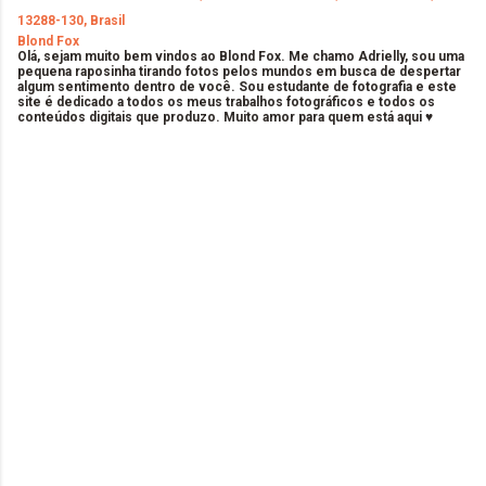
13288-130, Brasil
Blond Fox
Olá, sejam muito bem vindos ao Blond Fox. Me chamo Adrielly, sou uma
pequena raposinha tirando fotos pelos mundos em busca de despertar
algum sentimento dentro de você. Sou estudante de fotografia e este
site é dedicado a todos os meus trabalhos fotográficos e todos os
conteúdos digitais que produzo. Muito amor para quem está aqui ♥
C
o
m
e
n
t
á
r
i
o
s