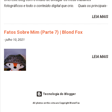
https://www.adrielly.com.br/2020/02/keraton-hard-
fotográficos e todo o conteúdo digital que crio. Quais os principais
colors-turkiss-blue.html ✨ Alpha Line | Máscara
assuntos do seu blog? Fotografia, beleza e viagens. Como tem sido a
Tonalizante Hidratante Pink
LEIA MAIS
vida de Blogueira? Tem sido um sonho. Minha família me apoia muito.
https://www.adrielly.com.br/2020/03/alpha-line-
Qual a parte chata da vida de Blogueira? Às vezes, a criatividade vai
mascara-tonalizante.html ✨ Keraton Hard Fix |
embora... O que tem de melhor em ser Blogueira? Ver o seu trabalho
Fatos Sobre Mim (Parte 7) | Blond Fox
Ozzy Lilac
sendo reconhecido. Aonde deseja chegar com o seu Blog? Muito
https://www.adrielly.com.br/2020/04/keraton-hard-
-
julho 10, 2021
além daquilo que imagino. Seu blog pra você é profissional ou passa-
fix-ozzy-lilac.html Como vocês podem ver, eu tentei
tempo? Vejo como sendo profissional. Me empenho muito fazendo
ter um cabelo rosa, mas a tonalidade nunca pegava
tudo para ele. Quais blogs acompanha, e quais indica? Eu acompanho
em meu cabelo, pois, sempre jogava tinta em cima
LEIA MAIS
o Drilly Design e comecei a ler as postagens do antigo blog da Sweet
de tinta. O que result...
Carol "Magic Days". Tem sido fácil o convívio com seguidoras e
leitoras? Claro. Seu blog já esta como quer, ou ainda ...
Tecnologia do Blogger
All photos on this site are Copyright Blond Fox