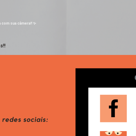
Pular para o conteúdo principal
a com sua câmera!! ✨
s!!