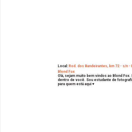
Local:
Rod. dos Bandeirantes, km 72 - s/n - 
Blond Fox
Olá, sejam muito bem vindos ao Blond Fox.
dentro de você. Sou estudante de fotografi
para quem está aqui ♥
C
o
m
e
n