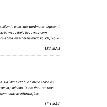
s utilizado essa tinta, porém me surpreendi
lização meu cabelo ficou roxo com
a tinta, eu achei ela muito liquida, o que
inta ficava manchado. Meu banheiro inteiro
LEIA MAIS
r kkk) Sem contar do cheirinho de uva
a tinta. Super recomendo!!! * Caixinha e
 Da última vez que pintei os cabelos,
estava platinado. O tom ficou um rosa
 com todas as informações:
eses de inúmeras lavagens, meu cabelo
LEIA MAIS
pois de três meses Resolvi pintar