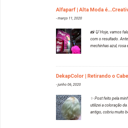
Alfaparf | Alta Moda é...Creat
-
março 11, 2020
📸 🦊 Hoje, vamos fala
com o resultado. Ante
mechinhas azul, rosa e
fez com que tudo a mi
ficou rosa, minha mão
maravilhosooooo. Mesm
bisnaguinha com a ti
DekapColor | Retirando o Cab
-
junho 06, 2020
✨ Post feito pela min
utilizei a coloração 
antigo, cobriu muito
https://www.adrielly
teve um bom desbotame