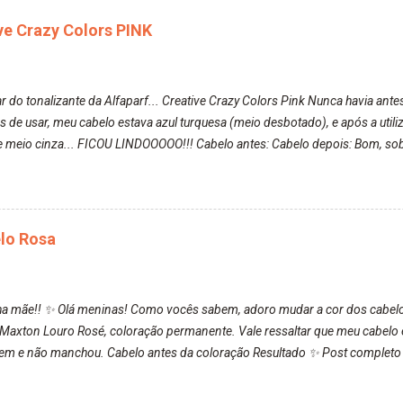
ive Crazy Colors PINK
r do tonalizante da Alfaparf... Creative Crazy Colors Pink Nunca havia ante
s de usar, meu cabelo estava azul turquesa (meio desbotado), e após a uti
 meio cinza... FICOU LINDOOOOO!!! Cabelo antes: Cabelo depois: Bom, sobre 
nha volta ficasse rosa. Por ela ter um pigmento muito bom, tudo que caia t
, meu corpo todo, porém, ela tem uma fixação muito boa (Deu para percebe
o lavando, o cheirinho ficou no cabelo. Não tem muito do que falar sobre 
nta:
elo Rosa
ha mãe!! ✨ Olá meninas! Como vocês sabem, adoro mudar a cor dos cabelos.
da Maxton Louro Rosé, coloração permanente. Vale ressaltar que meu cabelo 
 bem e não manchou. Cabelo antes da coloração Resultado ✨ Post completo
.com.br/2020/03/embelleze-maxton-1004-louro-rose.html Depois de três m
nto da cor, ele ficou um rosa bem suave, amei mais ainda o resultado. De