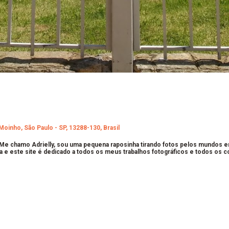
Moinho, São Paulo - SP, 13288-130, Brasil
 Me chamo Adrielly, sou uma pequena raposinha tirando fotos pelos mundos 
a e este site é dedicado a todos os meus trabalhos fotográficos e todos os 