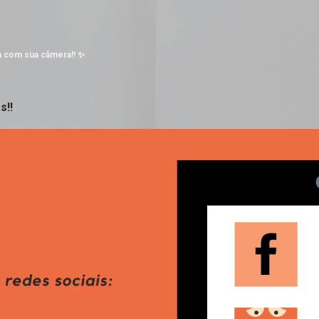
Pular para o conteúdo principal
a com sua câmera!! ✨
s!!