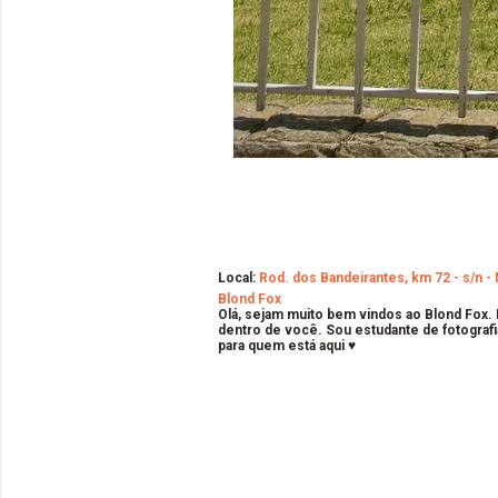
Local:
Rod. dos Bandeirantes, km 72 - s/n - 
Blond Fox
Olá, sejam muito bem vindos ao Blond Fox.
dentro de você. Sou estudante de fotografi
para quem está aqui ♥
C
o
m
e