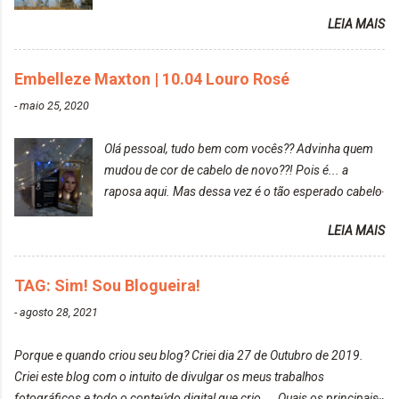
Prefere fotografar ou ser fotografada? Antes, eu
LEIA MAIS
diria que gosto mais de fotografar, mas comecei a
gostar bastante de ser a minha modelo. Você tem
uma boa câmera para fotografar? Ainda não tenho
Embelleze Maxton | 10.04 Louro Rosé
uma super câmera profissional. Por enquanto, a
-
maio 25, 2020
câmera que eu uso e gosto muito é a Sony
CyberShot- DSCW350. Você fotografa e publica
Olá pessoal, tudo bem com vocês?? Advinha quem
suas fotos? Sim. Posto aqui e pelas minhas páginas.
mudou de cor de cabelo de novo??! Pois é... a
Tumblr, We heart it, ou instagram? Instagram. Eu
raposa aqui. Mas dessa vez é o tão esperado cabelo
particularmente não gosto de Tumblr e nem do We
rosa. Usei a tinta da Embelleze Maxton - 10.04
Heart It. Cite uma pessoa que você se inspira para
LEIA MAIS
Louro Rosé Se vocês não acompanharam a saga do
tirar suas fotos. Lorrayne Mavromatis. Adoro as
meu cabelo colorido, vou deixar aqui embaixo, o link
fotos delas. Você edita suas fotos ou prefere que
de todos que fiz para vocês verem: ✨ Alfaparf | Alta
TAG: Sim! Sou Blogueira!
elas fiquem no modo original? Sou do time foto
Moda é... Creative Crazy Colors Pink
modo original. Para uns, isso parece desleixo, mas
-
agosto 28, 2021
https://www.adrielly.com.br/2020/03/alfaparf-alta-
eu adoro mostrar para as pessoas a beleza natural
moda-ecreative-crazy.html ✨ Keraton Hard Colors |
de um determinado lugar ou de algo que estou
Porque e quando criou seu blog? Criei dia 27 de Outubro de 2019.
Turkiss Blue
fotografan...
Criei este blog com o intuito de divulgar os meus trabalhos
https://www.adrielly.com.br/2020/02/keraton-hard-
fotográficos e todo o conteúdo digital que crio. Quais os principais