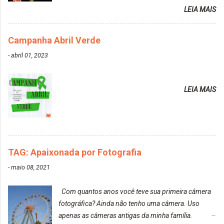
Cabelo depois da descoloração da raiz: Resultado
LEIA MAIS
do cabelo: *INFORMAÇÕES RELEVANTES
PRESENTE NA CAIXINHA* EMBELLEZE MAXTON
Campanha Abril Verde
LIBERDADE PARA SER MAIS VOCÊ 10.04 LOURO
ROSÉ ESTE KIT CONTÉM: TINTURA CREME 50 G
-
abril 01, 2023
LOÇÃO REVELADORA MAXTON 20 VOL. 50 ML +
Par de luvas e um guia explicativo im...
LEIA MAIS
TAG: Apaixonada por Fotografia
-
maio 08, 2021
Com quantos anos você teve sua primeira câmera
fotográfica? Ainda não tenho uma câmera. Uso
apenas as câmeras antigas da minha família.