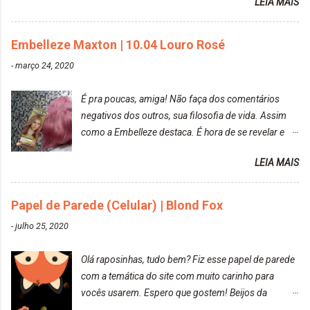
LEIA MAIS
Resolvi pintar novamente com a mesma anuance,
mas antes fiz uma limpeza de cor com o
Embelleze Maxton | 10.04 Louro Rosé
DekapColor. Adorei o resultado da limpeza. Ficou
um tom loiro Barbie. Acho que vou demorar um
-
março 24, 2020
pouquinho para pintar novamente. Resultado com o
DekapColor "Minha mãe é lindaaaaa" Para quem
É pra poucas, amiga! Não faça dos comentários
não conhece, o DekapColor é um p...
negativos dos outros, sua filosofia de vida. Assim
como a Embelleze destaca. É hora de se revelar e
reconquistar o poder sobre a sua vida. Loira mais
LEIA MAIS
vip Maxton liberdade para ser mais você Loiro Rosé
10.04. Após 30 minutos no cabelo, retirei o excesso
da tintura no banho e notei que os fios estavam
Papel de Parede (Celular) | Blond Fox
ressecados (Já ensinamos aqui no site, uma
-
julho 25, 2020
receitinha muito boa para cabelos ressecados:
https://www.adrielly.com.br/2020/03/receitinha-
Olá raposinhas, tudo bem? Fiz esse papel de parede
caseira-cronograma-capilar.html ). Foi difícil retirar o
com a temática do site com muito carinho para
excesso. É uma tintura fácil de aplicar, o cheiro é
vocês usarem. Espero que gostem! Beijos da
agradável. Cabelo antes da descoloração da raiz:
raposa..