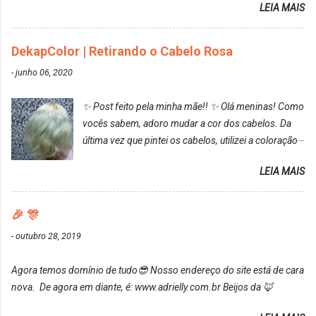
LEIA MAIS
turquesa (meio desbotado), e após a utilização meu
cabelo ficou roxo com mechinhas azul, rosa e meio
cinza... FICOU LINDOOOOO!!! Cabelo antes: Cabelo
DekapColor | Retirando o Cabelo Rosa
depois: Bom, sobre a tinta, eu achei ela muito liquida,
-
junho 06, 2020
o que fez com que tudo a minha volta ficasse rosa.
Por ela ter um pigmento muito bom, tudo que caia
✨ Post feito pela minha mãe!! ✨ Olá meninas! Como
tinta ficava manchado. Meu banheiro inteiro ficou
vocês sabem, adoro mudar a cor dos cabelos. Da
rosa, minha mão, meu corpo todo, porém, ela tem
última vez que pintei os cabelos, utilizei a coloração
uma fixação muito boa (Deu para perceber kkk) Sem
da Maxton Louro Rosé, coloração permanente. Vale
contar do cheirinho de uva maravilhosooooo.
LEIA MAIS
ressaltar que meu cabelo estava platinado. O tom
Mesmo lavando, o cheirinho ficou no cabelo. Não
ficou um rosa antigo, cobriu muito bem e não
tem muito do que falar sobre a tinta. Super
manchou. Cabelo antes da coloração Resultado ✨
🎉 🎊
recomendo!!! * Caixinha e bisnaguinha com a tinta:
Post completo com todas as informações:
-
outubro 28, 2019
https://www.adrielly.com.br/2020/03/embelleze-
maxton-1004-louro-rose.html Depois de três meses
Agora temos domínio de tudo😎 Nosso endereço do site está de cara
de inúmeras lavagens, meu cabelo teve um bom
nova. De agora em diante, é: www.adrielly.com.br Beijos da 🦊
desbotamento da cor, ele ficou um rosa bem suave,
amei mais ainda o resultado. Depois de três meses