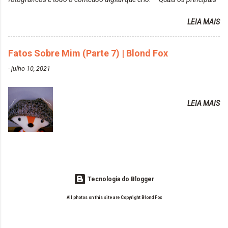
colors-turkiss-blue.html ✨ Alpha Line | Máscara
assuntos do seu blog? Fotografia, beleza e viagens. Como tem sido a
Tonalizante Hidratante Pink
LEIA MAIS
vida de Blogueira? Tem sido um sonho. Minha família me apoia muito.
https://www.adrielly.com.br/2020/03/alpha-line-
Qual a parte chata da vida de Blogueira? Às vezes, a criatividade vai
mascara-tonalizante.html ✨ Keraton Hard Fix |
embora... O que tem de melhor em ser Blogueira? Ver o seu trabalho
Fatos Sobre Mim (Parte 7) | Blond Fox
Ozzy Lilac
sendo reconhecido. Aonde deseja chegar com o seu Blog? Muito
https://www.adrielly.com.br/2020/04/keraton-hard-
-
julho 10, 2021
além daquilo que imagino. Seu blog pra você é profissional ou passa-
fix-ozzy-lilac.html Como vocês podem ver, eu tentei
tempo? Vejo como sendo profissional. Me empenho muito fazendo
ter um cabelo rosa, mas a tonalidade nunca pegava
tudo para ele. Quais blogs acompanha, e quais indica? Eu acompanho
em meu cabelo, pois, sempre jogava tinta em cima
LEIA MAIS
o Drilly Design e comecei a ler as postagens do antigo blog da Sweet
de tinta. O que result...
Carol "Magic Days". Tem sido fácil o convívio com seguidoras e
leitoras? Claro. Seu blog já esta como quer, ou ainda ...
Tecnologia do Blogger
All photos on this site are Copyright Blond Fox