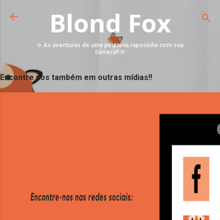
Blond Fox
✨ As aventuras de uma pequena raposinha com sua
câmera!! ✨
Encontre nos também em outras mídias!!