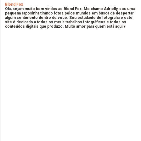
Blond Fox
Olá, sejam muito bem vindos ao Blond Fox. Me chamo Adrielly, sou uma
pequena raposinha tirando fotos pelos mundos em busca de despertar
algum sentimento dentro de você. Sou estudante de fotografia e este
site é dedicado a todos os meus trabalhos fotográficos e todos os
conteúdos digitais que produzo. Muito amor para quem está aqui ♥
C
o
m
e
n
t
á
r
i
o
s