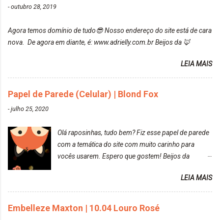
-
outubro 28, 2019
https://www.adrielly.com.br/2020/03/embelleze-
maxton-1004-louro-rose.html Depois de três meses
Agora temos domínio de tudo😎 Nosso endereço do site está de cara
de inúmeras lavagens, meu cabelo teve um bom
nova. De agora em diante, é: www.adrielly.com.br Beijos da 🦊
desbotamento da cor, ele ficou um rosa bem suave,
amei mais ainda o resultado. Depois de três meses
LEIA MAIS
Resolvi pintar novamente com a mesma anuance,
mas antes fiz uma limpeza de cor com o
Papel de Parede (Celular) | Blond Fox
DekapColor. Adorei o resultado da limpeza. Ficou
um tom loiro Barbie. Acho que vou demorar um
-
julho 25, 2020
pouquinho para pintar novamente. Resultado com o
DekapColor "Minha mãe é lindaaaaa" Para quem
Olá raposinhas, tudo bem? Fiz esse papel de parede
não conhece, o DekapColor é um p...
com a temática do site com muito carinho para
vocês usarem. Espero que gostem! Beijos da
raposa..
LEIA MAIS
Embelleze Maxton | 10.04 Louro Rosé