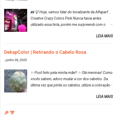
📸 🦊 Hoje, vamos falar do tonalizante da Alfaparf...
Creative Crazy Colors Pink Nunca havia antes
utilizado essa tinta, porém me surpreendi com o
resultado. Antes de usar, meu cabelo estava azul
LEIA MAIS
turquesa (meio desbotado), e após a utilização meu
cabelo ficou roxo com mechinhas azul, rosa e meio
cinza... FICOU LINDOOOOO!!! Cabelo antes: Cabelo
DekapColor | Retirando o Cabelo Rosa
depois: Bom, sobre a tinta, eu achei ela muito liquida,
-
junho 06, 2020
o que fez com que tudo a minha volta ficasse rosa.
Por ela ter um pigmento muito bom, tudo que caia
✨ Post feito pela minha mãe!! ✨ Olá meninas! Como
tinta ficava manchado. Meu banheiro inteiro ficou
vocês sabem, adoro mudar a cor dos cabelos. Da
rosa, minha mão, meu corpo todo, porém, ela tem
última vez que pintei os cabelos, utilizei a coloração
uma fixação muito boa (Deu para perceber kkk) Sem
da Maxton Louro Rosé, coloração permanente. Vale
contar do cheirinho de uva maravilhosooooo.
LEIA MAIS
ressaltar que meu cabelo estava platinado. O tom
Mesmo lavando, o cheirinho ficou no cabelo. Não
ficou um rosa antigo, cobriu muito bem e não
tem muito do que falar sobre a tinta. Super
manchou. Cabelo antes da coloração Resultado ✨
🎉 🎊
recomendo!!! * Caixinha e bisnaguinha com a tinta:
Post completo com todas as informações: