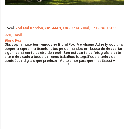
Local:
Rod.Mal.Rondon, Km. 444 3, s/n - Zona Rural, Lins - SP, 16400-
970, Brasil
Blond Fox
Olá, sejam muito bem vindos ao Blond Fox. Me chamo Adrielly, sou uma
pequena raposinha tirando fotos pelos mundos em busca de despertar
algum sentimento dentro de você. Sou estudante de fotografia e este
site é dedicado a todos os meus trabalhos fotográficos e todos os
conteúdos digitais que produzo. Muito amor para quem está aqui ♥
C
o
m
e
n
t
á
r