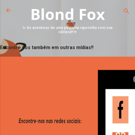
Blond Fox
✨ As aventuras de uma pequena raposinha com sua
câmera!! ✨
Encontre nos também em outras mídias!!