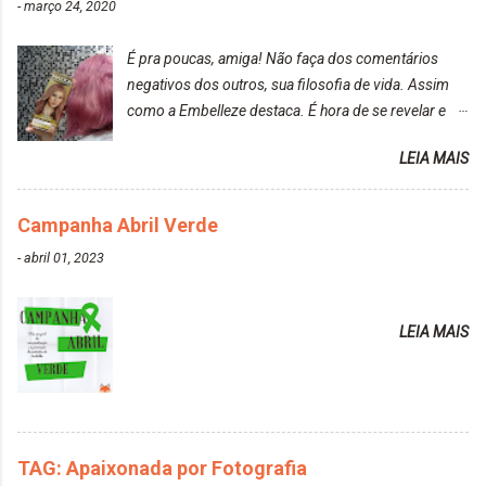
-
março 24, 2020
É pra poucas, amiga! Não faça dos comentários
negativos dos outros, sua filosofia de vida. Assim
como a Embelleze destaca. É hora de se revelar e
reconquistar o poder sobre a sua vida. Loira mais
LEIA MAIS
vip Maxton liberdade para ser mais você Loiro Rosé
10.04. Após 30 minutos no cabelo, retirei o excesso
da tintura no banho e notei que os fios estavam
Campanha Abril Verde
ressecados (Já ensinamos aqui no site, uma
-
abril 01, 2023
receitinha muito boa para cabelos ressecados:
https://www.adrielly.com.br/2020/03/receitinha-
caseira-cronograma-capilar.html ). Foi difícil retirar o
LEIA MAIS
excesso. É uma tintura fácil de aplicar, o cheiro é
agradável. Cabelo antes da descoloração da raiz:
Cabelo depois da descoloração da raiz: Resultado
do cabelo: *INFORMAÇÕES RELEVANTES
PRESENTE NA CAIXINHA* EMBELLEZE MAXTON
TAG: Apaixonada por Fotografia
LIBERDADE PARA SER MAIS VOCÊ 10.04 LOURO