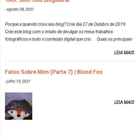
Moda é... Creative Crazy Colors Pink
modo original. Para uns, isso parece desleixo, mas
-
agosto 28, 2021
https://www.adrielly.com.br/2020/03/alfaparf-alta-
eu adoro mostrar para as pessoas a beleza natural
moda-ecreative-crazy.html ✨ Keraton Hard Colors |
de um determinado lugar ou de algo que estou
Porque e quando criou seu blog? Criei dia 27 de Outubro de 2019.
Turkiss Blue
fotografan...
Criei este blog com o intuito de divulgar os meus trabalhos
https://www.adrielly.com.br/2020/02/keraton-hard-
fotográficos e todo o conteúdo digital que crio. Quais os principais
colors-turkiss-blue.html ✨ Alpha Line | Máscara
assuntos do seu blog? Fotografia, beleza e viagens. Como tem sido a
Tonalizante Hidratante Pink
LEIA MAIS
vida de Blogueira? Tem sido um sonho. Minha família me apoia muito.
https://www.adrielly.com.br/2020/03/alpha-line-
Qual a parte chata da vida de Blogueira? Às vezes, a criatividade vai
mascara-tonalizante.html ✨ Keraton Hard Fix |
embora... O que tem de melhor em ser Blogueira? Ver o seu trabalho
Fatos Sobre Mim (Parte 7) | Blond Fox
Ozzy Lilac
sendo reconhecido. Aonde deseja chegar com o seu Blog? Muito
https://www.adrielly.com.br/2020/04/keraton-hard-
-
julho 10, 2021
além daquilo que imagino. Seu blog pra você é profissional ou passa-
fix-ozzy-lilac.html Como vocês podem ver, eu tentei
tempo? Vejo como sendo profissional. Me empenho muito fazendo
ter um cabelo rosa, mas a tonalidade nunca pegava
tudo para ele. Quais blogs acompanha, e quais indica? Eu acompanho
em meu cabelo, pois, sempre jogava tinta em cima
LEIA MAIS
o Drilly Design e comecei a ler as postagens do antigo blog da Sweet
de tinta. O que result...
Carol "Magic Days". Tem sido fácil o convívio com seguidoras e
leitoras? Claro. Seu blog já esta como quer, ou ainda ...