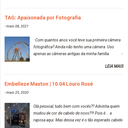
TAG: Apaixonada por Fotografia
-
maio 08, 2021
Com quantos anos você teve sua primeira câmera
fotográfica? Ainda não tenho uma câmera. Uso
apenas as câmeras antigas da minha família.
Prefere fotografar ou ser fotografada? Antes, eu
LEIA MAIS
diria que gosto mais de fotografar, mas comecei a
gostar bastante de ser a minha modelo. Você tem
uma boa câmera para fotografar? Ainda não tenho
Embelleze Maxton | 10.04 Louro Rosé
uma super câmera profissional. Por enquanto, a
-
maio 25, 2020
câmera que eu uso e gosto muito é a Sony
CyberShot- DSCW350. Você fotografa e publica
Olá pessoal, tudo bem com vocês?? Advinha quem
suas fotos? Sim. Posto aqui e pelas minhas páginas.
mudou de cor de cabelo de novo??! Pois é... a
Tumblr, We heart it, ou instagram? Instagram. Eu
raposa aqui. Mas dessa vez é o tão esperado cabelo
particularmente não gosto de Tumblr e nem do We
rosa. Usei a tinta da Embelleze Maxton - 10.04