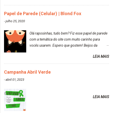
10.04. Após 30 minutos no cabelo, retirei o excesso
da tintura no banho e notei que os fios estavam
Papel de Parede (Celular) | Blond Fox
ressecados (Já ensinamos aqui no site, uma
-
julho 25, 2020
receitinha muito boa para cabelos ressecados:
https://www.adrielly.com.br/2020/03/receitinha-
Olá raposinhas, tudo bem? Fiz esse papel de parede
caseira-cronograma-capilar.html ). Foi difícil retirar o
com a temática do site com muito carinho para
excesso. É uma tintura fácil de aplicar, o cheiro é
vocês usarem. Espero que gostem! Beijos da
agradável. Cabelo antes da descoloração da raiz:
raposa..
Cabelo depois da descoloração da raiz: Resultado
LEIA MAIS
do cabelo: *INFORMAÇÕES RELEVANTES
PRESENTE NA CAIXINHA* EMBELLEZE MAXTON
Campanha Abril Verde
LIBERDADE PARA SER MAIS VOCÊ 10.04 LOURO
ROSÉ ESTE KIT CONTÉM: TINTURA CREME 50 G
-
abril 01, 2023
LOÇÃO REVELADORA MAXTON 20 VOL. 50 ML +
Par de luvas e um guia explicativo im...
LEIA MAIS