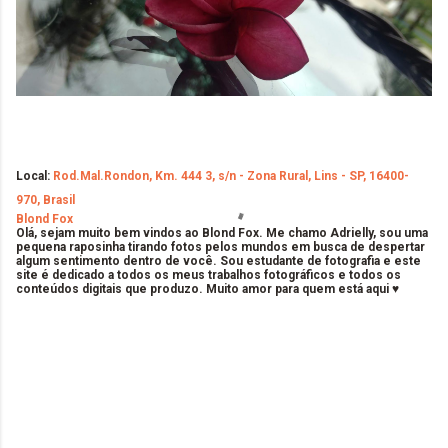
Local:
Rod.Mal.Rondon, Km. 444 3, s/n - Zona Rural, Lins - SP, 16400-
970, Brasil
Blond Fox
Olá, sejam muito bem vindos ao Blond Fox. Me chamo Adrielly, sou uma
pequena raposinha tirando fotos pelos mundos em busca de despertar
algum sentimento dentro de você. Sou estudante de fotografia e este
site é dedicado a todos os meus trabalhos fotográficos e todos os
conteúdos digitais que produzo. Muito amor para quem está aqui ♥
C
o
m
e
n