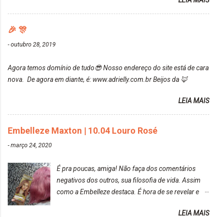
LEIA MAIS
ressaltar que meu cabelo estava platinado. O tom
Mesmo lavando, o cheirinho ficou no cabelo. Não
ficou um rosa antigo, cobriu muito bem e não
tem muito do que falar sobre a tinta. Super
manchou. Cabelo antes da coloração Resultado ✨
🎉 🎊
recomendo!!! * Caixinha e bisnaguinha com a tinta:
Post completo com todas as informações:
-
outubro 28, 2019
https://www.adrielly.com.br/2020/03/embelleze-
maxton-1004-louro-rose.html Depois de três meses
Agora temos domínio de tudo😎 Nosso endereço do site está de cara
de inúmeras lavagens, meu cabelo teve um bom
nova. De agora em diante, é: www.adrielly.com.br Beijos da 🦊
desbotamento da cor, ele ficou um rosa bem suave,
amei mais ainda o resultado. Depois de três meses
LEIA MAIS
Resolvi pintar novamente com a mesma anuance,
mas antes fiz uma limpeza de cor com o
Embelleze Maxton | 10.04 Louro Rosé
DekapColor. Adorei o resultado da limpeza. Ficou
um tom loiro Barbie. Acho que vou demorar um
-
março 24, 2020
pouquinho para pintar novamente. Resultado com o
DekapColor "Minha mãe é lindaaaaa" Para quem
É pra poucas, amiga! Não faça dos comentários
não conhece, o DekapColor é um p...
negativos dos outros, sua filosofia de vida. Assim
como a Embelleze destaca. É hora de se revelar e
reconquistar o poder sobre a sua vida. Loira mais
LEIA MAIS
vip Maxton liberdade para ser mais você Loiro Rosé