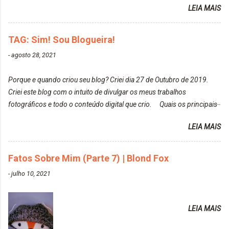
Heart It. Cite uma pessoa que você se inspira para
LEIA MAIS
Louro Rosé Se vocês não acompanharam a saga do
tirar suas fotos. Lorrayne Mavromatis. Adoro as
meu cabelo colorido, vou deixar aqui embaixo, o link
fotos delas. Você edita suas fotos ou prefere que
de todos que fiz para vocês verem: ✨ Alfaparf | Alta
TAG: Sim! Sou Blogueira!
elas fiquem no modo original? Sou do time foto
Moda é... Creative Crazy Colors Pink
modo original. Para uns, isso parece desleixo, mas
-
agosto 28, 2021
https://www.adrielly.com.br/2020/03/alfaparf-alta-
eu adoro mostrar para as pessoas a beleza natural
moda-ecreative-crazy.html ✨ Keraton Hard Colors |
de um determinado lugar ou de algo que estou
Porque e quando criou seu blog? Criei dia 27 de Outubro de 2019.
Turkiss Blue
fotografan...
Criei este blog com o intuito de divulgar os meus trabalhos
https://www.adrielly.com.br/2020/02/keraton-hard-
fotográficos e todo o conteúdo digital que crio. Quais os principais
colors-turkiss-blue.html ✨ Alpha Line | Máscara
assuntos do seu blog? Fotografia, beleza e viagens. Como tem sido a
Tonalizante Hidratante Pink
LEIA MAIS
vida de Blogueira? Tem sido um sonho. Minha família me apoia muito.
https://www.adrielly.com.br/2020/03/alpha-line-
Qual a parte chata da vida de Blogueira? Às vezes, a criatividade vai
mascara-tonalizante.html ✨ Keraton Hard Fix |
embora... O que tem de melhor em ser Blogueira? Ver o seu trabalho
Fatos Sobre Mim (Parte 7) | Blond Fox
Ozzy Lilac
sendo reconhecido. Aonde deseja chegar com o seu Blog? Muito
https://www.adrielly.com.br/2020/04/keraton-hard-
-
julho 10, 2021
além daquilo que imagino. Seu blog pra você é profissional ou passa-
fix-ozzy-lilac.html Como vocês podem ver, eu tentei
tempo? Vejo como sendo profissional. Me empenho muito fazendo
ter um cabelo rosa, mas a tonalidade nunca pegava
tudo para ele. Quais blogs acompanha, e quais indica? Eu acompanho
em meu cabelo, pois, sempre jogava tinta em cima
LEIA MAIS
o Drilly Design e comecei a ler as postagens do antigo blog da Sweet
de tinta. O que result...
Carol "Magic Days". Tem sido fácil o convívio com seguidoras e