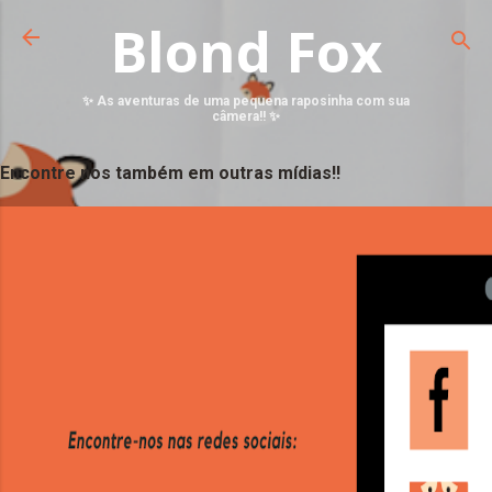
Blond Fox
✨ As aventuras de uma pequena raposinha com sua
câmera!! ✨
Encontre nos também em outras mídias!!