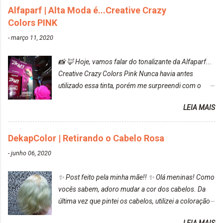
Alfaparf | Alta Moda é...Creative Crazy
Colors PINK
-
março 11, 2020
📸 🦊 Hoje, vamos falar do tonalizante da Alfaparf...
Creative Crazy Colors Pink Nunca havia antes
utilizado essa tinta, porém me surpreendi com o
resultado. Antes de usar, meu cabelo estava azul
LEIA MAIS
turquesa (meio desbotado), e após a utilização meu
cabelo ficou roxo com mechinhas azul, rosa e meio
cinza... FICOU LINDOOOOO!!! Cabelo antes: Cabelo
DekapColor | Retirando o Cabelo Rosa
depois: Bom, sobre a tinta, eu achei ela muito liquida,
-
junho 06, 2020
o que fez com que tudo a minha volta ficasse rosa.
Por ela ter um pigmento muito bom, tudo que caia
✨ Post feito pela minha mãe!! ✨ Olá meninas! Como
tinta ficava manchado. Meu banheiro inteiro ficou
vocês sabem, adoro mudar a cor dos cabelos. Da
rosa, minha mão, meu corpo todo, porém, ela tem
última vez que pintei os cabelos, utilizei a coloração
uma fixação muito boa (Deu para perceber kkk) Sem
da Maxton Louro Rosé, coloração permanente. Vale
contar do cheirinho de uva maravilhosooooo.