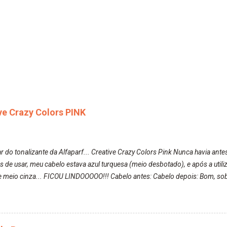
ive Crazy Colors PINK
r do tonalizante da Alfaparf... Creative Crazy Colors Pink Nunca havia ante
s de usar, meu cabelo estava azul turquesa (meio desbotado), e após a uti
 meio cinza... FICOU LINDOOOOO!!! Cabelo antes: Cabelo depois: Bom, sobre 
nha volta ficasse rosa. Por ela ter um pigmento muito bom, tudo que caia t
, meu corpo todo, porém, ela tem uma fixação muito boa (Deu para percebe
o lavando, o cheirinho ficou no cabelo. Não tem muito do que falar sobre 
nta: