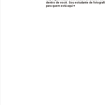
dentro de você. Sou estudante de fotografi
para quem está aqui ♥
C
o
m
e
n
t
á
r
i
o
s