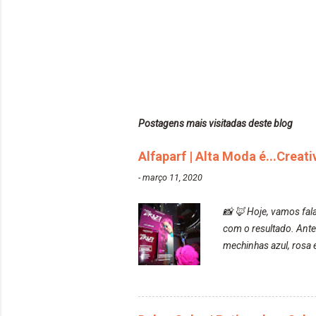
Postagens mais visitadas deste blog
Alfaparf | Alta Moda é...Creat
-
março 11, 2020
📸 🦊 Hoje, vamos fala
com o resultado. Ante
mechinhas azul, rosa e
fez com que tudo a mi
ficou rosa, minha mão
maravilhosooooo. Mesm
bisnaguinha com a ti