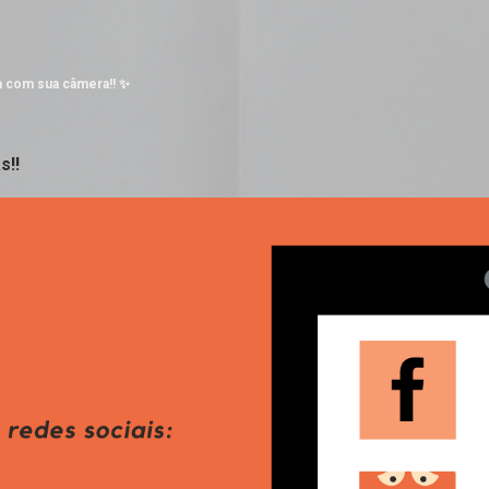
Pular para o conteúdo principal
a com sua câmera!! ✨
s!!