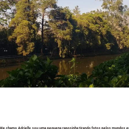
 Me chamo Adrielly, sou uma pequena raposinha tirando fotos pelos mundos 