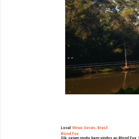
Local:
Minas Gerais, Brasil
Blond Fox
Olá, sejam muito bem vindos ao Blond Fox.