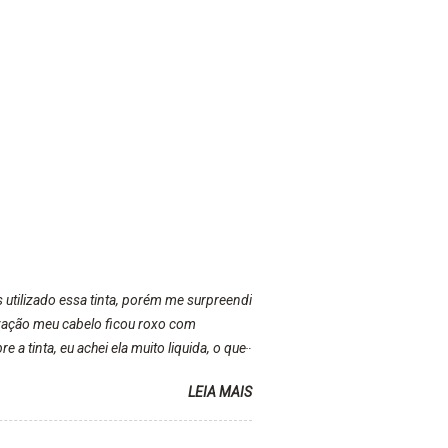
s utilizado essa tinta, porém me surpreendi
lização meu cabelo ficou roxo com
a tinta, eu achei ela muito liquida, o que
inta ficava manchado. Meu banheiro inteiro
LEIA MAIS
r kkk) Sem contar do cheirinho de uva
a tinta. Super recomendo!!! * Caixinha e