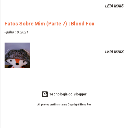
assuntos do seu blog? Fotografia, beleza e viagens. Como tem sido a
Tonalizante Hidratante Pink
LEIA MAIS
vida de Blogueira? Tem sido um sonho. Minha família me apoia muito.
https://www.adrielly.com.br/2020/03/alpha-line-
Qual a parte chata da vida de Blogueira? Às vezes, a criatividade vai
mascara-tonalizante.html ✨ Keraton Hard Fix |
embora... O que tem de melhor em ser Blogueira? Ver o seu trabalho
Fatos Sobre Mim (Parte 7) | Blond Fox
Ozzy Lilac
sendo reconhecido. Aonde deseja chegar com o seu Blog? Muito
https://www.adrielly.com.br/2020/04/keraton-hard-
-
julho 10, 2021
além daquilo que imagino. Seu blog pra você é profissional ou passa-
fix-ozzy-lilac.html Como vocês podem ver, eu tentei
tempo? Vejo como sendo profissional. Me empenho muito fazendo
ter um cabelo rosa, mas a tonalidade nunca pegava
tudo para ele. Quais blogs acompanha, e quais indica? Eu acompanho
em meu cabelo, pois, sempre jogava tinta em cima
LEIA MAIS
o Drilly Design e comecei a ler as postagens do antigo blog da Sweet
de tinta. O que result...
Carol "Magic Days". Tem sido fácil o convívio com seguidoras e
leitoras? Claro. Seu blog já esta como quer, ou ainda ...
Tecnologia do Blogger
All photos on this site are Copyright Blond Fox