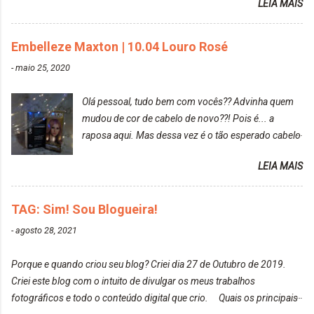
LEIA MAIS
diria que gosto mais de fotografar, mas comecei a
gostar bastante de ser a minha modelo. Você tem
uma boa câmera para fotografar? Ainda não tenho
Embelleze Maxton | 10.04 Louro Rosé
uma super câmera profissional. Por enquanto, a
-
maio 25, 2020
câmera que eu uso e gosto muito é a Sony
CyberShot- DSCW350. Você fotografa e publica
Olá pessoal, tudo bem com vocês?? Advinha quem
suas fotos? Sim. Posto aqui e pelas minhas páginas.
mudou de cor de cabelo de novo??! Pois é... a
Tumblr, We heart it, ou instagram? Instagram. Eu
raposa aqui. Mas dessa vez é o tão esperado cabelo
particularmente não gosto de Tumblr e nem do We
rosa. Usei a tinta da Embelleze Maxton - 10.04
Heart It. Cite uma pessoa que você se inspira para
LEIA MAIS
Louro Rosé Se vocês não acompanharam a saga do
tirar suas fotos. Lorrayne Mavromatis. Adoro as
meu cabelo colorido, vou deixar aqui embaixo, o link
fotos delas. Você edita suas fotos ou prefere que
de todos que fiz para vocês verem: ✨ Alfaparf | Alta
TAG: Sim! Sou Blogueira!
elas fiquem no modo original? Sou do time foto
Moda é... Creative Crazy Colors Pink
modo original. Para uns, isso parece desleixo, mas
-
agosto 28, 2021
https://www.adrielly.com.br/2020/03/alfaparf-alta-
eu adoro mostrar para as pessoas a beleza natural
moda-ecreative-crazy.html ✨ Keraton Hard Colors |
de um determinado lugar ou de algo que estou
Porque e quando criou seu blog? Criei dia 27 de Outubro de 2019.
Turkiss Blue
fotografan...
Criei este blog com o intuito de divulgar os meus trabalhos
https://www.adrielly.com.br/2020/02/keraton-hard-
fotográficos e todo o conteúdo digital que crio. Quais os principais
colors-turkiss-blue.html ✨ Alpha Line | Máscara