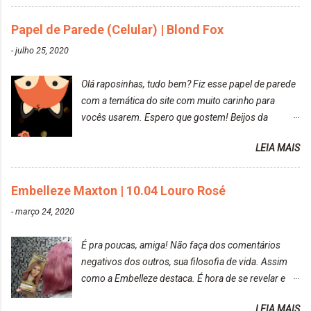
mas antes fiz uma limpeza de cor com o
Papel de Parede (Celular) | Blond Fox
DekapColor. Adorei o resultado da limpeza. Ficou
um tom loiro Barbie. Acho que vou demorar um
-
julho 25, 2020
pouquinho para pintar novamente. Resultado com o
DekapColor "Minha mãe é lindaaaaa" Para quem
Olá raposinhas, tudo bem? Fiz esse papel de parede
não conhece, o DekapColor é um p...
com a temática do site com muito carinho para
vocês usarem. Espero que gostem! Beijos da
raposa..
LEIA MAIS
Embelleze Maxton | 10.04 Louro Rosé
-
março 24, 2020
É pra poucas, amiga! Não faça dos comentários
negativos dos outros, sua filosofia de vida. Assim
como a Embelleze destaca. É hora de se revelar e
reconquistar o poder sobre a sua vida. Loira mais
LEIA MAIS