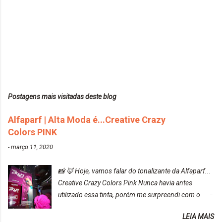
Postagens mais visitadas deste blog
Alfaparf | Alta Moda é...Creative Crazy
Colors PINK
-
março 11, 2020
📸 🦊 Hoje, vamos falar do tonalizante da Alfaparf...
Creative Crazy Colors Pink Nunca havia antes
utilizado essa tinta, porém me surpreendi com o
resultado. Antes de usar, meu cabelo estava azul
LEIA MAIS
turquesa (meio desbotado), e após a utilização meu