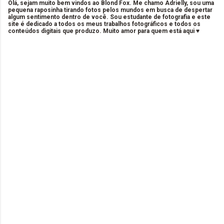
Olá, sejam muito bem vindos ao Blond Fox. Me chamo Adrielly, sou uma
pequena raposinha tirando fotos pelos mundos em busca de despertar
algum sentimento dentro de você. Sou estudante de fotografia e este
site é dedicado a todos os meus trabalhos fotográficos e todos os
conteúdos digitais que produzo. Muito amor para quem está aqui ♥
C
o
m
e
n
t
á
r
i
o
s