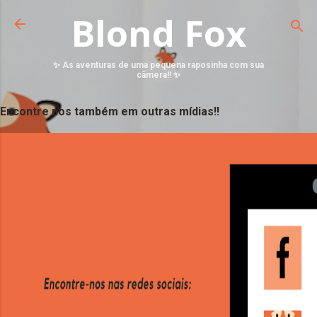
Blond Fox
✨ As aventuras de uma pequena raposinha com sua
câmera!! ✨
Encontre nos também em outras mídias!!