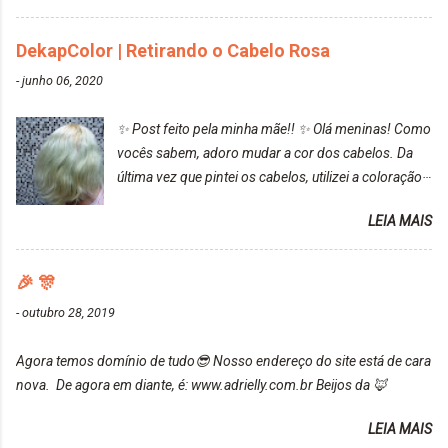
cabelo ficou roxo com mechinhas azul, rosa e meio
cinza... FICOU LINDOOOOO!!! Cabelo antes: Cabelo
DekapColor | Retirando o Cabelo Rosa
depois: Bom, sobre a tinta, eu achei ela muito liquida,
-
junho 06, 2020
o que fez com que tudo a minha volta ficasse rosa.
Por ela ter um pigmento muito bom, tudo que caia
✨ Post feito pela minha mãe!! ✨ Olá meninas! Como
tinta ficava manchado. Meu banheiro inteiro ficou
vocês sabem, adoro mudar a cor dos cabelos. Da
rosa, minha mão, meu corpo todo, porém, ela tem
última vez que pintei os cabelos, utilizei a coloração
uma fixação muito boa (Deu para perceber kkk) Sem
da Maxton Louro Rosé, coloração permanente. Vale
contar do cheirinho de uva maravilhosooooo.
LEIA MAIS
ressaltar que meu cabelo estava platinado. O tom
Mesmo lavando, o cheirinho ficou no cabelo. Não
ficou um rosa antigo, cobriu muito bem e não
tem muito do que falar sobre a tinta. Super
manchou. Cabelo antes da coloração Resultado ✨
🎉 🎊
recomendo!!! * Caixinha e bisnaguinha com a tinta:
Post completo com todas as informações:
-
outubro 28, 2019
https://www.adrielly.com.br/2020/03/embelleze-
maxton-1004-louro-rose.html Depois de três meses
Agora temos domínio de tudo😎 Nosso endereço do site está de cara
de inúmeras lavagens, meu cabelo teve um bom
nova. De agora em diante, é: www.adrielly.com.br Beijos da 🦊
desbotamento da cor, ele ficou um rosa bem suave,
amei mais ainda o resultado. Depois de três meses
LEIA MAIS
Resolvi pintar novamente com a mesma anuance,