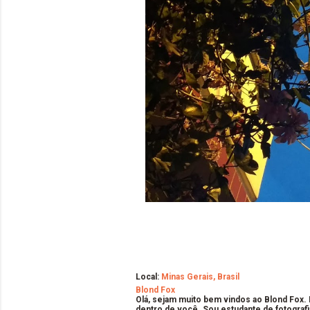
Local:
Minas Gerais, Brasil
Blond Fox
Olá, sejam muito bem vindos ao Blond Fox.
dentro de você. Sou estudante de fotografi