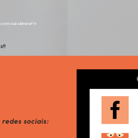
Pular para o conteúdo principal
a com sua câmera!! ✨
s!!