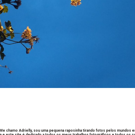
 Me chamo Adrielly, sou uma pequena raposinha tirando fotos pelos mundos 
a e este site é dedicado a todos os meus trabalhos fotográficos e todos os 