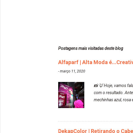
Postagens mais visitadas deste blog
Alfaparf | Alta Moda é...Creat
-
março 11, 2020
📸 🦊 Hoje, vamos fala
com o resultado. Ante
mechinhas azul, rosa e
fez com que tudo a mi
ficou rosa, minha mão
maravilhosooooo. Mesm
bisnaguinha com a ti
DekapColor | Retirando o Cab