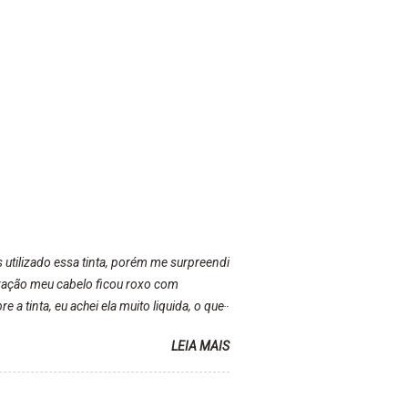
s utilizado essa tinta, porém me surpreendi
lização meu cabelo ficou roxo com
a tinta, eu achei ela muito liquida, o que
inta ficava manchado. Meu banheiro inteiro
LEIA MAIS
r kkk) Sem contar do cheirinho de uva
a tinta. Super recomendo!!! * Caixinha e