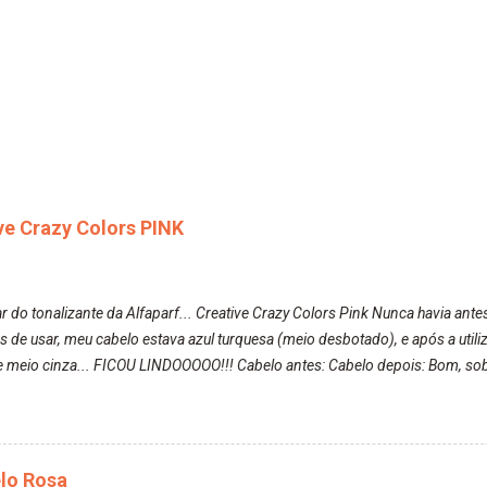
ive Crazy Colors PINK
r do tonalizante da Alfaparf... Creative Crazy Colors Pink Nunca havia ante
s de usar, meu cabelo estava azul turquesa (meio desbotado), e após a uti
 meio cinza... FICOU LINDOOOOO!!! Cabelo antes: Cabelo depois: Bom, sobre 
nha volta ficasse rosa. Por ela ter um pigmento muito bom, tudo que caia t
, meu corpo todo, porém, ela tem uma fixação muito boa (Deu para percebe
o lavando, o cheirinho ficou no cabelo. Não tem muito do que falar sobre 
nta:
elo Rosa