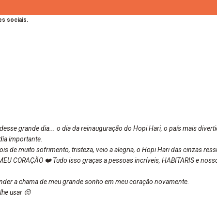
s sociais.
é desse grande dia... o dia da reinauguração do Hopi Hari, o país mais diver
dia importante.
s de muito sofrimento, tristeza, veio a alegria, o Hopi Hari das cinzas ressu
MEU CORAÇÃO ❤️ Tudo isso graças a pessoas incríveis, HABITARIS e noss
cender a chama de meu grande sonho em meu coração novamente.
lhe usar 😝