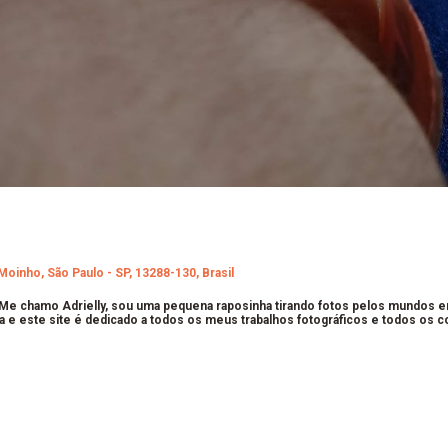
Moinho, São Paulo - SP, 13288-130, Brasil
 Me chamo Adrielly, sou uma pequena raposinha tirando fotos pelos mundos 
a e este site é dedicado a todos os meus trabalhos fotográficos e todos os 