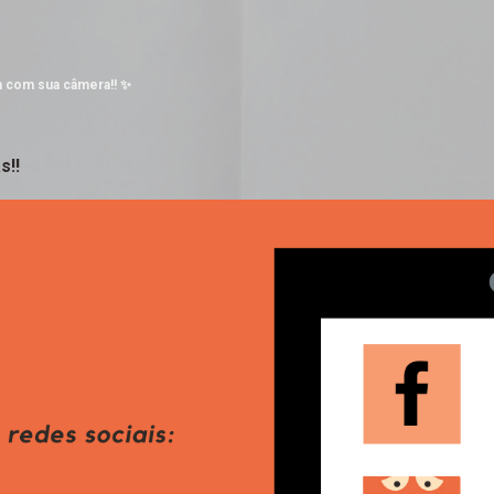
Pular para o conteúdo principal
a com sua câmera!! ✨
s!!