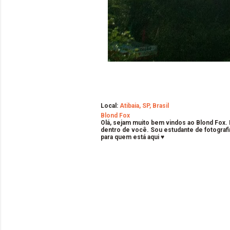
Local:
Atibaia, SP, Brasil
Blond Fox
Olá, sejam muito bem vindos ao Blond Fox.
dentro de você. Sou estudante de fotografi
para quem está aqui ♥
C
o
m
e
n
t