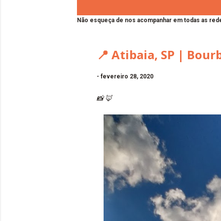
Não esqueça de nos acompanhar em todas as rede
📍 Atibaia, SP | Bour
-
fevereiro 28, 2020
📸 🦊