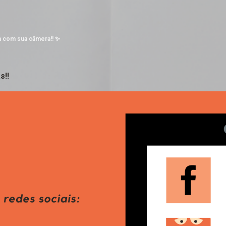
Pular para o conteúdo principal
a com sua câmera!! ✨
s!!