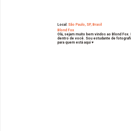
Local:
São Paulo, SP, Brasil
Blond Fox
Olá, sejam muito bem vindos ao Blond Fox.
dentro de você. Sou estudante de fotografi
para quem está aqui ♥
C
o
m
e
n
t
á
r
i
o