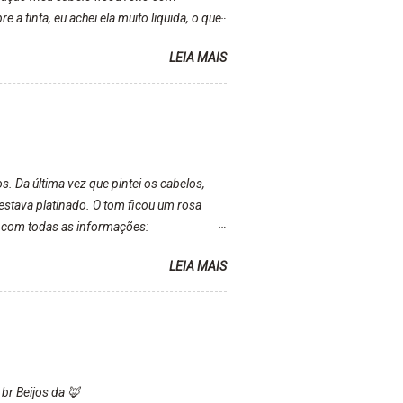
a tinta, eu achei ela muito liquida, o que
inta ficava manchado. Meu banheiro inteiro
LEIA MAIS
r kkk) Sem contar do cheirinho de uva
a tinta. Super recomendo!!! * Caixinha e
 Da última vez que pintei os cabelos,
estava platinado. O tom ficou um rosa
 com todas as informações:
eses de inúmeras lavagens, meu cabelo
LEIA MAIS
pois de três meses Resolvi pintar
 resultado da limpeza. Ficou um tom
apColor "Minha mãe é lindaaaaa" Para
br Beijos da 🦊