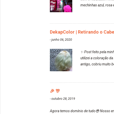
mechinhas azul, rosa e
fez com que tudo a mi
ficou rosa, minha mão
maravilhosooooo. Mesm
bisnaguinha com a ti
DekapColor | Retirando o Cab
-
junho 06, 2020
✨ Post feito pela min
utilizei a coloração 
antigo, cobriu muito
https://www.adrielly
teve um bom desbotame
novamente com a mesm
loiro Barbie. Acho q
🎉 🎊
quem não conhece, o 
-
outubro 28, 2019
Agora temos domínio de tudo😎 Nosso ende