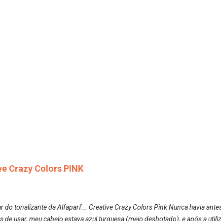
ive Crazy Colors PINK
r do tonalizante da Alfaparf... Creative Crazy Colors Pink Nunca havia ante
s de usar, meu cabelo estava azul turquesa (meio desbotado), e após a uti