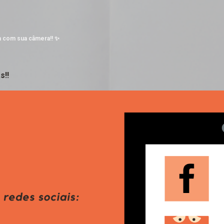
Pular para o conteúdo principal
a com sua câmera!! ✨
s!!