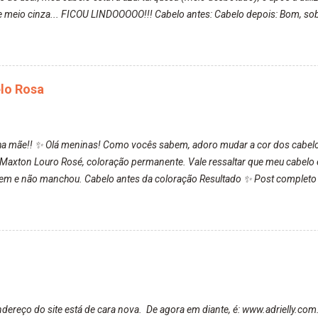
 meio cinza... FICOU LINDOOOOO!!! Cabelo antes: Cabelo depois: Bom, sobre 
nha volta ficasse rosa. Por ela ter um pigmento muito bom, tudo que caia t
, meu corpo todo, porém, ela tem uma fixação muito boa (Deu para percebe
o lavando, o cheirinho ficou no cabelo. Não tem muito do que falar sobre 
nta:
elo Rosa
ha mãe!! ✨ Olá meninas! Como vocês sabem, adoro mudar a cor dos cabelos.
da Maxton Louro Rosé, coloração permanente. Vale ressaltar que meu cabelo 
 bem e não manchou. Cabelo antes da coloração Resultado ✨ Post completo
.com.br/2020/03/embelleze-maxton-1004-louro-rose.html Depois de três m
nto da cor, ele ficou um rosa bem suave, amei mais ainda o resultado. De
a anuance, mas antes fiz uma limpeza de cor com o DekapColor. Adorei o
ue vou demorar um pouquinho para pintar novamente. Resultado com o Dek
DekapColor é um p...
reço do site está de cara nova. De agora em diante, é: www.adrielly.com.