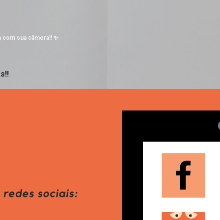
Pular para o conteúdo principal
a com sua câmera!! ✨
s!!