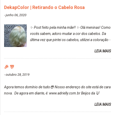
cinza... FICOU LINDOOOOO!!! Cabelo antes: Cabelo
DekapColor | Retirando o Cabelo Rosa
depois: Bom, sobre a tinta, eu achei ela muito liquida,
-
junho 06, 2020
o que fez com que tudo a minha volta ficasse rosa.
Por ela ter um pigmento muito bom, tudo que caia
✨ Post feito pela minha mãe!! ✨ Olá meninas! Como
tinta ficava manchado. Meu banheiro inteiro ficou
vocês sabem, adoro mudar a cor dos cabelos. Da
rosa, minha mão, meu corpo todo, porém, ela tem
última vez que pintei os cabelos, utilizei a coloração
uma fixação muito boa (Deu para perceber kkk) Sem
da Maxton Louro Rosé, coloração permanente. Vale
contar do cheirinho de uva maravilhosooooo.
LEIA MAIS
ressaltar que meu cabelo estava platinado. O tom
Mesmo lavando, o cheirinho ficou no cabelo. Não
ficou um rosa antigo, cobriu muito bem e não
tem muito do que falar sobre a tinta. Super
manchou. Cabelo antes da coloração Resultado ✨
🎉 🎊
recomendo!!! * Caixinha e bisnaguinha com a tinta:
Post completo com todas as informações:
-
outubro 28, 2019
https://www.adrielly.com.br/2020/03/embelleze-
maxton-1004-louro-rose.html Depois de três meses
Agora temos domínio de tudo😎 Nosso endereço do site está de cara
de inúmeras lavagens, meu cabelo teve um bom
nova. De agora em diante, é: www.adrielly.com.br Beijos da 🦊
desbotamento da cor, ele ficou um rosa bem suave,
amei mais ainda o resultado. Depois de três meses
LEIA MAIS
Resolvi pintar novamente com a mesma anuance,
mas antes fiz uma limpeza de cor com o