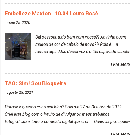
gostar bastante de ser a minha modelo. Você tem
uma boa câmera para fotografar? Ainda não tenho
Embelleze Maxton | 10.04 Louro Rosé
uma super câmera profissional. Por enquanto, a
-
maio 25, 2020
câmera que eu uso e gosto muito é a Sony
CyberShot- DSCW350. Você fotografa e publica
Olá pessoal, tudo bem com vocês?? Advinha quem
suas fotos? Sim. Posto aqui e pelas minhas páginas.
mudou de cor de cabelo de novo??! Pois é... a
Tumblr, We heart it, ou instagram? Instagram. Eu
raposa aqui. Mas dessa vez é o tão esperado cabelo
particularmente não gosto de Tumblr e nem do We
rosa. Usei a tinta da Embelleze Maxton - 10.04
Heart It. Cite uma pessoa que você se inspira para
LEIA MAIS
Louro Rosé Se vocês não acompanharam a saga do
tirar suas fotos. Lorrayne Mavromatis. Adoro as
meu cabelo colorido, vou deixar aqui embaixo, o link
fotos delas. Você edita suas fotos ou prefere que
de todos que fiz para vocês verem: ✨ Alfaparf | Alta
TAG: Sim! Sou Blogueira!
elas fiquem no modo original? Sou do time foto
Moda é... Creative Crazy Colors Pink
modo original. Para uns, isso parece desleixo, mas
-
agosto 28, 2021
https://www.adrielly.com.br/2020/03/alfaparf-alta-
eu adoro mostrar para as pessoas a beleza natural
moda-ecreative-crazy.html ✨ Keraton Hard Colors |
de um determinado lugar ou de algo que estou
Porque e quando criou seu blog? Criei dia 27 de Outubro de 2019.
Turkiss Blue
fotografan...
Criei este blog com o intuito de divulgar os meus trabalhos
https://www.adrielly.com.br/2020/02/keraton-hard-
fotográficos e todo o conteúdo digital que crio. Quais os principais
colors-turkiss-blue.html ✨ Alpha Line | Máscara
assuntos do seu blog? Fotografia, beleza e viagens. Como tem sido a
Tonalizante Hidratante Pink
LEIA MAIS