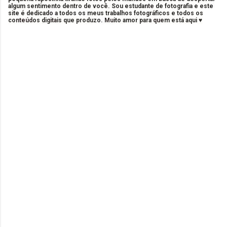
algum sentimento dentro de você. Sou estudante de fotografia e este
site é dedicado a todos os meus trabalhos fotográficos e todos os
conteúdos digitais que produzo. Muito amor para quem está aqui ♥
C
o
m
e
n
t
á
r
i
o
s