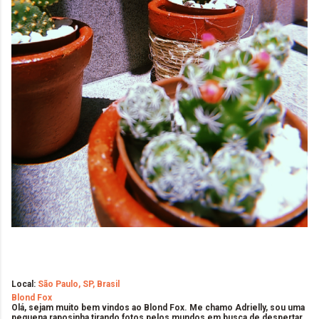
Local:
São Paulo, SP, Brasil
Blond Fox
Olá, sejam muito bem vindos ao Blond Fox. Me chamo Adrielly, sou uma
pequena raposinha tirando fotos pelos mundos em busca de despertar