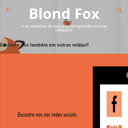
Blond Fox
✨ As aventuras de uma pequena raposinha com sua
câmera!! ✨
Encontre nos também em outras mídias!!