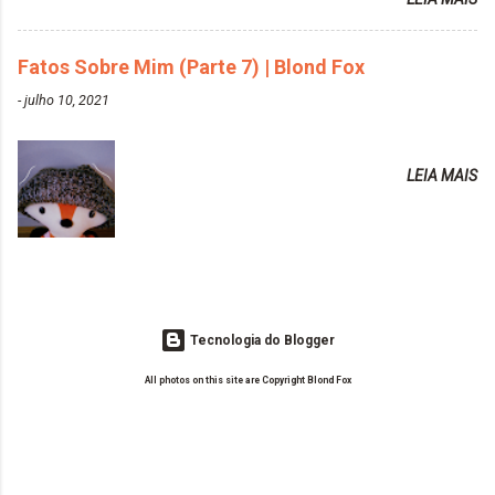
vida de Blogueira? Tem sido um sonho. Minha família me apoia muito.
https://www.adrielly.com.br/2020/03/alpha-line-
Qual a parte chata da vida de Blogueira? Às vezes, a criatividade vai
mascara-tonalizante.html ✨ Keraton Hard Fix |
embora... O que tem de melhor em ser Blogueira? Ver o seu trabalho
Fatos Sobre Mim (Parte 7) | Blond Fox
Ozzy Lilac
sendo reconhecido. Aonde deseja chegar com o seu Blog? Muito
https://www.adrielly.com.br/2020/04/keraton-hard-
-
julho 10, 2021
além daquilo que imagino. Seu blog pra você é profissional ou passa-
fix-ozzy-lilac.html Como vocês podem ver, eu tentei
tempo? Vejo como sendo profissional. Me empenho muito fazendo
ter um cabelo rosa, mas a tonalidade nunca pegava
tudo para ele. Quais blogs acompanha, e quais indica? Eu acompanho
em meu cabelo, pois, sempre jogava tinta em cima
LEIA MAIS
o Drilly Design e comecei a ler as postagens do antigo blog da Sweet
de tinta. O que result...
Carol "Magic Days". Tem sido fácil o convívio com seguidoras e
leitoras? Claro. Seu blog já esta como quer, ou ainda ...
Tecnologia do Blogger
All photos on this site are Copyright Blond Fox