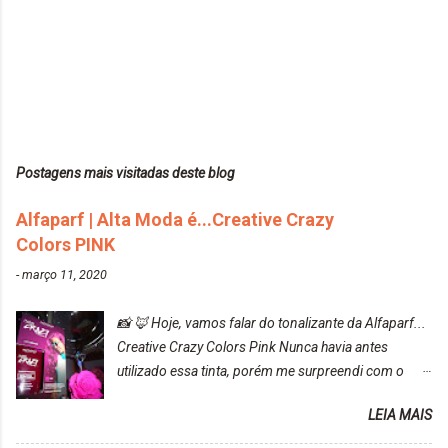
Postagens mais visitadas deste blog
Alfaparf | Alta Moda é...Creative Crazy
Colors PINK
-
março 11, 2020
📸 🦊 Hoje, vamos falar do tonalizante da Alfaparf...
Creative Crazy Colors Pink Nunca havia antes
utilizado essa tinta, porém me surpreendi com o
resultado. Antes de usar, meu cabelo estava azul
LEIA MAIS
turquesa (meio desbotado), e após a utilização meu
cabelo ficou roxo com mechinhas azul, rosa e meio