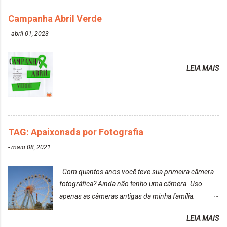
PRESENTE NA CAIXINHA* EMBELLEZE MAXTON
Campanha Abril Verde
LIBERDADE PARA SER MAIS VOCÊ 10.04 LOURO
ROSÉ ESTE KIT CONTÉM: TINTURA CREME 50 G
-
abril 01, 2023
LOÇÃO REVELADORA MAXTON 20 VOL. 50 ML +
Par de luvas e um guia explicativo im...
LEIA MAIS
TAG: Apaixonada por Fotografia
-
maio 08, 2021
Com quantos anos você teve sua primeira câmera
fotográfica? Ainda não tenho uma câmera. Uso
apenas as câmeras antigas da minha família.
Prefere fotografar ou ser fotografada? Antes, eu
LEIA MAIS
diria que gosto mais de fotografar, mas comecei a