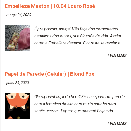
Embelleze Maxton | 10.04 Louro Rosé
DekapColor. Adorei o resultado da limpeza. Ficou
um tom loiro Barbie. Acho que vou demorar um
-
março 24, 2020
pouquinho para pintar novamente. Resultado com o
DekapColor "Minha mãe é lindaaaaa" Para quem
É pra poucas, amiga! Não faça dos comentários
não conhece, o DekapColor é um p...
negativos dos outros, sua filosofia de vida. Assim
como a Embelleze destaca. É hora de se revelar e
reconquistar o poder sobre a sua vida. Loira mais
LEIA MAIS
vip Maxton liberdade para ser mais você Loiro Rosé
10.04. Após 30 minutos no cabelo, retirei o excesso
da tintura no banho e notei que os fios estavam
Papel de Parede (Celular) | Blond Fox
ressecados (Já ensinamos aqui no site, uma
-
julho 25, 2020
receitinha muito boa para cabelos ressecados:
https://www.adrielly.com.br/2020/03/receitinha-
Olá raposinhas, tudo bem? Fiz esse papel de parede
caseira-cronograma-capilar.html ). Foi difícil retirar o
com a temática do site com muito carinho para
excesso. É uma tintura fácil de aplicar, o cheiro é
vocês usarem. Espero que gostem! Beijos da
agradável. Cabelo antes da descoloração da raiz:
raposa..
Cabelo depois da descoloração da raiz: Resultado
LEIA MAIS
do cabelo: *INFORMAÇÕES RELEVANTES