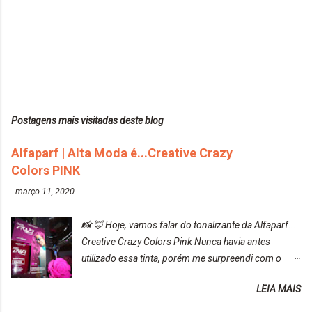
Postagens mais visitadas deste blog
Alfaparf | Alta Moda é...Creative Crazy
Colors PINK
-
março 11, 2020
📸 🦊 Hoje, vamos falar do tonalizante da Alfaparf...
Creative Crazy Colors Pink Nunca havia antes
utilizado essa tinta, porém me surpreendi com o
resultado. Antes de usar, meu cabelo estava azul
LEIA MAIS
turquesa (meio desbotado), e após a utilização meu
cabelo ficou roxo com mechinhas azul, rosa e meio