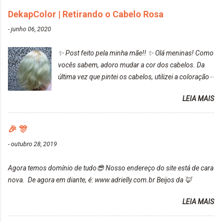
cinza... FICOU LINDOOOOO!!! Cabelo antes: Cabelo
DekapColor | Retirando o Cabelo Rosa
depois: Bom, sobre a tinta, eu achei ela muito liquida,
-
junho 06, 2020
o que fez com que tudo a minha volta ficasse rosa.
Por ela ter um pigmento muito bom, tudo que caia
✨ Post feito pela minha mãe!! ✨ Olá meninas! Como
tinta ficava manchado. Meu banheiro inteiro ficou
vocês sabem, adoro mudar a cor dos cabelos. Da
rosa, minha mão, meu corpo todo, porém, ela tem
última vez que pintei os cabelos, utilizei a coloração
uma fixação muito boa (Deu para perceber kkk) Sem
da Maxton Louro Rosé, coloração permanente. Vale
contar do cheirinho de uva maravilhosooooo.
LEIA MAIS
ressaltar que meu cabelo estava platinado. O tom
Mesmo lavando, o cheirinho ficou no cabelo. Não
ficou um rosa antigo, cobriu muito bem e não
tem muito do que falar sobre a tinta. Super
manchou. Cabelo antes da coloração Resultado ✨
🎉 🎊
recomendo!!! * Caixinha e bisnaguinha com a tinta:
Post completo com todas as informações:
-
outubro 28, 2019
https://www.adrielly.com.br/2020/03/embelleze-
maxton-1004-louro-rose.html Depois de três meses
Agora temos domínio de tudo😎 Nosso endereço do site está de cara
de inúmeras lavagens, meu cabelo teve um bom
nova. De agora em diante, é: www.adrielly.com.br Beijos da 🦊
desbotamento da cor, ele ficou um rosa bem suave,
amei mais ainda o resultado. Depois de três meses
LEIA MAIS
Resolvi pintar novamente com a mesma anuance,
mas antes fiz uma limpeza de cor com o