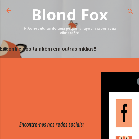
Blond Fox
✨ As aventuras de uma pequena raposinha com sua
câmera!! ✨
Encontre nos também em outras mídias!!