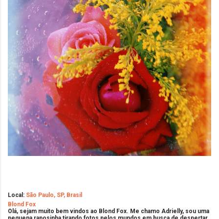
Local:
São Paulo, SP, Brasil
Blond Fox
Olá, sejam muito bem vindos ao Blond Fox. Me chamo Adrielly, sou uma
pequena raposinha tirando fotos pelos mundos em busca de despertar