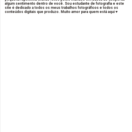
algum sentimento dentro de você. Sou estudante de fotografia e este
site é dedicado a todos os meus trabalhos fotográficos e todos os
conteúdos digitais que produzo. Muito amor para quem está aqui ♥
C
o
m
e
n
t
á
r
i
o
s