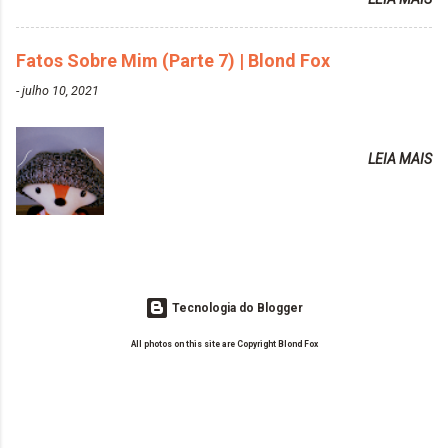
vida de Blogueira? Tem sido um sonho. Minha família me apoia muito.
https://www.adrielly.com.br/2020/03/alpha-line-
Qual a parte chata da vida de Blogueira? Às vezes, a criatividade vai
mascara-tonalizante.html ✨ Keraton Hard Fix |
embora... O que tem de melhor em ser Blogueira? Ver o seu trabalho
Fatos Sobre Mim (Parte 7) | Blond Fox
Ozzy Lilac
sendo reconhecido. Aonde deseja chegar com o seu Blog? Muito
https://www.adrielly.com.br/2020/04/keraton-hard-
-
julho 10, 2021
além daquilo que imagino. Seu blog pra você é profissional ou passa-
fix-ozzy-lilac.html Como vocês podem ver, eu tentei
tempo? Vejo como sendo profissional. Me empenho muito fazendo
ter um cabelo rosa, mas a tonalidade nunca pegava
tudo para ele. Quais blogs acompanha, e quais indica? Eu acompanho
em meu cabelo, pois, sempre jogava tinta em cima
LEIA MAIS
o Drilly Design e comecei a ler as postagens do antigo blog da Sweet
de tinta. O que result...
Carol "Magic Days". Tem sido fácil o convívio com seguidoras e
leitoras? Claro. Seu blog já esta como quer, ou ainda ...
Tecnologia do Blogger
All photos on this site are Copyright Blond Fox