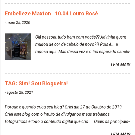
gostar bastante de ser a minha modelo. Você tem
uma boa câmera para fotografar? Ainda não tenho
Embelleze Maxton | 10.04 Louro Rosé
uma super câmera profissional. Por enquanto, a
-
maio 25, 2020
câmera que eu uso e gosto muito é a Sony
CyberShot- DSCW350. Você fotografa e publica
Olá pessoal, tudo bem com vocês?? Advinha quem
suas fotos? Sim. Posto aqui e pelas minhas páginas.
mudou de cor de cabelo de novo??! Pois é... a
Tumblr, We heart it, ou instagram? Instagram. Eu
raposa aqui. Mas dessa vez é o tão esperado cabelo
particularmente não gosto de Tumblr e nem do We
rosa. Usei a tinta da Embelleze Maxton - 10.04
Heart It. Cite uma pessoa que você se inspira para
LEIA MAIS
Louro Rosé Se vocês não acompanharam a saga do
tirar suas fotos. Lorrayne Mavromatis. Adoro as
meu cabelo colorido, vou deixar aqui embaixo, o link
fotos delas. Você edita suas fotos ou prefere que
de todos que fiz para vocês verem: ✨ Alfaparf | Alta
TAG: Sim! Sou Blogueira!
elas fiquem no modo original? Sou do time foto
Moda é... Creative Crazy Colors Pink
modo original. Para uns, isso parece desleixo, mas
-
agosto 28, 2021
https://www.adrielly.com.br/2020/03/alfaparf-alta-
eu adoro mostrar para as pessoas a beleza natural
moda-ecreative-crazy.html ✨ Keraton Hard Colors |
de um determinado lugar ou de algo que estou
Porque e quando criou seu blog? Criei dia 27 de Outubro de 2019.
Turkiss Blue
fotografan...
Criei este blog com o intuito de divulgar os meus trabalhos
https://www.adrielly.com.br/2020/02/keraton-hard-
fotográficos e todo o conteúdo digital que crio. Quais os principais
colors-turkiss-blue.html ✨ Alpha Line | Máscara
assuntos do seu blog? Fotografia, beleza e viagens. Como tem sido a
Tonalizante Hidratante Pink
LEIA MAIS