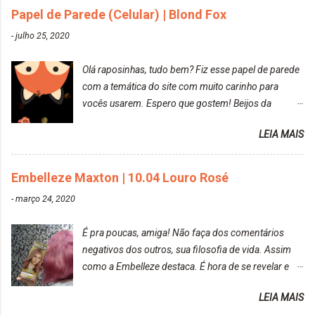
Papel de Parede (Celular) | Blond Fox
DekapColor. Adorei o resultado da limpeza. Ficou
um tom loiro Barbie. Acho que vou demorar um
-
julho 25, 2020
pouquinho para pintar novamente. Resultado com o
DekapColor "Minha mãe é lindaaaaa" Para quem
Olá raposinhas, tudo bem? Fiz esse papel de parede
não conhece, o DekapColor é um p...
com a temática do site com muito carinho para
vocês usarem. Espero que gostem! Beijos da
raposa..
LEIA MAIS
Embelleze Maxton | 10.04 Louro Rosé
-
março 24, 2020
É pra poucas, amiga! Não faça dos comentários
negativos dos outros, sua filosofia de vida. Assim
como a Embelleze destaca. É hora de se revelar e
reconquistar o poder sobre a sua vida. Loira mais
LEIA MAIS
vip Maxton liberdade para ser mais você Loiro Rosé