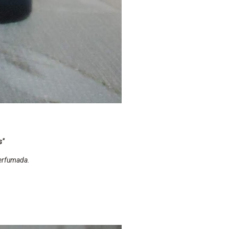
s"
perfumada.