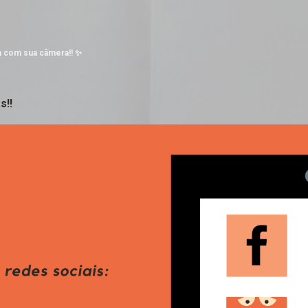
Pular para o conteúdo principal
a com sua câmera!! ✨
s!!