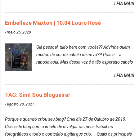
LEIA MAIS
diria que gosto mais de fotografar, mas comecei a
gostar bastante de ser a minha modelo. Você tem
uma boa câmera para fotografar? Ainda não tenho
Embelleze Maxton | 10.04 Louro Rosé
uma super câmera profissional. Por enquanto, a
-
maio 25, 2020
câmera que eu uso e gosto muito é a Sony
CyberShot- DSCW350. Você fotografa e publica
Olá pessoal, tudo bem com vocês?? Advinha quem
suas fotos? Sim. Posto aqui e pelas minhas páginas.
mudou de cor de cabelo de novo??! Pois é... a
Tumblr, We heart it, ou instagram? Instagram. Eu
raposa aqui. Mas dessa vez é o tão esperado cabelo
particularmente não gosto de Tumblr e nem do We
rosa. Usei a tinta da Embelleze Maxton - 10.04
Heart It. Cite uma pessoa que você se inspira para
LEIA MAIS
Louro Rosé Se vocês não acompanharam a saga do
tirar suas fotos. Lorrayne Mavromatis. Adoro as
meu cabelo colorido, vou deixar aqui embaixo, o link
fotos delas. Você edita suas fotos ou prefere que
de todos que fiz para vocês verem: ✨ Alfaparf | Alta
TAG: Sim! Sou Blogueira!
elas fiquem no modo original? Sou do time foto
Moda é... Creative Crazy Colors Pink
modo original. Para uns, isso parece desleixo, mas
-
agosto 28, 2021
https://www.adrielly.com.br/2020/03/alfaparf-alta-
eu adoro mostrar para as pessoas a beleza natural
moda-ecreative-crazy.html ✨ Keraton Hard Colors |
de um determinado lugar ou de algo que estou
Porque e quando criou seu blog? Criei dia 27 de Outubro de 2019.
Turkiss Blue
fotografan...
Criei este blog com o intuito de divulgar os meus trabalhos
https://www.adrielly.com.br/2020/02/keraton-hard-
fotográficos e todo o conteúdo digital que crio. Quais os principais
colors-turkiss-blue.html ✨ Alpha Line | Máscara