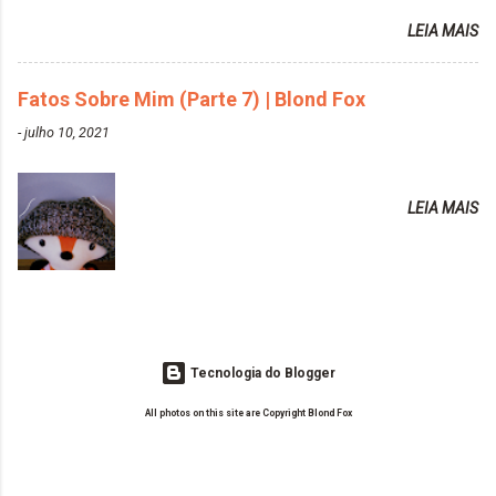
assuntos do seu blog? Fotografia, beleza e viagens. Como tem sido a
Tonalizante Hidratante Pink
LEIA MAIS
vida de Blogueira? Tem sido um sonho. Minha família me apoia muito.
https://www.adrielly.com.br/2020/03/alpha-line-
Qual a parte chata da vida de Blogueira? Às vezes, a criatividade vai
mascara-tonalizante.html ✨ Keraton Hard Fix |
embora... O que tem de melhor em ser Blogueira? Ver o seu trabalho
Fatos Sobre Mim (Parte 7) | Blond Fox
Ozzy Lilac
sendo reconhecido. Aonde deseja chegar com o seu Blog? Muito
https://www.adrielly.com.br/2020/04/keraton-hard-
-
julho 10, 2021
além daquilo que imagino. Seu blog pra você é profissional ou passa-
fix-ozzy-lilac.html Como vocês podem ver, eu tentei
tempo? Vejo como sendo profissional. Me empenho muito fazendo
ter um cabelo rosa, mas a tonalidade nunca pegava
tudo para ele. Quais blogs acompanha, e quais indica? Eu acompanho
em meu cabelo, pois, sempre jogava tinta em cima
LEIA MAIS
o Drilly Design e comecei a ler as postagens do antigo blog da Sweet
de tinta. O que result...
Carol "Magic Days". Tem sido fácil o convívio com seguidoras e
leitoras? Claro. Seu blog já esta como quer, ou ainda ...
Tecnologia do Blogger
All photos on this site are Copyright Blond Fox