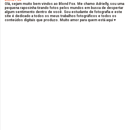
Olá, sejam muito bem vindos ao Blond Fox. Me chamo Adrielly, sou uma
pequena raposinha tirando fotos pelos mundos em busca de despertar
algum sentimento dentro de você. Sou estudante de fotografia e este
site é dedicado a todos os meus trabalhos fotográficos e todos os
conteúdos digitais que produzo. Muito amor para quem está aqui ♥
C
o
m
e
n
t
á
r
i
o
s