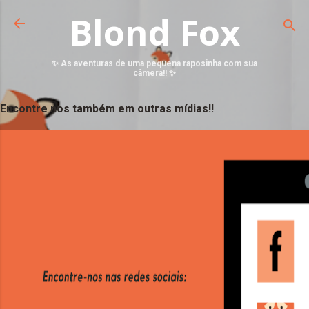
Blond Fox
✨ As aventuras de uma pequena raposinha com sua
câmera!! ✨
Encontre nos também em outras mídias!!