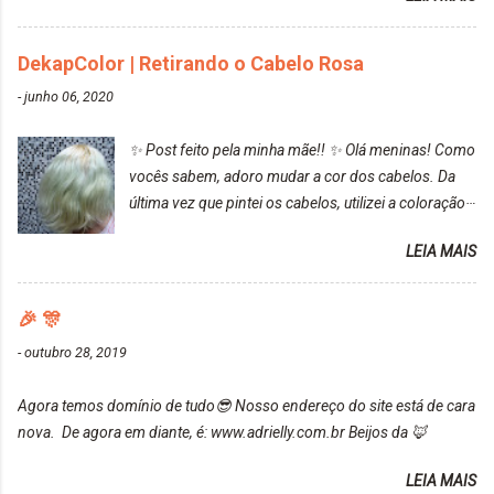
turquesa (meio desbotado), e após a utilização meu
cabelo ficou roxo com mechinhas azul, rosa e meio
cinza... FICOU LINDOOOOO!!! Cabelo antes: Cabelo
DekapColor | Retirando o Cabelo Rosa
depois: Bom, sobre a tinta, eu achei ela muito liquida,
-
junho 06, 2020
o que fez com que tudo a minha volta ficasse rosa.
Por ela ter um pigmento muito bom, tudo que caia
✨ Post feito pela minha mãe!! ✨ Olá meninas! Como
tinta ficava manchado. Meu banheiro inteiro ficou
vocês sabem, adoro mudar a cor dos cabelos. Da
rosa, minha mão, meu corpo todo, porém, ela tem
última vez que pintei os cabelos, utilizei a coloração
uma fixação muito boa (Deu para perceber kkk) Sem
da Maxton Louro Rosé, coloração permanente. Vale
contar do cheirinho de uva maravilhosooooo.
LEIA MAIS
ressaltar que meu cabelo estava platinado. O tom
Mesmo lavando, o cheirinho ficou no cabelo. Não
ficou um rosa antigo, cobriu muito bem e não
tem muito do que falar sobre a tinta. Super
manchou. Cabelo antes da coloração Resultado ✨
🎉 🎊
recomendo!!! * Caixinha e bisnaguinha com a tinta:
Post completo com todas as informações:
-
outubro 28, 2019
https://www.adrielly.com.br/2020/03/embelleze-
maxton-1004-louro-rose.html Depois de três meses
Agora temos domínio de tudo😎 Nosso endereço do site está de cara
de inúmeras lavagens, meu cabelo teve um bom
nova. De agora em diante, é: www.adrielly.com.br Beijos da 🦊
desbotamento da cor, ele ficou um rosa bem suave,
amei mais ainda o resultado. Depois de três meses
LEIA MAIS