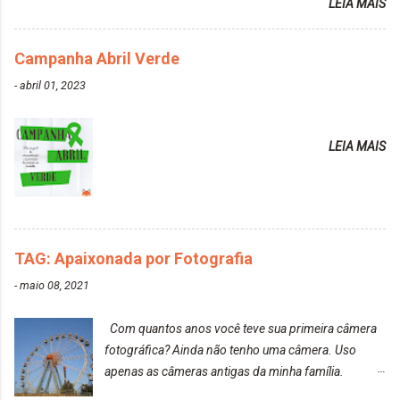
LEIA MAIS
do cabelo: *INFORMAÇÕES RELEVANTES
PRESENTE NA CAIXINHA* EMBELLEZE MAXTON
Campanha Abril Verde
LIBERDADE PARA SER MAIS VOCÊ 10.04 LOURO
ROSÉ ESTE KIT CONTÉM: TINTURA CREME 50 G
-
abril 01, 2023
LOÇÃO REVELADORA MAXTON 20 VOL. 50 ML +
Par de luvas e um guia explicativo im...
LEIA MAIS
TAG: Apaixonada por Fotografia
-
maio 08, 2021
Com quantos anos você teve sua primeira câmera
fotográfica? Ainda não tenho uma câmera. Uso
apenas as câmeras antigas da minha família.
Prefere fotografar ou ser fotografada? Antes, eu