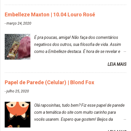
Resolvi pintar novamente com a mesma anuance,
mas antes fiz uma limpeza de cor com o
Embelleze Maxton | 10.04 Louro Rosé
DekapColor. Adorei o resultado da limpeza. Ficou
um tom loiro Barbie. Acho que vou demorar um
-
março 24, 2020
pouquinho para pintar novamente. Resultado com o
DekapColor "Minha mãe é lindaaaaa" Para quem
É pra poucas, amiga! Não faça dos comentários
não conhece, o DekapColor é um p...
negativos dos outros, sua filosofia de vida. Assim
como a Embelleze destaca. É hora de se revelar e
reconquistar o poder sobre a sua vida. Loira mais
LEIA MAIS
vip Maxton liberdade para ser mais você Loiro Rosé
10.04. Após 30 minutos no cabelo, retirei o excesso
da tintura no banho e notei que os fios estavam
Papel de Parede (Celular) | Blond Fox
ressecados (Já ensinamos aqui no site, uma
-
julho 25, 2020
receitinha muito boa para cabelos ressecados:
https://www.adrielly.com.br/2020/03/receitinha-
Olá raposinhas, tudo bem? Fiz esse papel de parede
caseira-cronograma-capilar.html ). Foi difícil retirar o
com a temática do site com muito carinho para
excesso. É uma tintura fácil de aplicar, o cheiro é
vocês usarem. Espero que gostem! Beijos da
agradável. Cabelo antes da descoloração da raiz:
raposa..
Cabelo depois da descoloração da raiz: Resultado