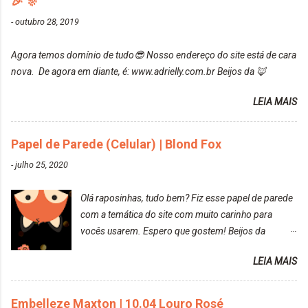
🎉 🎊
recomendo!!! * Caixinha e bisnaguinha com a tinta:
Post completo com todas as informações:
-
outubro 28, 2019
https://www.adrielly.com.br/2020/03/embelleze-
maxton-1004-louro-rose.html Depois de três meses
Agora temos domínio de tudo😎 Nosso endereço do site está de cara
de inúmeras lavagens, meu cabelo teve um bom
nova. De agora em diante, é: www.adrielly.com.br Beijos da 🦊
desbotamento da cor, ele ficou um rosa bem suave,
amei mais ainda o resultado. Depois de três meses
LEIA MAIS
Resolvi pintar novamente com a mesma anuance,
mas antes fiz uma limpeza de cor com o
Papel de Parede (Celular) | Blond Fox
DekapColor. Adorei o resultado da limpeza. Ficou
um tom loiro Barbie. Acho que vou demorar um
-
julho 25, 2020
pouquinho para pintar novamente. Resultado com o
DekapColor "Minha mãe é lindaaaaa" Para quem
Olá raposinhas, tudo bem? Fiz esse papel de parede
não conhece, o DekapColor é um p...
com a temática do site com muito carinho para
vocês usarem. Espero que gostem! Beijos da
raposa..
LEIA MAIS
Embelleze Maxton | 10.04 Louro Rosé