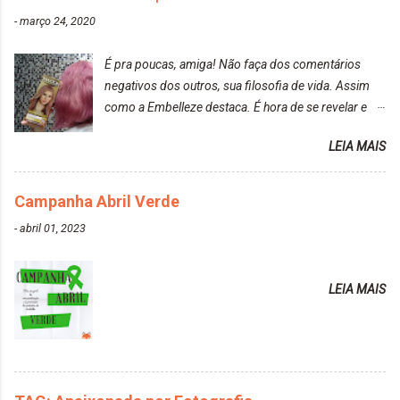
-
março 24, 2020
É pra poucas, amiga! Não faça dos comentários
negativos dos outros, sua filosofia de vida. Assim
como a Embelleze destaca. É hora de se revelar e
reconquistar o poder sobre a sua vida. Loira mais
LEIA MAIS
vip Maxton liberdade para ser mais você Loiro Rosé
10.04. Após 30 minutos no cabelo, retirei o excesso
da tintura no banho e notei que os fios estavam
Campanha Abril Verde
ressecados (Já ensinamos aqui no site, uma
-
abril 01, 2023
receitinha muito boa para cabelos ressecados:
https://www.adrielly.com.br/2020/03/receitinha-
caseira-cronograma-capilar.html ). Foi difícil retirar o
LEIA MAIS
excesso. É uma tintura fácil de aplicar, o cheiro é
agradável. Cabelo antes da descoloração da raiz:
Cabelo depois da descoloração da raiz: Resultado
do cabelo: *INFORMAÇÕES RELEVANTES
PRESENTE NA CAIXINHA* EMBELLEZE MAXTON