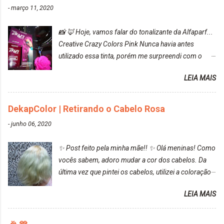
-
março 11, 2020
📸 🦊 Hoje, vamos falar do tonalizante da Alfaparf...
Creative Crazy Colors Pink Nunca havia antes
utilizado essa tinta, porém me surpreendi com o
resultado. Antes de usar, meu cabelo estava azul
LEIA MAIS
turquesa (meio desbotado), e após a utilização meu
cabelo ficou roxo com mechinhas azul, rosa e meio
cinza... FICOU LINDOOOOO!!! Cabelo antes: Cabelo
DekapColor | Retirando o Cabelo Rosa
depois: Bom, sobre a tinta, eu achei ela muito liquida,
-
junho 06, 2020
o que fez com que tudo a minha volta ficasse rosa.
Por ela ter um pigmento muito bom, tudo que caia
✨ Post feito pela minha mãe!! ✨ Olá meninas! Como
tinta ficava manchado. Meu banheiro inteiro ficou
vocês sabem, adoro mudar a cor dos cabelos. Da
rosa, minha mão, meu corpo todo, porém, ela tem
última vez que pintei os cabelos, utilizei a coloração
uma fixação muito boa (Deu para perceber kkk) Sem
da Maxton Louro Rosé, coloração permanente. Vale
contar do cheirinho de uva maravilhosooooo.
LEIA MAIS
ressaltar que meu cabelo estava platinado. O tom
Mesmo lavando, o cheirinho ficou no cabelo. Não
ficou um rosa antigo, cobriu muito bem e não
tem muito do que falar sobre a tinta. Super
manchou. Cabelo antes da coloração Resultado ✨