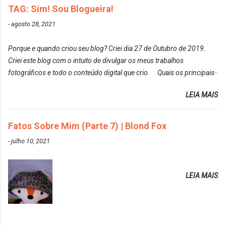
de todos que fiz para vocês verem: ✨ Alfaparf | Alta
TAG: Sim! Sou Blogueira!
elas fiquem no modo original? Sou do time foto
Moda é... Creative Crazy Colors Pink
modo original. Para uns, isso parece desleixo, mas
-
agosto 28, 2021
https://www.adrielly.com.br/2020/03/alfaparf-alta-
eu adoro mostrar para as pessoas a beleza natural
moda-ecreative-crazy.html ✨ Keraton Hard Colors |
de um determinado lugar ou de algo que estou
Porque e quando criou seu blog? Criei dia 27 de Outubro de 2019.
Turkiss Blue
fotografan...
Criei este blog com o intuito de divulgar os meus trabalhos
https://www.adrielly.com.br/2020/02/keraton-hard-
fotográficos e todo o conteúdo digital que crio. Quais os principais
colors-turkiss-blue.html ✨ Alpha Line | Máscara
assuntos do seu blog? Fotografia, beleza e viagens. Como tem sido a
Tonalizante Hidratante Pink
LEIA MAIS
vida de Blogueira? Tem sido um sonho. Minha família me apoia muito.
https://www.adrielly.com.br/2020/03/alpha-line-
Qual a parte chata da vida de Blogueira? Às vezes, a criatividade vai
mascara-tonalizante.html ✨ Keraton Hard Fix |
embora... O que tem de melhor em ser Blogueira? Ver o seu trabalho
Fatos Sobre Mim (Parte 7) | Blond Fox
Ozzy Lilac
sendo reconhecido. Aonde deseja chegar com o seu Blog? Muito
https://www.adrielly.com.br/2020/04/keraton-hard-
-
julho 10, 2021
além daquilo que imagino. Seu blog pra você é profissional ou passa-
fix-ozzy-lilac.html Como vocês podem ver, eu tentei
tempo? Vejo como sendo profissional. Me empenho muito fazendo
ter um cabelo rosa, mas a tonalidade nunca pegava
tudo para ele. Quais blogs acompanha, e quais indica? Eu acompanho
em meu cabelo, pois, sempre jogava tinta em cima
LEIA MAIS
o Drilly Design e comecei a ler as postagens do antigo blog da Sweet
de tinta. O que result...
Carol "Magic Days". Tem sido fácil o convívio com seguidoras e
leitoras? Claro. Seu blog já esta como quer, ou ainda ...