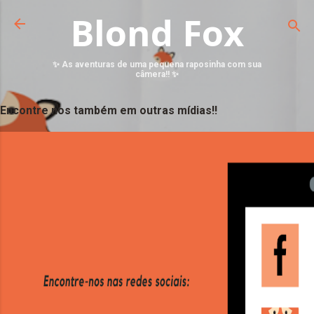
Blond Fox
✨ As aventuras de uma pequena raposinha com sua
câmera!! ✨
Encontre nos também em outras mídias!!