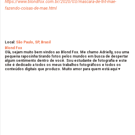
https://www.blondfox.com.br/2020/03/mascara-de-tnt-mae-
fazendo-coisas-de-mae.html
Local:
São Paulo, SP, Brasil
Blond Fox
Olá, sejam muito bem vindos ao Blond Fox. Me chamo Adrielly, sou uma
pequena raposinha tirando fotos pelos mundos em busca de despertar
algum sentimento dentro de você. Sou estudante de fotografia e este
site é dedicado a todos os meus trabalhos fotográficos e todos os
conteúdos digitais que produzo. Muito amor para quem está aqui ♥
C
o
m
e
n
t
á