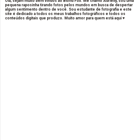
Olá, sejam muito bem vindos ao Blond Fox. Me chamo Adrielly, sou uma
pequena raposinha tirando fotos pelos mundos em busca de despertar
algum sentimento dentro de você. Sou estudante de fotografia e este
site é dedicado a todos os meus trabalhos fotográficos e todos os
conteúdos digitais que produzo. Muito amor para quem está aqui ♥
C
o
m
e
n
t
á
r
i
o
s