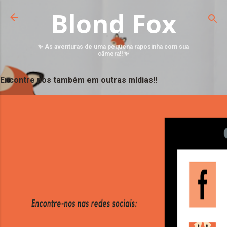
Blond Fox
✨ As aventuras de uma pequena raposinha com sua
câmera!! ✨
Encontre nos também em outras mídias!!