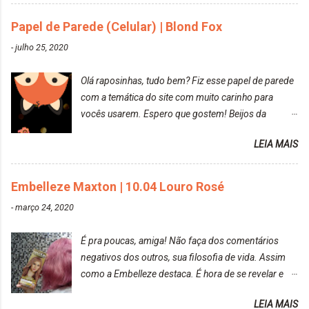
mas antes fiz uma limpeza de cor com o
Papel de Parede (Celular) | Blond Fox
DekapColor. Adorei o resultado da limpeza. Ficou
um tom loiro Barbie. Acho que vou demorar um
-
julho 25, 2020
pouquinho para pintar novamente. Resultado com o
DekapColor "Minha mãe é lindaaaaa" Para quem
Olá raposinhas, tudo bem? Fiz esse papel de parede
não conhece, o DekapColor é um p...
com a temática do site com muito carinho para
vocês usarem. Espero que gostem! Beijos da
raposa..
LEIA MAIS
Embelleze Maxton | 10.04 Louro Rosé
-
março 24, 2020
É pra poucas, amiga! Não faça dos comentários
negativos dos outros, sua filosofia de vida. Assim
como a Embelleze destaca. É hora de se revelar e
reconquistar o poder sobre a sua vida. Loira mais
LEIA MAIS
vip Maxton liberdade para ser mais você Loiro Rosé