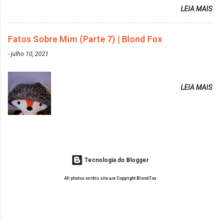
Tonalizante Hidratante Pink
LEIA MAIS
vida de Blogueira? Tem sido um sonho. Minha família me apoia muito.
https://www.adrielly.com.br/2020/03/alpha-line-
Qual a parte chata da vida de Blogueira? Às vezes, a criatividade vai
mascara-tonalizante.html ✨ Keraton Hard Fix |
embora... O que tem de melhor em ser Blogueira? Ver o seu trabalho
Fatos Sobre Mim (Parte 7) | Blond Fox
Ozzy Lilac
sendo reconhecido. Aonde deseja chegar com o seu Blog? Muito
https://www.adrielly.com.br/2020/04/keraton-hard-
-
julho 10, 2021
além daquilo que imagino. Seu blog pra você é profissional ou passa-
fix-ozzy-lilac.html Como vocês podem ver, eu tentei
tempo? Vejo como sendo profissional. Me empenho muito fazendo
ter um cabelo rosa, mas a tonalidade nunca pegava
tudo para ele. Quais blogs acompanha, e quais indica? Eu acompanho
em meu cabelo, pois, sempre jogava tinta em cima
LEIA MAIS
o Drilly Design e comecei a ler as postagens do antigo blog da Sweet
de tinta. O que result...
Carol "Magic Days". Tem sido fácil o convívio com seguidoras e
leitoras? Claro. Seu blog já esta como quer, ou ainda ...
Tecnologia do Blogger
All photos on this site are Copyright Blond Fox