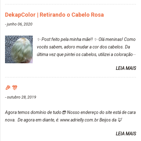
cabelo ficou roxo com mechinhas azul, rosa e meio
cinza... FICOU LINDOOOOO!!! Cabelo antes: Cabelo
DekapColor | Retirando o Cabelo Rosa
depois: Bom, sobre a tinta, eu achei ela muito liquida,
-
junho 06, 2020
o que fez com que tudo a minha volta ficasse rosa.
Por ela ter um pigmento muito bom, tudo que caia
✨ Post feito pela minha mãe!! ✨ Olá meninas! Como
tinta ficava manchado. Meu banheiro inteiro ficou
vocês sabem, adoro mudar a cor dos cabelos. Da
rosa, minha mão, meu corpo todo, porém, ela tem
última vez que pintei os cabelos, utilizei a coloração
uma fixação muito boa (Deu para perceber kkk) Sem
da Maxton Louro Rosé, coloração permanente. Vale
contar do cheirinho de uva maravilhosooooo.
LEIA MAIS
ressaltar que meu cabelo estava platinado. O tom
Mesmo lavando, o cheirinho ficou no cabelo. Não
ficou um rosa antigo, cobriu muito bem e não
tem muito do que falar sobre a tinta. Super
manchou. Cabelo antes da coloração Resultado ✨
🎉 🎊
recomendo!!! * Caixinha e bisnaguinha com a tinta:
Post completo com todas as informações:
-
outubro 28, 2019
https://www.adrielly.com.br/2020/03/embelleze-
maxton-1004-louro-rose.html Depois de três meses
Agora temos domínio de tudo😎 Nosso endereço do site está de cara
de inúmeras lavagens, meu cabelo teve um bom
nova. De agora em diante, é: www.adrielly.com.br Beijos da 🦊
desbotamento da cor, ele ficou um rosa bem suave,
amei mais ainda o resultado. Depois de três meses
LEIA MAIS
Resolvi pintar novamente com a mesma anuance,