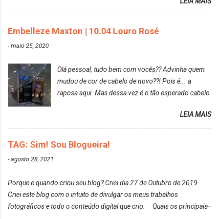
LEIA MAIS
diria que gosto mais de fotografar, mas comecei a
gostar bastante de ser a minha modelo. Você tem
uma boa câmera para fotografar? Ainda não tenho
Embelleze Maxton | 10.04 Louro Rosé
uma super câmera profissional. Por enquanto, a
-
maio 25, 2020
câmera que eu uso e gosto muito é a Sony
CyberShot- DSCW350. Você fotografa e publica
Olá pessoal, tudo bem com vocês?? Advinha quem
suas fotos? Sim. Posto aqui e pelas minhas páginas.
mudou de cor de cabelo de novo??! Pois é... a
Tumblr, We heart it, ou instagram? Instagram. Eu
raposa aqui. Mas dessa vez é o tão esperado cabelo
particularmente não gosto de Tumblr e nem do We
rosa. Usei a tinta da Embelleze Maxton - 10.04
Heart It. Cite uma pessoa que você se inspira para
LEIA MAIS
Louro Rosé Se vocês não acompanharam a saga do
tirar suas fotos. Lorrayne Mavromatis. Adoro as
meu cabelo colorido, vou deixar aqui embaixo, o link
fotos delas. Você edita suas fotos ou prefere que
de todos que fiz para vocês verem: ✨ Alfaparf | Alta
TAG: Sim! Sou Blogueira!
elas fiquem no modo original? Sou do time foto
Moda é... Creative Crazy Colors Pink
modo original. Para uns, isso parece desleixo, mas
-
agosto 28, 2021
https://www.adrielly.com.br/2020/03/alfaparf-alta-
eu adoro mostrar para as pessoas a beleza natural
moda-ecreative-crazy.html ✨ Keraton Hard Colors |
de um determinado lugar ou de algo que estou
Porque e quando criou seu blog? Criei dia 27 de Outubro de 2019.
Turkiss Blue
fotografan...
Criei este blog com o intuito de divulgar os meus trabalhos
https://www.adrielly.com.br/2020/02/keraton-hard-
fotográficos e todo o conteúdo digital que crio. Quais os principais
colors-turkiss-blue.html ✨ Alpha Line | Máscara
assuntos do seu blog? Fotografia, beleza e viagens. Como tem sido a