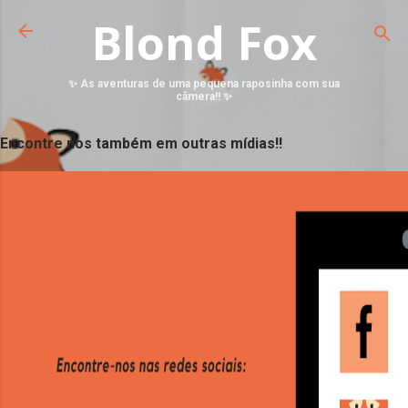
Blond Fox
✨ As aventuras de uma pequena raposinha com sua
câmera!! ✨
Encontre nos também em outras mídias!!