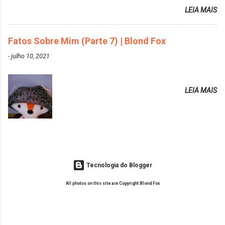
assuntos do seu blog? Fotografia, beleza e viagens. Como tem sido a
Tonalizante Hidratante Pink
LEIA MAIS
vida de Blogueira? Tem sido um sonho. Minha família me apoia muito.
https://www.adrielly.com.br/2020/03/alpha-line-
Qual a parte chata da vida de Blogueira? Às vezes, a criatividade vai
mascara-tonalizante.html ✨ Keraton Hard Fix |
embora... O que tem de melhor em ser Blogueira? Ver o seu trabalho
Fatos Sobre Mim (Parte 7) | Blond Fox
Ozzy Lilac
sendo reconhecido. Aonde deseja chegar com o seu Blog? Muito
https://www.adrielly.com.br/2020/04/keraton-hard-
-
julho 10, 2021
além daquilo que imagino. Seu blog pra você é profissional ou passa-
fix-ozzy-lilac.html Como vocês podem ver, eu tentei
tempo? Vejo como sendo profissional. Me empenho muito fazendo
ter um cabelo rosa, mas a tonalidade nunca pegava
tudo para ele. Quais blogs acompanha, e quais indica? Eu acompanho
em meu cabelo, pois, sempre jogava tinta em cima
LEIA MAIS
o Drilly Design e comecei a ler as postagens do antigo blog da Sweet
de tinta. O que result...
Carol "Magic Days". Tem sido fácil o convívio com seguidoras e
leitoras? Claro. Seu blog já esta como quer, ou ainda ...
Tecnologia do Blogger
All photos on this site are Copyright Blond Fox