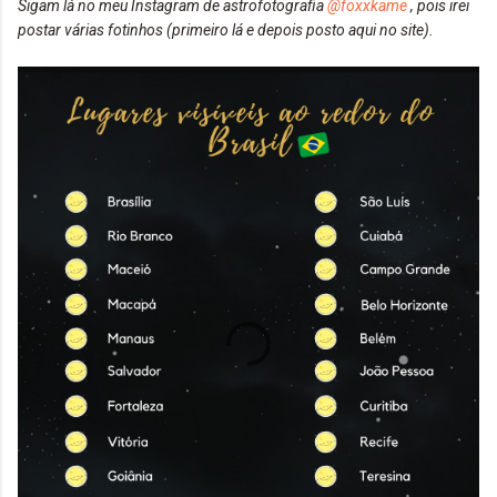
Sigam lá no meu Instagram de astrofotografia
@foxxkame
, pois irei
postar várias fotinhos (primeiro lá e depois posto aqui no site).