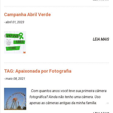
do cabelo: *INFORMAÇÕES RELEVANTES
PRESENTE NA CAIXINHA* EMBELLEZE MAXTON
Campanha Abril Verde
LIBERDADE PARA SER MAIS VOCÊ 10.04 LOURO
ROSÉ ESTE KIT CONTÉM: TINTURA CREME 50 G
-
abril 01, 2023
LOÇÃO REVELADORA MAXTON 20 VOL. 50 ML +
Par de luvas e um guia explicativo im...
LEIA MAIS
TAG: Apaixonada por Fotografia
-
maio 08, 2021
Com quantos anos você teve sua primeira câmera
fotográfica? Ainda não tenho uma câmera. Uso
apenas as câmeras antigas da minha família.
Prefere fotografar ou ser fotografada? Antes, eu