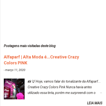
Postagens mais visitadas deste blog
Alfaparf | Alta Moda é...Creative Crazy
Colors PINK
-
março 11, 2020
📸 🦊 Hoje, vamos falar do tonalizante da Alfaparf...
Creative Crazy Colors Pink Nunca havia antes
utilizado essa tinta, porém me surpreendi com o
resultado. Antes de usar, meu cabelo estava azul
LEIA MAIS
turquesa (meio desbotado), e após a utilização meu