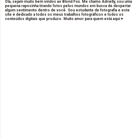
Olá, sejam muito bem vindos ao Blond Fox. Me chamo Adrielly, sou uma
pequena raposinha tirando fotos pelos mundos em busca de despertar
algum sentimento dentro de você. Sou estudante de fotografia e este
site é dedicado a todos os meus trabalhos fotográficos e todos os
conteúdos digitais que produzo. Muito amor para quem está aqui ♥
C
o
m
e
n
t
á
r
i
o
s