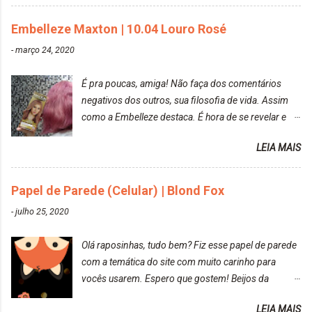
mas antes fiz uma limpeza de cor com o
Embelleze Maxton | 10.04 Louro Rosé
DekapColor. Adorei o resultado da limpeza. Ficou
um tom loiro Barbie. Acho que vou demorar um
-
março 24, 2020
pouquinho para pintar novamente. Resultado com o
DekapColor "Minha mãe é lindaaaaa" Para quem
É pra poucas, amiga! Não faça dos comentários
não conhece, o DekapColor é um p...
negativos dos outros, sua filosofia de vida. Assim
como a Embelleze destaca. É hora de se revelar e
reconquistar o poder sobre a sua vida. Loira mais
LEIA MAIS
vip Maxton liberdade para ser mais você Loiro Rosé
10.04. Após 30 minutos no cabelo, retirei o excesso
da tintura no banho e notei que os fios estavam
Papel de Parede (Celular) | Blond Fox
ressecados (Já ensinamos aqui no site, uma
-
julho 25, 2020
receitinha muito boa para cabelos ressecados:
https://www.adrielly.com.br/2020/03/receitinha-
Olá raposinhas, tudo bem? Fiz esse papel de parede
caseira-cronograma-capilar.html ). Foi difícil retirar o
com a temática do site com muito carinho para
excesso. É uma tintura fácil de aplicar, o cheiro é
vocês usarem. Espero que gostem! Beijos da
agradável. Cabelo antes da descoloração da raiz:
raposa..
Cabelo depois da descoloração da raiz: Resultado
LEIA MAIS