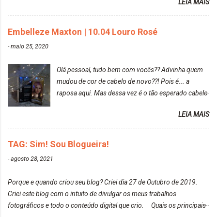
LEIA MAIS
diria que gosto mais de fotografar, mas comecei a
gostar bastante de ser a minha modelo. Você tem
uma boa câmera para fotografar? Ainda não tenho
Embelleze Maxton | 10.04 Louro Rosé
uma super câmera profissional. Por enquanto, a
-
maio 25, 2020
câmera que eu uso e gosto muito é a Sony
CyberShot- DSCW350. Você fotografa e publica
Olá pessoal, tudo bem com vocês?? Advinha quem
suas fotos? Sim. Posto aqui e pelas minhas páginas.
mudou de cor de cabelo de novo??! Pois é... a
Tumblr, We heart it, ou instagram? Instagram. Eu
raposa aqui. Mas dessa vez é o tão esperado cabelo
particularmente não gosto de Tumblr e nem do We
rosa. Usei a tinta da Embelleze Maxton - 10.04
Heart It. Cite uma pessoa que você se inspira para
LEIA MAIS
Louro Rosé Se vocês não acompanharam a saga do
tirar suas fotos. Lorrayne Mavromatis. Adoro as
meu cabelo colorido, vou deixar aqui embaixo, o link
fotos delas. Você edita suas fotos ou prefere que
de todos que fiz para vocês verem: ✨ Alfaparf | Alta
TAG: Sim! Sou Blogueira!
elas fiquem no modo original? Sou do time foto
Moda é... Creative Crazy Colors Pink
modo original. Para uns, isso parece desleixo, mas
-
agosto 28, 2021
https://www.adrielly.com.br/2020/03/alfaparf-alta-
eu adoro mostrar para as pessoas a beleza natural
moda-ecreative-crazy.html ✨ Keraton Hard Colors |
de um determinado lugar ou de algo que estou
Porque e quando criou seu blog? Criei dia 27 de Outubro de 2019.
Turkiss Blue
fotografan...
Criei este blog com o intuito de divulgar os meus trabalhos
https://www.adrielly.com.br/2020/02/keraton-hard-
fotográficos e todo o conteúdo digital que crio. Quais os principais
colors-turkiss-blue.html ✨ Alpha Line | Máscara