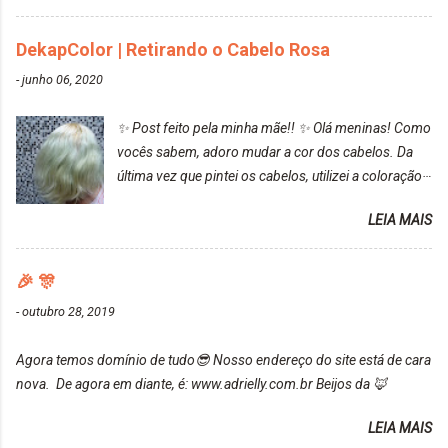
cabelo ficou roxo com mechinhas azul, rosa e meio
cinza... FICOU LINDOOOOO!!! Cabelo antes: Cabelo
DekapColor | Retirando o Cabelo Rosa
depois: Bom, sobre a tinta, eu achei ela muito liquida,
-
junho 06, 2020
o que fez com que tudo a minha volta ficasse rosa.
Por ela ter um pigmento muito bom, tudo que caia
✨ Post feito pela minha mãe!! ✨ Olá meninas! Como
tinta ficava manchado. Meu banheiro inteiro ficou
vocês sabem, adoro mudar a cor dos cabelos. Da
rosa, minha mão, meu corpo todo, porém, ela tem
última vez que pintei os cabelos, utilizei a coloração
uma fixação muito boa (Deu para perceber kkk) Sem
da Maxton Louro Rosé, coloração permanente. Vale
contar do cheirinho de uva maravilhosooooo.
LEIA MAIS
ressaltar que meu cabelo estava platinado. O tom
Mesmo lavando, o cheirinho ficou no cabelo. Não
ficou um rosa antigo, cobriu muito bem e não
tem muito do que falar sobre a tinta. Super
manchou. Cabelo antes da coloração Resultado ✨
🎉 🎊
recomendo!!! * Caixinha e bisnaguinha com a tinta:
Post completo com todas as informações:
-
outubro 28, 2019
https://www.adrielly.com.br/2020/03/embelleze-
maxton-1004-louro-rose.html Depois de três meses
Agora temos domínio de tudo😎 Nosso endereço do site está de cara
de inúmeras lavagens, meu cabelo teve um bom
nova. De agora em diante, é: www.adrielly.com.br Beijos da 🦊
desbotamento da cor, ele ficou um rosa bem suave,
amei mais ainda o resultado. Depois de três meses
LEIA MAIS
Resolvi pintar novamente com a mesma anuance,