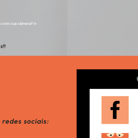
Pular para o conteúdo principal
a com sua câmera!! ✨
s!!