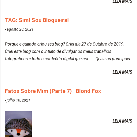
LEIA MAIS
Louro Rosé Se vocês não acompanharam a saga do
tirar suas fotos. Lorrayne Mavromatis. Adoro as
meu cabelo colorido, vou deixar aqui embaixo, o link
fotos delas. Você edita suas fotos ou prefere que
de todos que fiz para vocês verem: ✨ Alfaparf | Alta
TAG: Sim! Sou Blogueira!
elas fiquem no modo original? Sou do time foto
Moda é... Creative Crazy Colors Pink
modo original. Para uns, isso parece desleixo, mas
-
agosto 28, 2021
https://www.adrielly.com.br/2020/03/alfaparf-alta-
eu adoro mostrar para as pessoas a beleza natural
moda-ecreative-crazy.html ✨ Keraton Hard Colors |
de um determinado lugar ou de algo que estou
Porque e quando criou seu blog? Criei dia 27 de Outubro de 2019.
Turkiss Blue
fotografan...
Criei este blog com o intuito de divulgar os meus trabalhos
https://www.adrielly.com.br/2020/02/keraton-hard-
fotográficos e todo o conteúdo digital que crio. Quais os principais
colors-turkiss-blue.html ✨ Alpha Line | Máscara
assuntos do seu blog? Fotografia, beleza e viagens. Como tem sido a
Tonalizante Hidratante Pink
LEIA MAIS
vida de Blogueira? Tem sido um sonho. Minha família me apoia muito.
https://www.adrielly.com.br/2020/03/alpha-line-
Qual a parte chata da vida de Blogueira? Às vezes, a criatividade vai
mascara-tonalizante.html ✨ Keraton Hard Fix |
embora... O que tem de melhor em ser Blogueira? Ver o seu trabalho
Fatos Sobre Mim (Parte 7) | Blond Fox
Ozzy Lilac
sendo reconhecido. Aonde deseja chegar com o seu Blog? Muito
https://www.adrielly.com.br/2020/04/keraton-hard-
-
julho 10, 2021
além daquilo que imagino. Seu blog pra você é profissional ou passa-
fix-ozzy-lilac.html Como vocês podem ver, eu tentei
tempo? Vejo como sendo profissional. Me empenho muito fazendo
ter um cabelo rosa, mas a tonalidade nunca pegava
tudo para ele. Quais blogs acompanha, e quais indica? Eu acompanho
em meu cabelo, pois, sempre jogava tinta em cima
LEIA MAIS
o Drilly Design e comecei a ler as postagens do antigo blog da Sweet
de tinta. O que result...
Carol "Magic Days". Tem sido fácil o convívio com seguidoras e