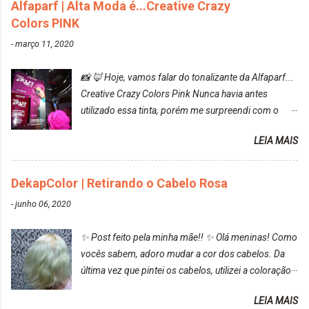
Alfaparf | Alta Moda é...Creative Crazy
Colors PINK
-
março 11, 2020
📸 🦊 Hoje, vamos falar do tonalizante da Alfaparf...
Creative Crazy Colors Pink Nunca havia antes
utilizado essa tinta, porém me surpreendi com o
resultado. Antes de usar, meu cabelo estava azul
LEIA MAIS
turquesa (meio desbotado), e após a utilização meu
cabelo ficou roxo com mechinhas azul, rosa e meio
cinza... FICOU LINDOOOOO!!! Cabelo antes: Cabelo
DekapColor | Retirando o Cabelo Rosa
depois: Bom, sobre a tinta, eu achei ela muito liquida,
-
junho 06, 2020
o que fez com que tudo a minha volta ficasse rosa.
Por ela ter um pigmento muito bom, tudo que caia
✨ Post feito pela minha mãe!! ✨ Olá meninas! Como
tinta ficava manchado. Meu banheiro inteiro ficou
vocês sabem, adoro mudar a cor dos cabelos. Da
rosa, minha mão, meu corpo todo, porém, ela tem
última vez que pintei os cabelos, utilizei a coloração
uma fixação muito boa (Deu para perceber kkk) Sem
da Maxton Louro Rosé, coloração permanente. Vale
contar do cheirinho de uva maravilhosooooo.
LEIA MAIS
ressaltar que meu cabelo estava platinado. O tom