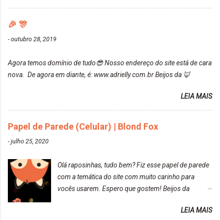
Mesmo lavando, o cheirinho ficou no cabelo. Não
ficou um rosa antigo, cobriu muito bem e não
tem muito do que falar sobre a tinta. Super
manchou. Cabelo antes da coloração Resultado ✨
🎉 🎊
recomendo!!! * Caixinha e bisnaguinha com a tinta:
Post completo com todas as informações:
-
outubro 28, 2019
https://www.adrielly.com.br/2020/03/embelleze-
maxton-1004-louro-rose.html Depois de três meses
Agora temos domínio de tudo😎 Nosso endereço do site está de cara
de inúmeras lavagens, meu cabelo teve um bom
nova. De agora em diante, é: www.adrielly.com.br Beijos da 🦊
desbotamento da cor, ele ficou um rosa bem suave,
amei mais ainda o resultado. Depois de três meses
LEIA MAIS
Resolvi pintar novamente com a mesma anuance,
mas antes fiz uma limpeza de cor com o
Papel de Parede (Celular) | Blond Fox
DekapColor. Adorei o resultado da limpeza. Ficou
um tom loiro Barbie. Acho que vou demorar um
-
julho 25, 2020
pouquinho para pintar novamente. Resultado com o
DekapColor "Minha mãe é lindaaaaa" Para quem
Olá raposinhas, tudo bem? Fiz esse papel de parede
não conhece, o DekapColor é um p...
com a temática do site com muito carinho para
vocês usarem. Espero que gostem! Beijos da
raposa..
LEIA MAIS