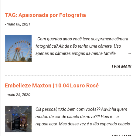
do cabelo: *INFORMAÇÕES RELEVANTES
PRESENTE NA CAIXINHA* EMBELLEZE MAXTON
TAG: Apaixonada por Fotografia
LIBERDADE PARA SER MAIS VOCÊ 10.04 LOURO
ROSÉ ESTE KIT CONTÉM: TINTURA CREME 50 G
-
maio 08, 2021
LOÇÃO REVELADORA MAXTON 20 VOL. 50 ML +
Par de luvas e um guia explicativo im...
Com quantos anos você teve sua primeira câmera
fotográfica? Ainda não tenho uma câmera. Uso
apenas as câmeras antigas da minha família.
Prefere fotografar ou ser fotografada? Antes, eu
LEIA MAIS
diria que gosto mais de fotografar, mas comecei a
gostar bastante de ser a minha modelo. Você tem
uma boa câmera para fotografar? Ainda não tenho
Embelleze Maxton | 10.04 Louro Rosé
uma super câmera profissional. Por enquanto, a
-
maio 25, 2020
câmera que eu uso e gosto muito é a Sony
CyberShot- DSCW350. Você fotografa e publica
Olá pessoal, tudo bem com vocês?? Advinha quem
suas fotos? Sim. Posto aqui e pelas minhas páginas.
mudou de cor de cabelo de novo??! Pois é... a
Tumblr, We heart it, ou instagram? Instagram. Eu
raposa aqui. Mas dessa vez é o tão esperado cabelo
particularmente não gosto de Tumblr e nem do We
rosa. Usei a tinta da Embelleze Maxton - 10.04
Heart It. Cite uma pessoa que você se inspira para