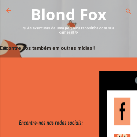
Blond Fox
✨ As aventuras de uma pequena raposinha com sua
câmera!! ✨
Encontre nos também em outras mídias!!