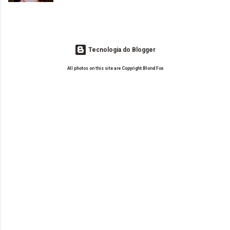
leitoras? Claro. Seu blog já esta como quer, ou ainda ...
Tecnologia do Blogger
All photos on this site are Copyright Blond Fox