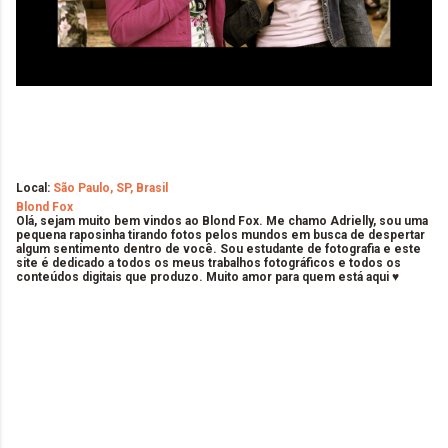
Local:
São Paulo, SP, Brasil
Blond Fox
Olá, sejam muito bem vindos ao Blond Fox. Me chamo Adrielly, sou uma
pequena raposinha tirando fotos pelos mundos em busca de despertar
algum sentimento dentro de você. Sou estudante de fotografia e este
site é dedicado a todos os meus trabalhos fotográficos e todos os
conteúdos digitais que produzo. Muito amor para quem está aqui ♥
C
o
m
e
n