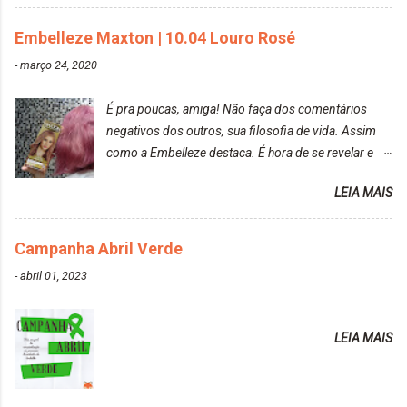
Embelleze Maxton | 10.04 Louro Rosé
-
março 24, 2020
É pra poucas, amiga! Não faça dos comentários
negativos dos outros, sua filosofia de vida. Assim
como a Embelleze destaca. É hora de se revelar e
reconquistar o poder sobre a sua vida. Loira mais
LEIA MAIS
vip Maxton liberdade para ser mais você Loiro Rosé
10.04. Após 30 minutos no cabelo, retirei o excesso
da tintura no banho e notei que os fios estavam
Campanha Abril Verde
ressecados (Já ensinamos aqui no site, uma
-
abril 01, 2023
receitinha muito boa para cabelos ressecados:
https://www.adrielly.com.br/2020/03/receitinha-
caseira-cronograma-capilar.html ). Foi difícil retirar o
LEIA MAIS
excesso. É uma tintura fácil de aplicar, o cheiro é
agradável. Cabelo antes da descoloração da raiz:
Cabelo depois da descoloração da raiz: Resultado