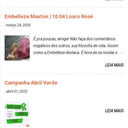
Embelleze Maxton | 10.04 Louro Rosé
-
março 24, 2020
É pra poucas, amiga! Não faça dos comentários
negativos dos outros, sua filosofia de vida. Assim
como a Embelleze destaca. É hora de se revelar e
reconquistar o poder sobre a sua vida. Loira mais
LEIA MAIS
vip Maxton liberdade para ser mais você Loiro Rosé
10.04. Após 30 minutos no cabelo, retirei o excesso
da tintura no banho e notei que os fios estavam
Campanha Abril Verde
ressecados (Já ensinamos aqui no site, uma
-
abril 01, 2023
receitinha muito boa para cabelos ressecados:
https://www.adrielly.com.br/2020/03/receitinha-
caseira-cronograma-capilar.html ). Foi difícil retirar o
LEIA MAIS
excesso. É uma tintura fácil de aplicar, o cheiro é
agradável. Cabelo antes da descoloração da raiz:
Cabelo depois da descoloração da raiz: Resultado