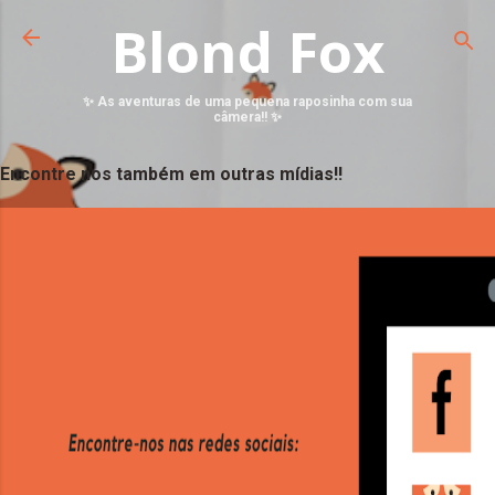
Blond Fox
✨ As aventuras de uma pequena raposinha com sua
câmera!! ✨
Encontre nos também em outras mídias!!