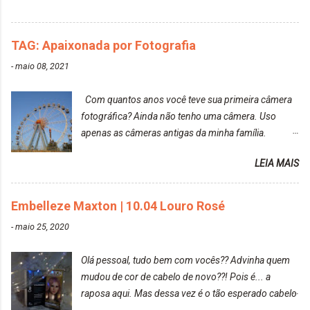
do cabelo: *INFORMAÇÕES RELEVANTES
PRESENTE NA CAIXINHA* EMBELLEZE MAXTON
TAG: Apaixonada por Fotografia
LIBERDADE PARA SER MAIS VOCÊ 10.04 LOURO
ROSÉ ESTE KIT CONTÉM: TINTURA CREME 50 G
-
maio 08, 2021
LOÇÃO REVELADORA MAXTON 20 VOL. 50 ML +
Par de luvas e um guia explicativo im...
Com quantos anos você teve sua primeira câmera
fotográfica? Ainda não tenho uma câmera. Uso
apenas as câmeras antigas da minha família.
Prefere fotografar ou ser fotografada? Antes, eu
LEIA MAIS
diria que gosto mais de fotografar, mas comecei a
gostar bastante de ser a minha modelo. Você tem
uma boa câmera para fotografar? Ainda não tenho
Embelleze Maxton | 10.04 Louro Rosé
uma super câmera profissional. Por enquanto, a
-
maio 25, 2020
câmera que eu uso e gosto muito é a Sony
CyberShot- DSCW350. Você fotografa e publica
Olá pessoal, tudo bem com vocês?? Advinha quem
suas fotos? Sim. Posto aqui e pelas minhas páginas.
mudou de cor de cabelo de novo??! Pois é... a
Tumblr, We heart it, ou instagram? Instagram. Eu
raposa aqui. Mas dessa vez é o tão esperado cabelo
particularmente não gosto de Tumblr e nem do We
rosa. Usei a tinta da Embelleze Maxton - 10.04