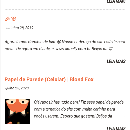
LEIA MAIS
ressaltar que meu cabelo estava platinado. O tom
Mesmo lavando, o cheirinho ficou no cabelo. Não
ficou um rosa antigo, cobriu muito bem e não
tem muito do que falar sobre a tinta. Super
manchou. Cabelo antes da coloração Resultado ✨
🎉 🎊
recomendo!!! * Caixinha e bisnaguinha com a tinta:
Post completo com todas as informações:
-
outubro 28, 2019
https://www.adrielly.com.br/2020/03/embelleze-
maxton-1004-louro-rose.html Depois de três meses
Agora temos domínio de tudo😎 Nosso endereço do site está de cara
de inúmeras lavagens, meu cabelo teve um bom
nova. De agora em diante, é: www.adrielly.com.br Beijos da 🦊
desbotamento da cor, ele ficou um rosa bem suave,
amei mais ainda o resultado. Depois de três meses
LEIA MAIS
Resolvi pintar novamente com a mesma anuance,
mas antes fiz uma limpeza de cor com o
Papel de Parede (Celular) | Blond Fox
DekapColor. Adorei o resultado da limpeza. Ficou
um tom loiro Barbie. Acho que vou demorar um
-
julho 25, 2020
pouquinho para pintar novamente. Resultado com o
DekapColor "Minha mãe é lindaaaaa" Para quem
Olá raposinhas, tudo bem? Fiz esse papel de parede
não conhece, o DekapColor é um p...
com a temática do site com muito carinho para
vocês usarem. Espero que gostem! Beijos da
raposa..
LEIA MAIS