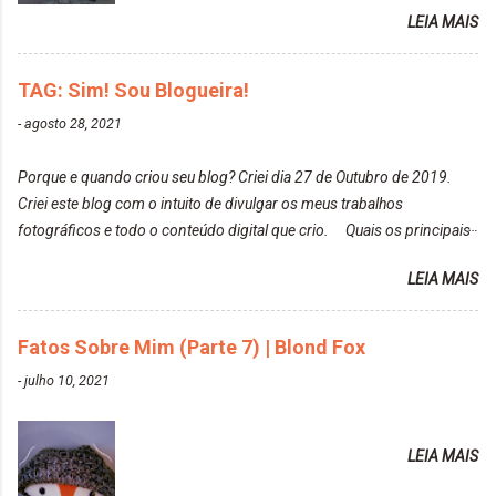
Heart It. Cite uma pessoa que você se inspira para
LEIA MAIS
Louro Rosé Se vocês não acompanharam a saga do
tirar suas fotos. Lorrayne Mavromatis. Adoro as
meu cabelo colorido, vou deixar aqui embaixo, o link
fotos delas. Você edita suas fotos ou prefere que
de todos que fiz para vocês verem: ✨ Alfaparf | Alta
TAG: Sim! Sou Blogueira!
elas fiquem no modo original? Sou do time foto
Moda é... Creative Crazy Colors Pink
modo original. Para uns, isso parece desleixo, mas
-
agosto 28, 2021
https://www.adrielly.com.br/2020/03/alfaparf-alta-
eu adoro mostrar para as pessoas a beleza natural
moda-ecreative-crazy.html ✨ Keraton Hard Colors |
de um determinado lugar ou de algo que estou
Porque e quando criou seu blog? Criei dia 27 de Outubro de 2019.
Turkiss Blue
fotografan...
Criei este blog com o intuito de divulgar os meus trabalhos
https://www.adrielly.com.br/2020/02/keraton-hard-
fotográficos e todo o conteúdo digital que crio. Quais os principais
colors-turkiss-blue.html ✨ Alpha Line | Máscara
assuntos do seu blog? Fotografia, beleza e viagens. Como tem sido a
Tonalizante Hidratante Pink
LEIA MAIS
vida de Blogueira? Tem sido um sonho. Minha família me apoia muito.
https://www.adrielly.com.br/2020/03/alpha-line-
Qual a parte chata da vida de Blogueira? Às vezes, a criatividade vai
mascara-tonalizante.html ✨ Keraton Hard Fix |
embora... O que tem de melhor em ser Blogueira? Ver o seu trabalho
Fatos Sobre Mim (Parte 7) | Blond Fox
Ozzy Lilac
sendo reconhecido. Aonde deseja chegar com o seu Blog? Muito
https://www.adrielly.com.br/2020/04/keraton-hard-
-
julho 10, 2021
além daquilo que imagino. Seu blog pra você é profissional ou passa-
fix-ozzy-lilac.html Como vocês podem ver, eu tentei
tempo? Vejo como sendo profissional. Me empenho muito fazendo
ter um cabelo rosa, mas a tonalidade nunca pegava
tudo para ele. Quais blogs acompanha, e quais indica? Eu acompanho
em meu cabelo, pois, sempre jogava tinta em cima
LEIA MAIS
o Drilly Design e comecei a ler as postagens do antigo blog da Sweet
de tinta. O que result...
Carol "Magic Days". Tem sido fácil o convívio com seguidoras e