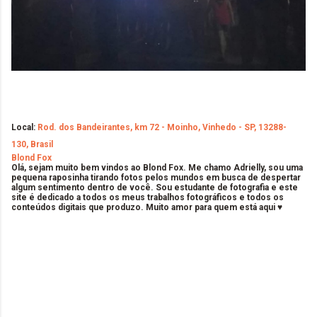
Local:
Rod. dos Bandeirantes, km 72 - Moinho, Vinhedo - SP, 13288-
130, Brasil
Blond Fox
Olá, sejam muito bem vindos ao Blond Fox. Me chamo Adrielly, sou uma
pequena raposinha tirando fotos pelos mundos em busca de despertar
algum sentimento dentro de você. Sou estudante de fotografia e este
site é dedicado a todos os meus trabalhos fotográficos e todos os
conteúdos digitais que produzo. Muito amor para quem está aqui ♥
C
o
m
e
n