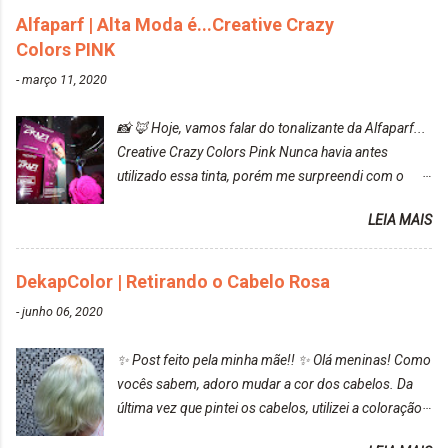
Alfaparf | Alta Moda é...Creative Crazy
Colors PINK
-
março 11, 2020
📸 🦊 Hoje, vamos falar do tonalizante da Alfaparf...
Creative Crazy Colors Pink Nunca havia antes
utilizado essa tinta, porém me surpreendi com o
resultado. Antes de usar, meu cabelo estava azul
LEIA MAIS
turquesa (meio desbotado), e após a utilização meu
cabelo ficou roxo com mechinhas azul, rosa e meio
cinza... FICOU LINDOOOOO!!! Cabelo antes: Cabelo
DekapColor | Retirando o Cabelo Rosa
depois: Bom, sobre a tinta, eu achei ela muito liquida,
-
junho 06, 2020
o que fez com que tudo a minha volta ficasse rosa.
Por ela ter um pigmento muito bom, tudo que caia
✨ Post feito pela minha mãe!! ✨ Olá meninas! Como
tinta ficava manchado. Meu banheiro inteiro ficou
vocês sabem, adoro mudar a cor dos cabelos. Da
rosa, minha mão, meu corpo todo, porém, ela tem
última vez que pintei os cabelos, utilizei a coloração
uma fixação muito boa (Deu para perceber kkk) Sem
da Maxton Louro Rosé, coloração permanente. Vale
contar do cheirinho de uva maravilhosooooo.