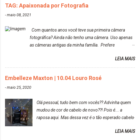
PRESENTE NA CAIXINHA* EMBELLEZE MAXTON
TAG: Apaixonada por Fotografia
LIBERDADE PARA SER MAIS VOCÊ 10.04 LOURO
ROSÉ ESTE KIT CONTÉM: TINTURA CREME 50 G
-
maio 08, 2021
LOÇÃO REVELADORA MAXTON 20 VOL. 50 ML +
Par de luvas e um guia explicativo im...
Com quantos anos você teve sua primeira câmera
fotográfica? Ainda não tenho uma câmera. Uso apenas
as câmeras antigas da minha família. Prefere
fotografar ou ser fotografada? Antes, eu diria que gosto
LEIA MAIS
mais de fotografar, mas comecei a gostar bastante de
ser a minha modelo. Você tem uma boa câmera para
fotografar? Ainda não tenho uma super câmera
Embelleze Maxton | 10.04 Louro Rosé
profissional. Por enquanto, a câmera que eu uso e
-
maio 25, 2020
gosto muito é a Sony CyberShot- DSCW350. Você
fotografa e publica suas fotos? Sim. Posto aqui e pelas
Olá pessoal, tudo bem com vocês?? Advinha quem
minhas páginas. Tumblr, We heart it, ou instagram?
mudou de cor de cabelo de novo??! Pois é... a
Instagram. Eu particularmente não gosto de Tumblr e
raposa aqui. Mas dessa vez é o tão esperado cabelo
nem do We Heart It. Cite uma pessoa que você se
rosa. Usei a tinta da Embelleze Maxton - 10.04
inspira para tirar suas fotos. Lorrayne Mavromatis.
LEIA MAIS
Louro Rosé Se vocês não acompanharam a saga do
Adoro as fotos delas. Você edita suas fotos ou prefere