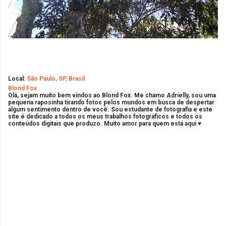
Local:
São Paulo, SP, Brasil
Blond Fox
Olá, sejam muito bem vindos ao Blond Fox. Me chamo Adrielly, sou uma
pequena raposinha tirando fotos pelos mundos em busca de despertar
algum sentimento dentro de você. Sou estudante de fotografia e este
site é dedicado a todos os meus trabalhos fotográficos e todos os
conteúdos digitais que produzo. Muito amor para quem está aqui ♥
C
o
m
e
n
t