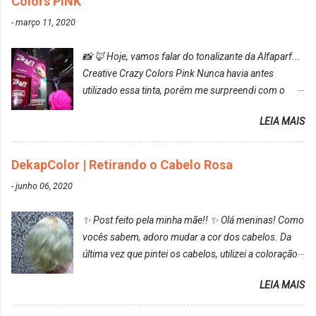
Colors PINK
-
março 11, 2020
📸 🦊 Hoje, vamos falar do tonalizante da Alfaparf...
Creative Crazy Colors Pink Nunca havia antes
utilizado essa tinta, porém me surpreendi com o
resultado. Antes de usar, meu cabelo estava azul
LEIA MAIS
turquesa (meio desbotado), e após a utilização meu
cabelo ficou roxo com mechinhas azul, rosa e meio
cinza... FICOU LINDOOOOO!!! Cabelo antes: Cabelo
DekapColor | Retirando o Cabelo Rosa
depois: Bom, sobre a tinta, eu achei ela muito liquida,
-
junho 06, 2020
o que fez com que tudo a minha volta ficasse rosa.
Por ela ter um pigmento muito bom, tudo que caia
✨ Post feito pela minha mãe!! ✨ Olá meninas! Como
tinta ficava manchado. Meu banheiro inteiro ficou
vocês sabem, adoro mudar a cor dos cabelos. Da
rosa, minha mão, meu corpo todo, porém, ela tem
última vez que pintei os cabelos, utilizei a coloração
uma fixação muito boa (Deu para perceber kkk) Sem
da Maxton Louro Rosé, coloração permanente. Vale
contar do cheirinho de uva maravilhosooooo.
LEIA MAIS
ressaltar que meu cabelo estava platinado. O tom
Mesmo lavando, o cheirinho ficou no cabelo. Não
ficou um rosa antigo, cobriu muito bem e não
tem muito do que falar sobre a tinta. Super