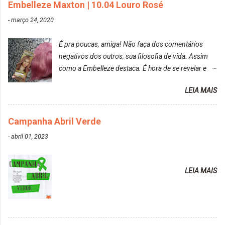
Embelleze Maxton | 10.04 Louro Rosé
-
março 24, 2020
É pra poucas, amiga! Não faça dos comentários
negativos dos outros, sua filosofia de vida. Assim
como a Embelleze destaca. É hora de se revelar e
reconquistar o poder sobre a sua vida. Loira mais
LEIA MAIS
vip Maxton liberdade para ser mais você Loiro Rosé
10.04. Após 30 minutos no cabelo, retirei o excesso
da tintura no banho e notei que os fios estavam
Campanha Abril Verde
ressecados (Já ensinamos aqui no site, uma
-
abril 01, 2023
receitinha muito boa para cabelos ressecados:
https://www.adrielly.com.br/2020/03/receitinha-
caseira-cronograma-capilar.html ). Foi difícil retirar o
LEIA MAIS
excesso. É uma tintura fácil de aplicar, o cheiro é
agradável. Cabelo antes da descoloração da raiz:
Cabelo depois da descoloração da raiz: Resultado
do cabelo: *INFORMAÇÕES RELEVANTES