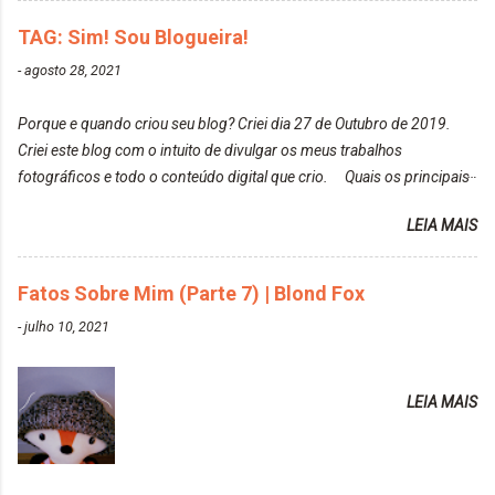
meu cabelo colorido, vou deixar aqui embaixo, o link
que elas fiquem no modo original? Sou do time foto
de todos que fiz para vocês verem: ✨ Alfaparf | Alta
TAG: Sim! Sou Blogueira!
modo original. Para uns, isso parece desleixo, mas eu
Moda é... Creative Crazy Colors Pink
adoro mostrar para as pessoas a beleza natural de um
-
agosto 28, 2021
https://www.adrielly.com.br/2020/03/alfaparf-alta-
determinado lugar ou de algo que estou fotografan...
moda-ecreative-crazy.html ✨ Keraton Hard Colors |
Porque e quando criou seu blog? Criei dia 27 de Outubro de 2019.
Turkiss Blue
Criei este blog com o intuito de divulgar os meus trabalhos
https://www.adrielly.com.br/2020/02/keraton-hard-
fotográficos e todo o conteúdo digital que crio. Quais os principais
colors-turkiss-blue.html ✨ Alpha Line | Máscara
assuntos do seu blog? Fotografia, beleza e viagens. Como tem sido a
Tonalizante Hidratante Pink
LEIA MAIS
vida de Blogueira? Tem sido um sonho. Minha família me apoia muito.
https://www.adrielly.com.br/2020/03/alpha-line-
Qual a parte chata da vida de Blogueira? Às vezes, a criatividade vai
mascara-tonalizante.html ✨ Keraton Hard Fix |
embora... O que tem de melhor em ser Blogueira? Ver o seu trabalho
Fatos Sobre Mim (Parte 7) | Blond Fox
Ozzy Lilac
sendo reconhecido. Aonde deseja chegar com o seu Blog? Muito
https://www.adrielly.com.br/2020/04/keraton-hard-
-
julho 10, 2021
além daquilo que imagino. Seu blog pra você é profissional ou passa-
fix-ozzy-lilac.html Como vocês podem ver, eu tentei
tempo? Vejo como sendo profissional. Me empenho muito fazendo
ter um cabelo rosa, mas a tonalidade nunca pegava
tudo para ele. Quais blogs acompanha, e quais indica? Eu acompanho
em meu cabelo, pois, sempre jogava tinta em cima
LEIA MAIS
o Drilly Design e comecei a ler as postagens do antigo blog da Sweet
de tinta. O que result...
Carol "Magic Days". Tem sido fácil o convívio com seguidoras e
leitoras? Claro. Seu blog já esta como quer, ou ainda ...