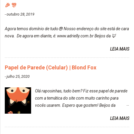
manchou. Cabelo antes da coloração Resultado ✨
🎉 🎊
recomendo!!! * Caixinha e bisnaguinha com a tinta:
Post completo com todas as informações:
-
outubro 28, 2019
https://www.adrielly.com.br/2020/03/embelleze-
maxton-1004-louro-rose.html Depois de três meses
Agora temos domínio de tudo😎 Nosso endereço do site está de cara
de inúmeras lavagens, meu cabelo teve um bom
nova. De agora em diante, é: www.adrielly.com.br Beijos da 🦊
desbotamento da cor, ele ficou um rosa bem suave,
amei mais ainda o resultado. Depois de três meses
LEIA MAIS
Resolvi pintar novamente com a mesma anuance,
mas antes fiz uma limpeza de cor com o
Papel de Parede (Celular) | Blond Fox
DekapColor. Adorei o resultado da limpeza. Ficou
um tom loiro Barbie. Acho que vou demorar um
-
julho 25, 2020
pouquinho para pintar novamente. Resultado com o
DekapColor "Minha mãe é lindaaaaa" Para quem
Olá raposinhas, tudo bem? Fiz esse papel de parede
não conhece, o DekapColor é um p...
com a temática do site com muito carinho para
vocês usarem. Espero que gostem! Beijos da
raposa..
LEIA MAIS