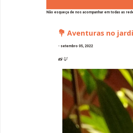
Não esqueça de nos acompanhar em todas as rede
💐 Aventuras no jar
-
setembro 05, 2022
📸 🦊