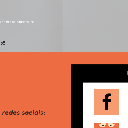
Pular para o conteúdo principal
a com sua câmera!! ✨
s!!