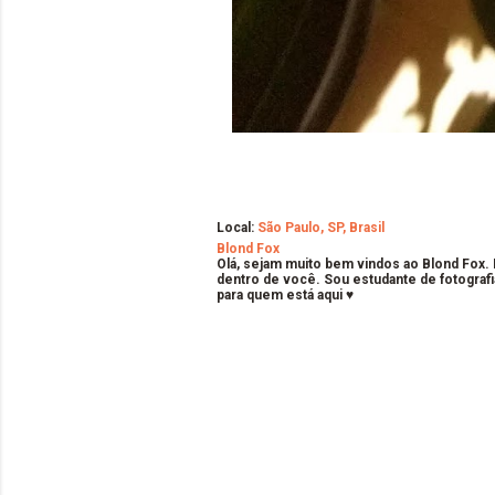
Local:
São Paulo, SP, Brasil
Blond Fox
Olá, sejam muito bem vindos ao Blond Fox.
dentro de você. Sou estudante de fotografi
para quem está aqui ♥
C
o
m
e
n
t