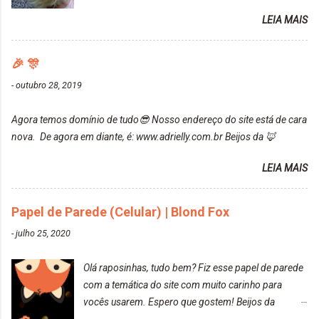
da Maxton Louro Rosé, coloração permanente. Vale
contar do cheirinho de uva maravilhosooooo.
LEIA MAIS
ressaltar que meu cabelo estava platinado. O tom
Mesmo lavando, o cheirinho ficou no cabelo. Não
ficou um rosa antigo, cobriu muito bem e não
tem muito do que falar sobre a tinta. Super
manchou. Cabelo antes da coloração Resultado ✨
🎉 🎊
recomendo!!! * Caixinha e bisnaguinha com a tinta:
Post completo com todas as informações:
-
outubro 28, 2019
https://www.adrielly.com.br/2020/03/embelleze-
maxton-1004-louro-rose.html Depois de três meses
Agora temos domínio de tudo😎 Nosso endereço do site está de cara
de inúmeras lavagens, meu cabelo teve um bom
nova. De agora em diante, é: www.adrielly.com.br Beijos da 🦊
desbotamento da cor, ele ficou um rosa bem suave,
amei mais ainda o resultado. Depois de três meses
LEIA MAIS
Resolvi pintar novamente com a mesma anuance,
mas antes fiz uma limpeza de cor com o
Papel de Parede (Celular) | Blond Fox
DekapColor. Adorei o resultado da limpeza. Ficou
um tom loiro Barbie. Acho que vou demorar um
-
julho 25, 2020
pouquinho para pintar novamente. Resultado com o
DekapColor "Minha mãe é lindaaaaa" Para quem
Olá raposinhas, tudo bem? Fiz esse papel de parede
não conhece, o DekapColor é um p...
com a temática do site com muito carinho para
vocês usarem. Espero que gostem! Beijos da