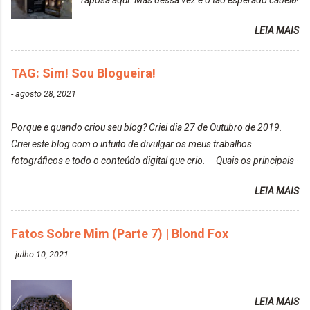
raposa aqui. Mas dessa vez é o tão esperado cabelo
particularmente não gosto de Tumblr e nem do We
rosa. Usei a tinta da Embelleze Maxton - 10.04
Heart It. Cite uma pessoa que você se inspira para
LEIA MAIS
Louro Rosé Se vocês não acompanharam a saga do
tirar suas fotos. Lorrayne Mavromatis. Adoro as
meu cabelo colorido, vou deixar aqui embaixo, o link
fotos delas. Você edita suas fotos ou prefere que
de todos que fiz para vocês verem: ✨ Alfaparf | Alta
TAG: Sim! Sou Blogueira!
elas fiquem no modo original? Sou do time foto
Moda é... Creative Crazy Colors Pink
modo original. Para uns, isso parece desleixo, mas
-
agosto 28, 2021
https://www.adrielly.com.br/2020/03/alfaparf-alta-
eu adoro mostrar para as pessoas a beleza natural
moda-ecreative-crazy.html ✨ Keraton Hard Colors |
de um determinado lugar ou de algo que estou
Porque e quando criou seu blog? Criei dia 27 de Outubro de 2019.
Turkiss Blue
fotografan...
Criei este blog com o intuito de divulgar os meus trabalhos
https://www.adrielly.com.br/2020/02/keraton-hard-
fotográficos e todo o conteúdo digital que crio. Quais os principais
colors-turkiss-blue.html ✨ Alpha Line | Máscara
assuntos do seu blog? Fotografia, beleza e viagens. Como tem sido a
Tonalizante Hidratante Pink
LEIA MAIS
vida de Blogueira? Tem sido um sonho. Minha família me apoia muito.
https://www.adrielly.com.br/2020/03/alpha-line-
Qual a parte chata da vida de Blogueira? Às vezes, a criatividade vai
mascara-tonalizante.html ✨ Keraton Hard Fix |
embora... O que tem de melhor em ser Blogueira? Ver o seu trabalho
Fatos Sobre Mim (Parte 7) | Blond Fox
Ozzy Lilac
sendo reconhecido. Aonde deseja chegar com o seu Blog? Muito
https://www.adrielly.com.br/2020/04/keraton-hard-
-
julho 10, 2021
além daquilo que imagino. Seu blog pra você é profissional ou passa-
fix-ozzy-lilac.html Como vocês podem ver, eu tentei
tempo? Vejo como sendo profissional. Me empenho muito fazendo
ter um cabelo rosa, mas a tonalidade nunca pegava
tudo para ele. Quais blogs acompanha, e quais indica? Eu acompanho
em meu cabelo, pois, sempre jogava tinta em cima
LEIA MAIS