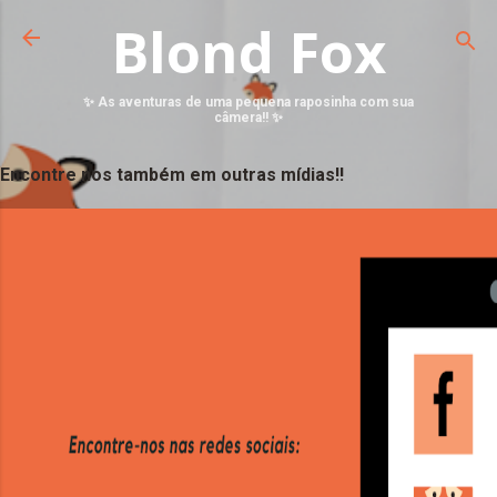
Blond Fox
✨ As aventuras de uma pequena raposinha com sua
câmera!! ✨
Encontre nos também em outras mídias!!