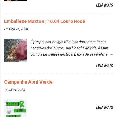
raposa..
LEIA MAIS
Embelleze Maxton | 10.04 Louro Rosé
-
março 24, 2020
É pra poucas, amiga! Não faça dos comentários
negativos dos outros, sua filosofia de vida. Assim
como a Embelleze destaca. É hora de se revelar e
reconquistar o poder sobre a sua vida. Loira mais
LEIA MAIS
vip Maxton liberdade para ser mais você Loiro Rosé
10.04. Após 30 minutos no cabelo, retirei o excesso
da tintura no banho e notei que os fios estavam
Campanha Abril Verde
ressecados (Já ensinamos aqui no site, uma
-
abril 01, 2023
receitinha muito boa para cabelos ressecados:
https://www.adrielly.com.br/2020/03/receitinha-
caseira-cronograma-capilar.html ). Foi difícil retirar o
LEIA MAIS
excesso. É uma tintura fácil de aplicar, o cheiro é