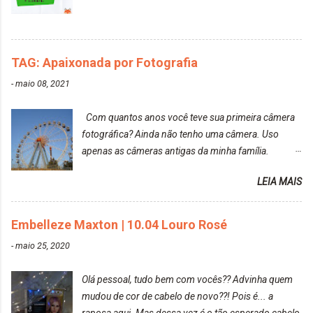
agradável. Cabelo antes da descoloração da raiz:
Cabelo depois da descoloração da raiz: Resultado
do cabelo: *INFORMAÇÕES RELEVANTES
PRESENTE NA CAIXINHA* EMBELLEZE MAXTON
TAG: Apaixonada por Fotografia
LIBERDADE PARA SER MAIS VOCÊ 10.04 LOURO
ROSÉ ESTE KIT CONTÉM: TINTURA CREME 50 G
-
maio 08, 2021
LOÇÃO REVELADORA MAXTON 20 VOL. 50 ML +
Par de luvas e um guia explicativo im...
Com quantos anos você teve sua primeira câmera
fotográfica? Ainda não tenho uma câmera. Uso
apenas as câmeras antigas da minha família.
Prefere fotografar ou ser fotografada? Antes, eu
LEIA MAIS
diria que gosto mais de fotografar, mas comecei a
gostar bastante de ser a minha modelo. Você tem
uma boa câmera para fotografar? Ainda não tenho
Embelleze Maxton | 10.04 Louro Rosé
uma super câmera profissional. Por enquanto, a
-
maio 25, 2020
câmera que eu uso e gosto muito é a Sony
CyberShot- DSCW350. Você fotografa e publica
Olá pessoal, tudo bem com vocês?? Advinha quem
suas fotos? Sim. Posto aqui e pelas minhas páginas.
mudou de cor de cabelo de novo??! Pois é... a
Tumblr, We heart it, ou instagram? Instagram. Eu