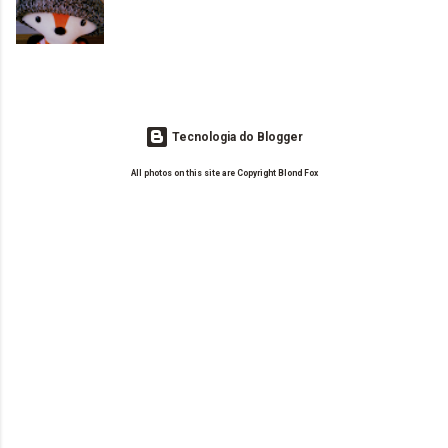
o Drilly Design e comecei a ler as postagens do antigo blog da Sweet
de tinta. O que result...
Carol "Magic Days". Tem sido fácil o convívio com seguidoras e
leitoras? Claro. Seu blog já esta como quer, ou ainda ...
Tecnologia do Blogger
All photos on this site are Copyright Blond Fox