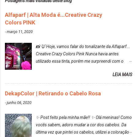
Postagens mais visitadas deste blog
Alfaparf | Alta Moda é...Creative Crazy
Colors PINK
-
março 11, 2020
📸 🦊 Hoje, vamos falar do tonalizante da Alfaparf...
Creative Crazy Colors Pink Nunca havia antes
utilizado essa tinta, porém me surpreendi com o
resultado. Antes de usar, meu cabelo estava azul
LEIA MAIS
turquesa (meio desbotado), e após a utilização meu
cabelo ficou roxo com mechinhas azul, rosa e meio
cinza... FICOU LINDOOOOO!!! Cabelo antes: Cabelo
DekapColor | Retirando o Cabelo Rosa
depois: Bom, sobre a tinta, eu achei ela muito liquida,
-
junho 06, 2020
o que fez com que tudo a minha volta ficasse rosa.
Por ela ter um pigmento muito bom, tudo que caia
✨ Post feito pela minha mãe!! ✨ Olá meninas! Como
tinta ficava manchado. Meu banheiro inteiro ficou
vocês sabem, adoro mudar a cor dos cabelos. Da
rosa, minha mão, meu corpo todo, porém, ela tem
última vez que pintei os cabelos, utilizei a coloração
uma fixação muito boa (Deu para perceber kkk) Sem