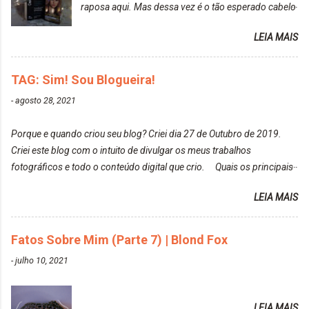
raposa aqui. Mas dessa vez é o tão esperado cabelo
particularmente não gosto de Tumblr e nem do We
rosa. Usei a tinta da Embelleze Maxton - 10.04
Heart It. Cite uma pessoa que você se inspira para
LEIA MAIS
Louro Rosé Se vocês não acompanharam a saga do
tirar suas fotos. Lorrayne Mavromatis. Adoro as
meu cabelo colorido, vou deixar aqui embaixo, o link
fotos delas. Você edita suas fotos ou prefere que
de todos que fiz para vocês verem: ✨ Alfaparf | Alta
TAG: Sim! Sou Blogueira!
elas fiquem no modo original? Sou do time foto
Moda é... Creative Crazy Colors Pink
modo original. Para uns, isso parece desleixo, mas
-
agosto 28, 2021
https://www.adrielly.com.br/2020/03/alfaparf-alta-
eu adoro mostrar para as pessoas a beleza natural
moda-ecreative-crazy.html ✨ Keraton Hard Colors |
de um determinado lugar ou de algo que estou
Porque e quando criou seu blog? Criei dia 27 de Outubro de 2019.
Turkiss Blue
fotografan...
Criei este blog com o intuito de divulgar os meus trabalhos
https://www.adrielly.com.br/2020/02/keraton-hard-
fotográficos e todo o conteúdo digital que crio. Quais os principais
colors-turkiss-blue.html ✨ Alpha Line | Máscara
assuntos do seu blog? Fotografia, beleza e viagens. Como tem sido a
Tonalizante Hidratante Pink
LEIA MAIS
vida de Blogueira? Tem sido um sonho. Minha família me apoia muito.
https://www.adrielly.com.br/2020/03/alpha-line-
Qual a parte chata da vida de Blogueira? Às vezes, a criatividade vai
mascara-tonalizante.html ✨ Keraton Hard Fix |
embora... O que tem de melhor em ser Blogueira? Ver o seu trabalho
Fatos Sobre Mim (Parte 7) | Blond Fox
Ozzy Lilac
sendo reconhecido. Aonde deseja chegar com o seu Blog? Muito
https://www.adrielly.com.br/2020/04/keraton-hard-
-
julho 10, 2021
além daquilo que imagino. Seu blog pra você é profissional ou passa-
fix-ozzy-lilac.html Como vocês podem ver, eu tentei
tempo? Vejo como sendo profissional. Me empenho muito fazendo
ter um cabelo rosa, mas a tonalidade nunca pegava
tudo para ele. Quais blogs acompanha, e quais indica? Eu acompanho
em meu cabelo, pois, sempre jogava tinta em cima
LEIA MAIS