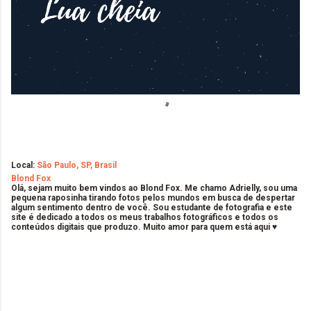
Local:
São Paulo, SP, Brasil
Blond Fox
Olá, sejam muito bem vindos ao Blond Fox. Me chamo Adrielly, sou uma
pequena raposinha tirando fotos pelos mundos em busca de despertar
algum sentimento dentro de você. Sou estudante de fotografia e este
site é dedicado a todos os meus trabalhos fotográficos e todos os
conteúdos digitais que produzo. Muito amor para quem está aqui ♥
C
o
m