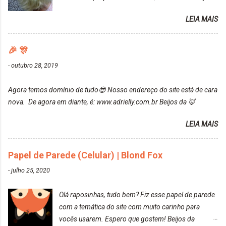
uma fixação muito boa (Deu para perceber kkk) Sem
da Maxton Louro Rosé, coloração permanente. Vale
contar do cheirinho de uva maravilhosooooo.
LEIA MAIS
ressaltar que meu cabelo estava platinado. O tom
Mesmo lavando, o cheirinho ficou no cabelo. Não
ficou um rosa antigo, cobriu muito bem e não
tem muito do que falar sobre a tinta. Super
manchou. Cabelo antes da coloração Resultado ✨
🎉 🎊
recomendo!!! * Caixinha e bisnaguinha com a tinta:
Post completo com todas as informações:
-
outubro 28, 2019
https://www.adrielly.com.br/2020/03/embelleze-
maxton-1004-louro-rose.html Depois de três meses
Agora temos domínio de tudo😎 Nosso endereço do site está de cara
de inúmeras lavagens, meu cabelo teve um bom
nova. De agora em diante, é: www.adrielly.com.br Beijos da 🦊
desbotamento da cor, ele ficou um rosa bem suave,
amei mais ainda o resultado. Depois de três meses
LEIA MAIS
Resolvi pintar novamente com a mesma anuance,
mas antes fiz uma limpeza de cor com o
Papel de Parede (Celular) | Blond Fox
DekapColor. Adorei o resultado da limpeza. Ficou
um tom loiro Barbie. Acho que vou demorar um
-
julho 25, 2020
pouquinho para pintar novamente. Resultado com o
DekapColor "Minha mãe é lindaaaaa" Para quem
Olá raposinhas, tudo bem? Fiz esse papel de parede
não conhece, o DekapColor é um p...
com a temática do site com muito carinho para
vocês usarem. Espero que gostem! Beijos da