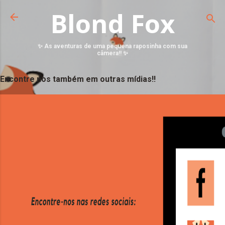
Blond Fox
✨ As aventuras de uma pequena raposinha com sua
câmera!! ✨
Encontre nos também em outras mídias!!