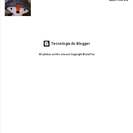
o Drilly Design e comecei a ler as postagens do antigo blog da Sweet
de tinta. O que result...
Carol "Magic Days". Tem sido fácil o convívio com seguidoras e
leitoras? Claro. Seu blog já esta como quer, ou ainda ...
Tecnologia do Blogger
All photos on this site are Copyright Blond Fox