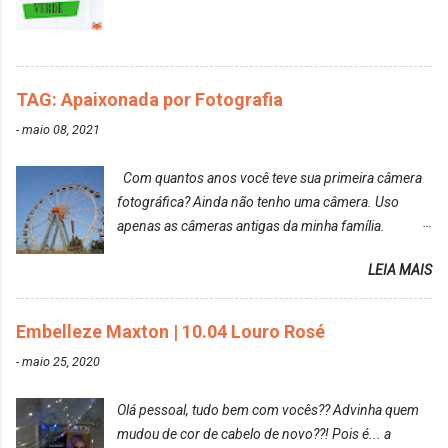
agradável. Cabelo antes da descoloração da raiz:
Cabelo depois da descoloração da raiz: Resultado
do cabelo: *INFORMAÇÕES RELEVANTES
PRESENTE NA CAIXINHA* EMBELLEZE MAXTON
TAG: Apaixonada por Fotografia
LIBERDADE PARA SER MAIS VOCÊ 10.04 LOURO
ROSÉ ESTE KIT CONTÉM: TINTURA CREME 50 G
-
maio 08, 2021
LOÇÃO REVELADORA MAXTON 20 VOL. 50 ML +
Par de luvas e um guia explicativo im...
Com quantos anos você teve sua primeira câmera
fotográfica? Ainda não tenho uma câmera. Uso
apenas as câmeras antigas da minha família.
Prefere fotografar ou ser fotografada? Antes, eu
LEIA MAIS
diria que gosto mais de fotografar, mas comecei a
gostar bastante de ser a minha modelo. Você tem
uma boa câmera para fotografar? Ainda não tenho
Embelleze Maxton | 10.04 Louro Rosé
uma super câmera profissional. Por enquanto, a
-
maio 25, 2020
câmera que eu uso e gosto muito é a Sony
CyberShot- DSCW350. Você fotografa e publica
Olá pessoal, tudo bem com vocês?? Advinha quem
suas fotos? Sim. Posto aqui e pelas minhas páginas.
mudou de cor de cabelo de novo??! Pois é... a
Tumblr, We heart it, ou instagram? Instagram. Eu