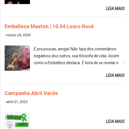
raposa..
LEIA MAIS
Embelleze Maxton | 10.04 Louro Rosé
-
março 24, 2020
É pra poucas, amiga! Não faça dos comentários
negativos dos outros, sua filosofia de vida. Assim
como a Embelleze destaca. É hora de se revelar e
reconquistar o poder sobre a sua vida. Loira mais
LEIA MAIS
vip Maxton liberdade para ser mais você Loiro Rosé
10.04. Após 30 minutos no cabelo, retirei o excesso
da tintura no banho e notei que os fios estavam
Campanha Abril Verde
ressecados (Já ensinamos aqui no site, uma
-
abril 01, 2023
receitinha muito boa para cabelos ressecados:
https://www.adrielly.com.br/2020/03/receitinha-
caseira-cronograma-capilar.html ). Foi difícil retirar o
LEIA MAIS
excesso. É uma tintura fácil de aplicar, o cheiro é