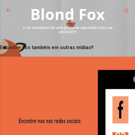
Blond Fox
✨ As aventuras de uma pequena raposinha com sua
câmera!! ✨
Encontre nos também em outras mídias!!