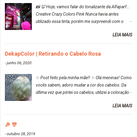
📸 🦊 Hoje, vamos falar do tonalizante da Alfaparf...
Creative Crazy Colors Pink Nunca havia antes
utilizado essa tinta, porém me surpreendi com o
resultado. Antes de usar, meu cabelo estava azul
LEIA MAIS
turquesa (meio desbotado), e após a utilização meu
cabelo ficou roxo com mechinhas azul, rosa e meio
cinza... FICOU LINDOOOOO!!! Cabelo antes: Cabelo
DekapColor | Retirando o Cabelo Rosa
depois: Bom, sobre a tinta, eu achei ela muito liquida,
-
junho 06, 2020
o que fez com que tudo a minha volta ficasse rosa.
Por ela ter um pigmento muito bom, tudo que caia
✨ Post feito pela minha mãe!! ✨ Olá meninas! Como
tinta ficava manchado. Meu banheiro inteiro ficou
vocês sabem, adoro mudar a cor dos cabelos. Da
rosa, minha mão, meu corpo todo, porém, ela tem
última vez que pintei os cabelos, utilizei a coloração
uma fixação muito boa (Deu para perceber kkk) Sem
da Maxton Louro Rosé, coloração permanente. Vale
contar do cheirinho de uva maravilhosooooo.
LEIA MAIS
ressaltar que meu cabelo estava platinado. O tom
Mesmo lavando, o cheirinho ficou no cabelo. Não
ficou um rosa antigo, cobriu muito bem e não
tem muito do que falar sobre a tinta. Super
manchou. Cabelo antes da coloração Resultado ✨
🎉 🎊
recomendo!!! * Caixinha e bisnaguinha com a tinta:
Post completo com todas as informações:
-
outubro 28, 2019
https://www.adrielly.com.br/2020/03/embelleze-