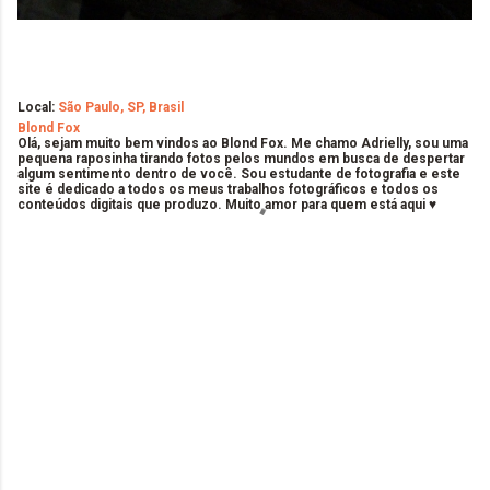
Local:
São Paulo, SP, Brasil
Blond Fox
Olá, sejam muito bem vindos ao Blond Fox. Me chamo Adrielly, sou uma
pequena raposinha tirando fotos pelos mundos em busca de despertar
algum sentimento dentro de você. Sou estudante de fotografia e este
site é dedicado a todos os meus trabalhos fotográficos e todos os
conteúdos digitais que produzo. Muito amor para quem está aqui ♥
C
o
m
e
n
t
á
r