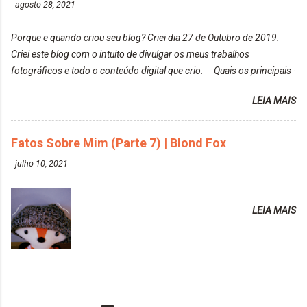
-
agosto 28, 2021
https://www.adrielly.com.br/2020/03/alfaparf-alta-
eu adoro mostrar para as pessoas a beleza natural
moda-ecreative-crazy.html ✨ Keraton Hard Colors |
de um determinado lugar ou de algo que estou
Porque e quando criou seu blog? Criei dia 27 de Outubro de 2019.
Turkiss Blue
fotografan...
Criei este blog com o intuito de divulgar os meus trabalhos
https://www.adrielly.com.br/2020/02/keraton-hard-
fotográficos e todo o conteúdo digital que crio. Quais os principais
colors-turkiss-blue.html ✨ Alpha Line | Máscara
assuntos do seu blog? Fotografia, beleza e viagens. Como tem sido a
Tonalizante Hidratante Pink
LEIA MAIS
vida de Blogueira? Tem sido um sonho. Minha família me apoia muito.
https://www.adrielly.com.br/2020/03/alpha-line-
Qual a parte chata da vida de Blogueira? Às vezes, a criatividade vai
mascara-tonalizante.html ✨ Keraton Hard Fix |
embora... O que tem de melhor em ser Blogueira? Ver o seu trabalho
Fatos Sobre Mim (Parte 7) | Blond Fox
Ozzy Lilac
sendo reconhecido. Aonde deseja chegar com o seu Blog? Muito
https://www.adrielly.com.br/2020/04/keraton-hard-
-
julho 10, 2021
além daquilo que imagino. Seu blog pra você é profissional ou passa-
fix-ozzy-lilac.html Como vocês podem ver, eu tentei
tempo? Vejo como sendo profissional. Me empenho muito fazendo
ter um cabelo rosa, mas a tonalidade nunca pegava
tudo para ele. Quais blogs acompanha, e quais indica? Eu acompanho
em meu cabelo, pois, sempre jogava tinta em cima
LEIA MAIS
o Drilly Design e comecei a ler as postagens do antigo blog da Sweet
de tinta. O que result...
Carol "Magic Days". Tem sido fácil o convívio com seguidoras e
leitoras? Claro. Seu blog já esta como quer, ou ainda ...