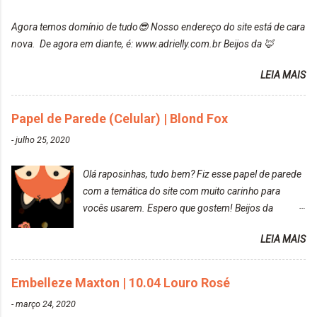
maxton-1004-louro-rose.html Depois de três meses
Agora temos domínio de tudo😎 Nosso endereço do site está de cara
de inúmeras lavagens, meu cabelo teve um bom
nova. De agora em diante, é: www.adrielly.com.br Beijos da 🦊
desbotamento da cor, ele ficou um rosa bem suave,
amei mais ainda o resultado. Depois de três meses
LEIA MAIS
Resolvi pintar novamente com a mesma anuance,
mas antes fiz uma limpeza de cor com o
Papel de Parede (Celular) | Blond Fox
DekapColor. Adorei o resultado da limpeza. Ficou
um tom loiro Barbie. Acho que vou demorar um
-
julho 25, 2020
pouquinho para pintar novamente. Resultado com o
DekapColor "Minha mãe é lindaaaaa" Para quem
Olá raposinhas, tudo bem? Fiz esse papel de parede
não conhece, o DekapColor é um p...
com a temática do site com muito carinho para
vocês usarem. Espero que gostem! Beijos da
raposa..
LEIA MAIS
Embelleze Maxton | 10.04 Louro Rosé
-
março 24, 2020