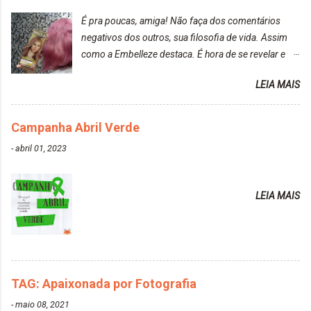
É pra poucas, amiga! Não faça dos comentários
negativos dos outros, sua filosofia de vida. Assim
como a Embelleze destaca. É hora de se revelar e
reconquistar o poder sobre a sua vida. Loira mais
LEIA MAIS
vip Maxton liberdade para ser mais você Loiro Rosé
10.04. Após 30 minutos no cabelo, retirei o excesso
da tintura no banho e notei que os fios estavam
Campanha Abril Verde
ressecados (Já ensinamos aqui no site, uma
-
abril 01, 2023
receitinha muito boa para cabelos ressecados:
https://www.adrielly.com.br/2020/03/receitinha-
caseira-cronograma-capilar.html ). Foi difícil retirar o
LEIA MAIS
excesso. É uma tintura fácil de aplicar, o cheiro é
agradável. Cabelo antes da descoloração da raiz:
Cabelo depois da descoloração da raiz: Resultado
do cabelo: *INFORMAÇÕES RELEVANTES
PRESENTE NA CAIXINHA* EMBELLEZE MAXTON
TAG: Apaixonada por Fotografia
LIBERDADE PARA SER MAIS VOCÊ 10.04 LOURO
ROSÉ ESTE KIT CONTÉM: TINTURA CREME 50 G
-
maio 08, 2021