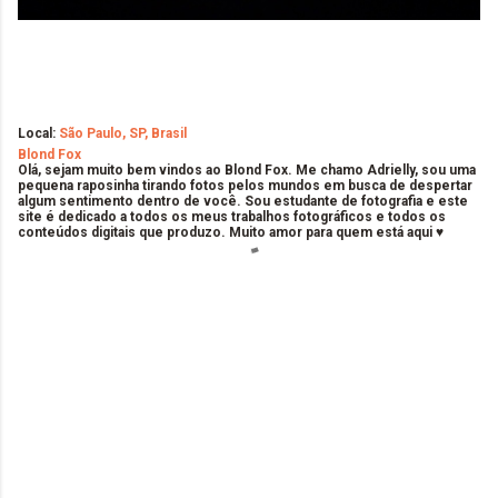
Local:
São Paulo, SP, Brasil
Blond Fox
Olá, sejam muito bem vindos ao Blond Fox. Me chamo Adrielly, sou uma
pequena raposinha tirando fotos pelos mundos em busca de despertar
algum sentimento dentro de você. Sou estudante de fotografia e este
site é dedicado a todos os meus trabalhos fotográficos e todos os
conteúdos digitais que produzo. Muito amor para quem está aqui ♥
C
o
m
e
n
t
á
r