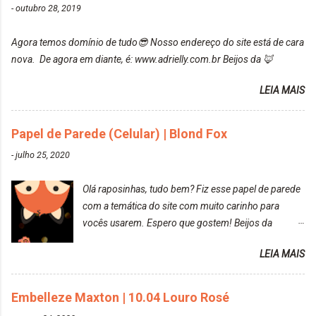
-
outubro 28, 2019
https://www.adrielly.com.br/2020/03/embelleze-
maxton-1004-louro-rose.html Depois de três meses
Agora temos domínio de tudo😎 Nosso endereço do site está de cara
de inúmeras lavagens, meu cabelo teve um bom
nova. De agora em diante, é: www.adrielly.com.br Beijos da 🦊
desbotamento da cor, ele ficou um rosa bem suave,
amei mais ainda o resultado. Depois de três meses
LEIA MAIS
Resolvi pintar novamente com a mesma anuance,
mas antes fiz uma limpeza de cor com o
Papel de Parede (Celular) | Blond Fox
DekapColor. Adorei o resultado da limpeza. Ficou
um tom loiro Barbie. Acho que vou demorar um
-
julho 25, 2020
pouquinho para pintar novamente. Resultado com o
DekapColor "Minha mãe é lindaaaaa" Para quem
Olá raposinhas, tudo bem? Fiz esse papel de parede
não conhece, o DekapColor é um p...
com a temática do site com muito carinho para
vocês usarem. Espero que gostem! Beijos da
raposa..
LEIA MAIS
Embelleze Maxton | 10.04 Louro Rosé