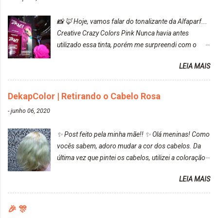
📸 🦊 Hoje, vamos falar do tonalizante da Alfaparf...
Creative Crazy Colors Pink Nunca havia antes
utilizado essa tinta, porém me surpreendi com o
resultado. Antes de usar, meu cabelo estava azul
LEIA MAIS
turquesa (meio desbotado), e após a utilização meu
cabelo ficou roxo com mechinhas azul, rosa e meio
cinza... FICOU LINDOOOOO!!! Cabelo antes: Cabelo
DekapColor | Retirando o Cabelo Rosa
depois: Bom, sobre a tinta, eu achei ela muito liquida,
-
junho 06, 2020
o que fez com que tudo a minha volta ficasse rosa.
Por ela ter um pigmento muito bom, tudo que caia
✨ Post feito pela minha mãe!! ✨ Olá meninas! Como
tinta ficava manchado. Meu banheiro inteiro ficou
vocês sabem, adoro mudar a cor dos cabelos. Da
rosa, minha mão, meu corpo todo, porém, ela tem
última vez que pintei os cabelos, utilizei a coloração
uma fixação muito boa (Deu para perceber kkk) Sem
da Maxton Louro Rosé, coloração permanente. Vale
contar do cheirinho de uva maravilhosooooo.
LEIA MAIS
ressaltar que meu cabelo estava platinado. O tom
Mesmo lavando, o cheirinho ficou no cabelo. Não
ficou um rosa antigo, cobriu muito bem e não
tem muito do que falar sobre a tinta. Super
manchou. Cabelo antes da coloração Resultado ✨
🎉 🎊
recomendo!!! * Caixinha e bisnaguinha com a tinta:
Post completo com todas as informações: