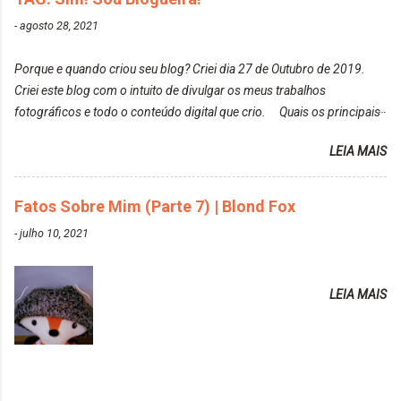
Moda é... Creative Crazy Colors Pink
modo original. Para uns, isso parece desleixo, mas
-
agosto 28, 2021
https://www.adrielly.com.br/2020/03/alfaparf-alta-
eu adoro mostrar para as pessoas a beleza natural
moda-ecreative-crazy.html ✨ Keraton Hard Colors |
de um determinado lugar ou de algo que estou
Porque e quando criou seu blog? Criei dia 27 de Outubro de 2019.
Turkiss Blue
fotografan...
Criei este blog com o intuito de divulgar os meus trabalhos
https://www.adrielly.com.br/2020/02/keraton-hard-
fotográficos e todo o conteúdo digital que crio. Quais os principais
colors-turkiss-blue.html ✨ Alpha Line | Máscara
assuntos do seu blog? Fotografia, beleza e viagens. Como tem sido a
Tonalizante Hidratante Pink
LEIA MAIS
vida de Blogueira? Tem sido um sonho. Minha família me apoia muito.
https://www.adrielly.com.br/2020/03/alpha-line-
Qual a parte chata da vida de Blogueira? Às vezes, a criatividade vai
mascara-tonalizante.html ✨ Keraton Hard Fix |
embora... O que tem de melhor em ser Blogueira? Ver o seu trabalho
Fatos Sobre Mim (Parte 7) | Blond Fox
Ozzy Lilac
sendo reconhecido. Aonde deseja chegar com o seu Blog? Muito
https://www.adrielly.com.br/2020/04/keraton-hard-
-
julho 10, 2021
além daquilo que imagino. Seu blog pra você é profissional ou passa-
fix-ozzy-lilac.html Como vocês podem ver, eu tentei
tempo? Vejo como sendo profissional. Me empenho muito fazendo
ter um cabelo rosa, mas a tonalidade nunca pegava
tudo para ele. Quais blogs acompanha, e quais indica? Eu acompanho
em meu cabelo, pois, sempre jogava tinta em cima
LEIA MAIS
o Drilly Design e comecei a ler as postagens do antigo blog da Sweet
de tinta. O que result...
Carol "Magic Days". Tem sido fácil o convívio com seguidoras e
leitoras? Claro. Seu blog já esta como quer, ou ainda ...