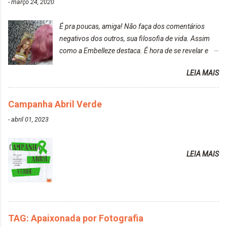
-
março 24, 2020
É pra poucas, amiga! Não faça dos comentários
negativos dos outros, sua filosofia de vida. Assim
como a Embelleze destaca. É hora de se revelar e
reconquistar o poder sobre a sua vida. Loira mais
LEIA MAIS
vip Maxton liberdade para ser mais você Loiro Rosé
10.04. Após 30 minutos no cabelo, retirei o excesso
da tintura no banho e notei que os fios estavam
Campanha Abril Verde
ressecados (Já ensinamos aqui no site, uma
-
abril 01, 2023
receitinha muito boa para cabelos ressecados:
https://www.adrielly.com.br/2020/03/receitinha-
caseira-cronograma-capilar.html ). Foi difícil retirar o
LEIA MAIS
excesso. É uma tintura fácil de aplicar, o cheiro é
agradável. Cabelo antes da descoloração da raiz:
Cabelo depois da descoloração da raiz: Resultado
do cabelo: *INFORMAÇÕES RELEVANTES
PRESENTE NA CAIXINHA* EMBELLEZE MAXTON
TAG: Apaixonada por Fotografia
LIBERDADE PARA SER MAIS VOCÊ 10.04 LOURO