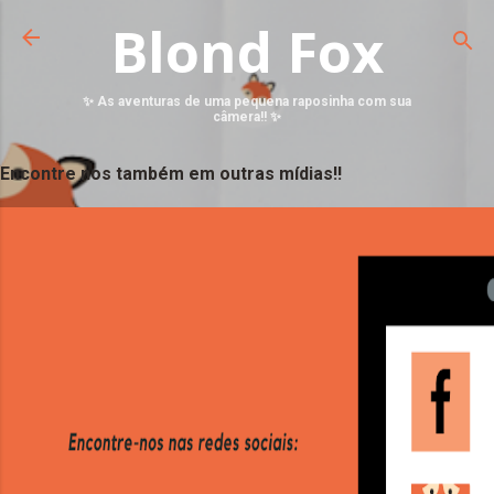
Blond Fox
✨ As aventuras de uma pequena raposinha com sua
câmera!! ✨
Encontre nos também em outras mídias!!