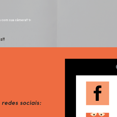
Pular para o conteúdo principal
a com sua câmera!! ✨
s!!