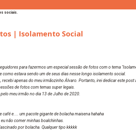
s sociais.
tos | Isolamento Social
guidores para fazermos um especial sessão de fotos com o tema "Isolame
 de como estava sendo um de seus dias nesse longo isolamento social.
 recebi apenas do meu irmãozinho Álvaro. Portanto, irei dedicar este post à
essões de fotos com temas super legais.
 pelo meu irmão no dia 13 de Julho de 2020.
 café e.... um pacote gigante de bolacha maisena hahaha
se eu não comer minhas boalchinhas.
ascinado por bolacha. Qualquer tipo kkkkk