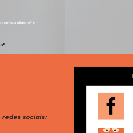
Pular para o conteúdo principal
a com sua câmera!! ✨
s!!