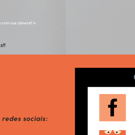
Pular para o conteúdo principal
a com sua câmera!! ✨
s!!