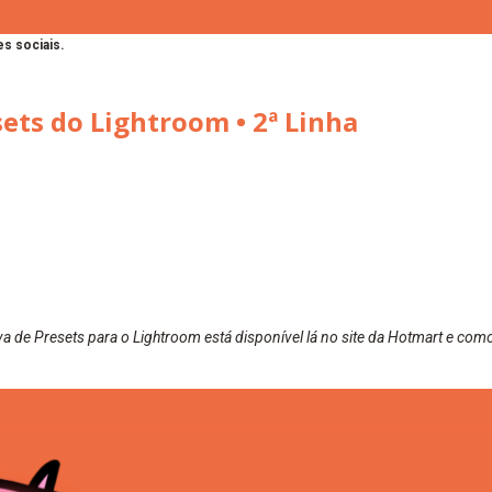
s sociais.
sets do Lightroom • 2ª Linha
va de
Presets
para o
Lightroom
está disponível lá no site da
Hotmart
e como 