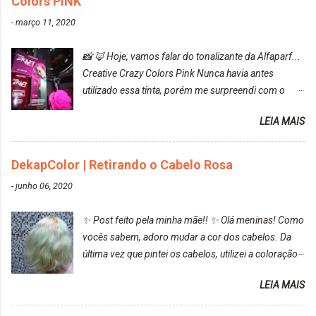
Colors PINK
-
março 11, 2020
📸 🦊 Hoje, vamos falar do tonalizante da Alfaparf...
Creative Crazy Colors Pink Nunca havia antes
utilizado essa tinta, porém me surpreendi com o
resultado. Antes de usar, meu cabelo estava azul
LEIA MAIS
turquesa (meio desbotado), e após a utilização meu
cabelo ficou roxo com mechinhas azul, rosa e meio
cinza... FICOU LINDOOOOO!!! Cabelo antes: Cabelo
DekapColor | Retirando o Cabelo Rosa
depois: Bom, sobre a tinta, eu achei ela muito liquida,
-
junho 06, 2020
o que fez com que tudo a minha volta ficasse rosa.
Por ela ter um pigmento muito bom, tudo que caia
✨ Post feito pela minha mãe!! ✨ Olá meninas! Como
tinta ficava manchado. Meu banheiro inteiro ficou
vocês sabem, adoro mudar a cor dos cabelos. Da
rosa, minha mão, meu corpo todo, porém, ela tem
última vez que pintei os cabelos, utilizei a coloração
uma fixação muito boa (Deu para perceber kkk) Sem
da Maxton Louro Rosé, coloração permanente. Vale
contar do cheirinho de uva maravilhosooooo.
LEIA MAIS
ressaltar que meu cabelo estava platinado. O tom
Mesmo lavando, o cheirinho ficou no cabelo. Não
ficou um rosa antigo, cobriu muito bem e não
tem muito do que falar sobre a tinta. Super