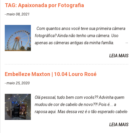
TAG: Apaixonada por Fotografia
-
maio 08, 2021
Com quantos anos você teve sua primeira câmera
fotográfica? Ainda não tenho uma câmera. Uso
apenas as câmeras antigas da minha família.
Prefere fotografar ou ser fotografada? Antes, eu
LEIA MAIS
diria que gosto mais de fotografar, mas comecei a
gostar bastante de ser a minha modelo. Você tem
uma boa câmera para fotografar? Ainda não tenho
Embelleze Maxton | 10.04 Louro Rosé
uma super câmera profissional. Por enquanto, a
-
maio 25, 2020
câmera que eu uso e gosto muito é a Sony
CyberShot- DSCW350. Você fotografa e publica
Olá pessoal, tudo bem com vocês?? Advinha quem
suas fotos? Sim. Posto aqui e pelas minhas páginas.
mudou de cor de cabelo de novo??! Pois é... a
Tumblr, We heart it, ou instagram? Instagram. Eu
raposa aqui. Mas dessa vez é o tão esperado cabelo
particularmente não gosto de Tumblr e nem do We
rosa. Usei a tinta da Embelleze Maxton - 10.04
Heart It. Cite uma pessoa que você se inspira para
LEIA MAIS
Louro Rosé Se vocês não acompanharam a saga do
tirar suas fotos. Lorrayne Mavromatis. Adoro as