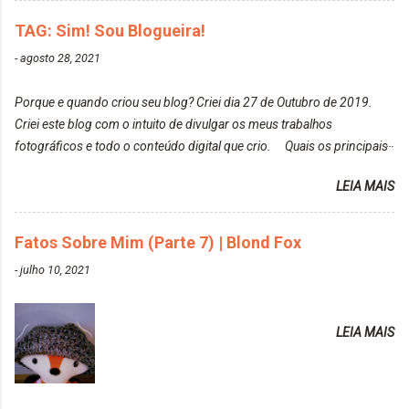
meu cabelo colorido, vou deixar aqui embaixo, o link
fotos delas. Você edita suas fotos ou prefere que
de todos que fiz para vocês verem: ✨ Alfaparf | Alta
TAG: Sim! Sou Blogueira!
elas fiquem no modo original? Sou do time foto
Moda é... Creative Crazy Colors Pink
modo original. Para uns, isso parece desleixo, mas
-
agosto 28, 2021
https://www.adrielly.com.br/2020/03/alfaparf-alta-
eu adoro mostrar para as pessoas a beleza natural
moda-ecreative-crazy.html ✨ Keraton Hard Colors |
de um determinado lugar ou de algo que estou
Porque e quando criou seu blog? Criei dia 27 de Outubro de 2019.
Turkiss Blue
fotografan...
Criei este blog com o intuito de divulgar os meus trabalhos
https://www.adrielly.com.br/2020/02/keraton-hard-
fotográficos e todo o conteúdo digital que crio. Quais os principais
colors-turkiss-blue.html ✨ Alpha Line | Máscara
assuntos do seu blog? Fotografia, beleza e viagens. Como tem sido a
Tonalizante Hidratante Pink
LEIA MAIS
vida de Blogueira? Tem sido um sonho. Minha família me apoia muito.
https://www.adrielly.com.br/2020/03/alpha-line-
Qual a parte chata da vida de Blogueira? Às vezes, a criatividade vai
mascara-tonalizante.html ✨ Keraton Hard Fix |
embora... O que tem de melhor em ser Blogueira? Ver o seu trabalho
Fatos Sobre Mim (Parte 7) | Blond Fox
Ozzy Lilac
sendo reconhecido. Aonde deseja chegar com o seu Blog? Muito
https://www.adrielly.com.br/2020/04/keraton-hard-
-
julho 10, 2021
além daquilo que imagino. Seu blog pra você é profissional ou passa-
fix-ozzy-lilac.html Como vocês podem ver, eu tentei
tempo? Vejo como sendo profissional. Me empenho muito fazendo
ter um cabelo rosa, mas a tonalidade nunca pegava
tudo para ele. Quais blogs acompanha, e quais indica? Eu acompanho
em meu cabelo, pois, sempre jogava tinta em cima
LEIA MAIS
o Drilly Design e comecei a ler as postagens do antigo blog da Sweet
de tinta. O que result...
Carol "Magic Days". Tem sido fácil o convívio com seguidoras e
leitoras? Claro. Seu blog já esta como quer, ou ainda ...