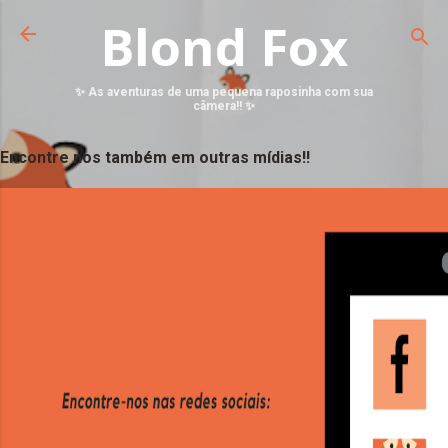
Blond Fox
✨ As aventuras de uma pequena raposinha com sua
câmera!! ✨
Encontre nos também em outras mídias!!