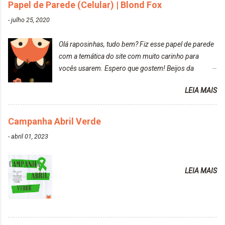
da tintura no banho e notei que os fios estavam
Papel de Parede (Celular) | Blond Fox
ressecados (Já ensinamos aqui no site, uma
-
julho 25, 2020
receitinha muito boa para cabelos ressecados:
https://www.adrielly.com.br/2020/03/receitinha-
Olá raposinhas, tudo bem? Fiz esse papel de parede
caseira-cronograma-capilar.html ). Foi difícil retirar o
com a temática do site com muito carinho para
excesso. É uma tintura fácil de aplicar, o cheiro é
vocês usarem. Espero que gostem! Beijos da
agradável. Cabelo antes da descoloração da raiz:
raposa..
Cabelo depois da descoloração da raiz: Resultado
LEIA MAIS
do cabelo: *INFORMAÇÕES RELEVANTES
PRESENTE NA CAIXINHA* EMBELLEZE MAXTON
Campanha Abril Verde
LIBERDADE PARA SER MAIS VOCÊ 10.04 LOURO
ROSÉ ESTE KIT CONTÉM: TINTURA CREME 50 G
-
abril 01, 2023
LOÇÃO REVELADORA MAXTON 20 VOL. 50 ML +
Par de luvas e um guia explicativo im...
LEIA MAIS