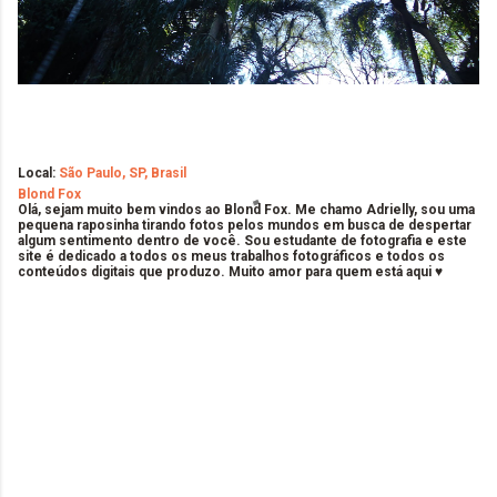
Local:
São Paulo, SP, Brasil
Blond Fox
Olá, sejam muito bem vindos ao Blond Fox. Me chamo Adrielly, sou uma
pequena raposinha tirando fotos pelos mundos em busca de despertar
algum sentimento dentro de você. Sou estudante de fotografia e este
site é dedicado a todos os meus trabalhos fotográficos e todos os
conteúdos digitais que produzo. Muito amor para quem está aqui ♥
C
o
m
e
n
t