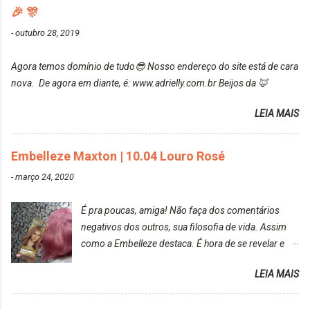
manchou. Cabelo antes da coloração Resultado ✨
🎉 🎊
recomendo!!! * Caixinha e bisnaguinha com a tinta:
Post completo com todas as informações:
-
outubro 28, 2019
https://www.adrielly.com.br/2020/03/embelleze-
maxton-1004-louro-rose.html Depois de três meses
Agora temos domínio de tudo😎 Nosso endereço do site está de cara
de inúmeras lavagens, meu cabelo teve um bom
nova. De agora em diante, é: www.adrielly.com.br Beijos da 🦊
desbotamento da cor, ele ficou um rosa bem suave,
amei mais ainda o resultado. Depois de três meses
LEIA MAIS
Resolvi pintar novamente com a mesma anuance,
mas antes fiz uma limpeza de cor com o
Embelleze Maxton | 10.04 Louro Rosé
DekapColor. Adorei o resultado da limpeza. Ficou
um tom loiro Barbie. Acho que vou demorar um
-
março 24, 2020
pouquinho para pintar novamente. Resultado com o
DekapColor "Minha mãe é lindaaaaa" Para quem
É pra poucas, amiga! Não faça dos comentários
não conhece, o DekapColor é um p...
negativos dos outros, sua filosofia de vida. Assim
como a Embelleze destaca. É hora de se revelar e
reconquistar o poder sobre a sua vida. Loira mais
LEIA MAIS
vip Maxton liberdade para ser mais você Loiro Rosé
10.04. Após 30 minutos no cabelo, retirei o excesso