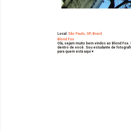
Local:
São Paulo, SP, Brasil
Blond Fox
Olá, sejam muito bem vindos ao Blond Fox.
dentro de você. Sou estudante de fotografi
para quem está aqui ♥
C
o
m
e
n
t
á
r
i