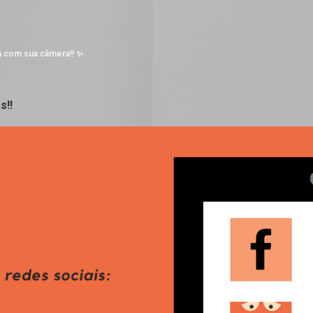
Pular para o conteúdo principal
a com sua câmera!! ✨
s!!