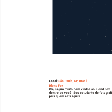
Local:
São Paulo, SP, Brasil
Blond Fox
Olá, sejam muito bem vindos ao Blond Fox.
dentro de você. Sou estudante de fotografi
para quem está aqui ♥
C