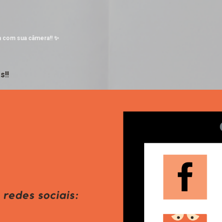
Pular para o conteúdo principal
a com sua câmera!! ✨
s!!