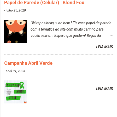
da tintura no banho e notei que os fios estavam
Papel de Parede (Celular) | Blond Fox
ressecados (Já ensinamos aqui no site, uma
-
julho 25, 2020
receitinha muito boa para cabelos ressecados:
https://www.adrielly.com.br/2020/03/receitinha-
Olá raposinhas, tudo bem? Fiz esse papel de parede
caseira-cronograma-capilar.html ). Foi difícil retirar o
com a temática do site com muito carinho para
excesso. É uma tintura fácil de aplicar, o cheiro é
vocês usarem. Espero que gostem! Beijos da
agradável. Cabelo antes da descoloração da raiz:
raposa..
Cabelo depois da descoloração da raiz: Resultado
LEIA MAIS
do cabelo: *INFORMAÇÕES RELEVANTES
PRESENTE NA CAIXINHA* EMBELLEZE MAXTON
Campanha Abril Verde
LIBERDADE PARA SER MAIS VOCÊ 10.04 LOURO
ROSÉ ESTE KIT CONTÉM: TINTURA CREME 50 G
-
abril 01, 2023
LOÇÃO REVELADORA MAXTON 20 VOL. 50 ML +
Par de luvas e um guia explicativo im...
LEIA MAIS