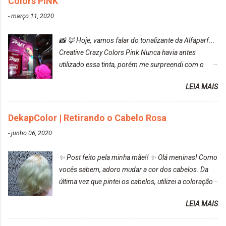
Colors PINK
-
março 11, 2020
📸 🦊 Hoje, vamos falar do tonalizante da Alfaparf...
Creative Crazy Colors Pink Nunca havia antes
utilizado essa tinta, porém me surpreendi com o
resultado. Antes de usar, meu cabelo estava azul
LEIA MAIS
turquesa (meio desbotado), e após a utilização meu
cabelo ficou roxo com mechinhas azul, rosa e meio
cinza... FICOU LINDOOOOO!!! Cabelo antes: Cabelo
DekapColor | Retirando o Cabelo Rosa
depois: Bom, sobre a tinta, eu achei ela muito liquida,
-
junho 06, 2020
o que fez com que tudo a minha volta ficasse rosa.
Por ela ter um pigmento muito bom, tudo que caia
✨ Post feito pela minha mãe!! ✨ Olá meninas! Como
tinta ficava manchado. Meu banheiro inteiro ficou
vocês sabem, adoro mudar a cor dos cabelos. Da
rosa, minha mão, meu corpo todo, porém, ela tem
última vez que pintei os cabelos, utilizei a coloração
uma fixação muito boa (Deu para perceber kkk) Sem
da Maxton Louro Rosé, coloração permanente. Vale
contar do cheirinho de uva maravilhosooooo.
LEIA MAIS
ressaltar que meu cabelo estava platinado. O tom
Mesmo lavando, o cheirinho ficou no cabelo. Não
ficou um rosa antigo, cobriu muito bem e não
tem muito do que falar sobre a tinta. Super