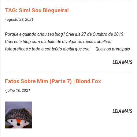
meu cabelo colorido, vou deixar aqui embaixo, o link
fotos delas. Você edita suas fotos ou prefere que
de todos que fiz para vocês verem: ✨ Alfaparf | Alta
TAG: Sim! Sou Blogueira!
elas fiquem no modo original? Sou do time foto
Moda é... Creative Crazy Colors Pink
modo original. Para uns, isso parece desleixo, mas
-
agosto 28, 2021
https://www.adrielly.com.br/2020/03/alfaparf-alta-
eu adoro mostrar para as pessoas a beleza natural
moda-ecreative-crazy.html ✨ Keraton Hard Colors |
de um determinado lugar ou de algo que estou
Porque e quando criou seu blog? Criei dia 27 de Outubro de 2019.
Turkiss Blue
fotografan...
Criei este blog com o intuito de divulgar os meus trabalhos
https://www.adrielly.com.br/2020/02/keraton-hard-
fotográficos e todo o conteúdo digital que crio. Quais os principais
colors-turkiss-blue.html ✨ Alpha Line | Máscara
assuntos do seu blog? Fotografia, beleza e viagens. Como tem sido a
Tonalizante Hidratante Pink
LEIA MAIS
vida de Blogueira? Tem sido um sonho. Minha família me apoia muito.
https://www.adrielly.com.br/2020/03/alpha-line-
Qual a parte chata da vida de Blogueira? Às vezes, a criatividade vai
mascara-tonalizante.html ✨ Keraton Hard Fix |
embora... O que tem de melhor em ser Blogueira? Ver o seu trabalho
Fatos Sobre Mim (Parte 7) | Blond Fox
Ozzy Lilac
sendo reconhecido. Aonde deseja chegar com o seu Blog? Muito
https://www.adrielly.com.br/2020/04/keraton-hard-
-
julho 10, 2021
além daquilo que imagino. Seu blog pra você é profissional ou passa-
fix-ozzy-lilac.html Como vocês podem ver, eu tentei
tempo? Vejo como sendo profissional. Me empenho muito fazendo
ter um cabelo rosa, mas a tonalidade nunca pegava
tudo para ele. Quais blogs acompanha, e quais indica? Eu acompanho
em meu cabelo, pois, sempre jogava tinta em cima
LEIA MAIS
o Drilly Design e comecei a ler as postagens do antigo blog da Sweet
de tinta. O que result...
Carol "Magic Days". Tem sido fácil o convívio com seguidoras e
leitoras? Claro. Seu blog já esta como quer, ou ainda ...