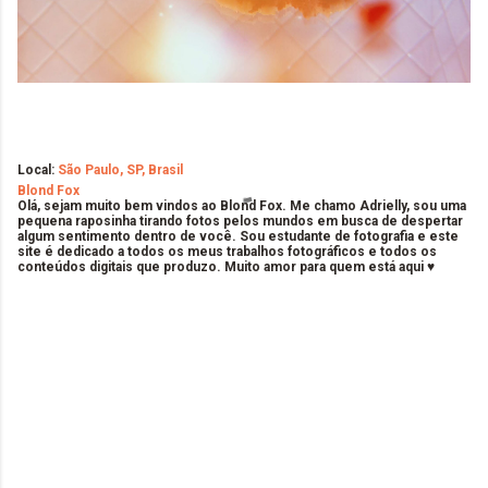
Local:
São Paulo, SP, Brasil
Blond Fox
Olá, sejam muito bem vindos ao Blond Fox. Me chamo Adrielly, sou uma
pequena raposinha tirando fotos pelos mundos em busca de despertar
algum sentimento dentro de você. Sou estudante de fotografia e este
site é dedicado a todos os meus trabalhos fotográficos e todos os
conteúdos digitais que produzo. Muito amor para quem está aqui ♥
C
o
m
e
n
t