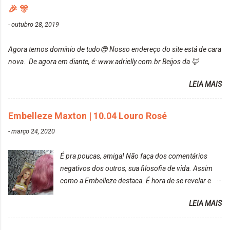
manchou. Cabelo antes da coloração Resultado ✨
🎉 🎊
recomendo!!! * Caixinha e bisnaguinha com a tinta:
Post completo com todas as informações:
-
outubro 28, 2019
https://www.adrielly.com.br/2020/03/embelleze-
maxton-1004-louro-rose.html Depois de três meses
Agora temos domínio de tudo😎 Nosso endereço do site está de cara
de inúmeras lavagens, meu cabelo teve um bom
nova. De agora em diante, é: www.adrielly.com.br Beijos da 🦊
desbotamento da cor, ele ficou um rosa bem suave,
amei mais ainda o resultado. Depois de três meses
LEIA MAIS
Resolvi pintar novamente com a mesma anuance,
mas antes fiz uma limpeza de cor com o
Embelleze Maxton | 10.04 Louro Rosé
DekapColor. Adorei o resultado da limpeza. Ficou
um tom loiro Barbie. Acho que vou demorar um
-
março 24, 2020
pouquinho para pintar novamente. Resultado com o
DekapColor "Minha mãe é lindaaaaa" Para quem
É pra poucas, amiga! Não faça dos comentários
não conhece, o DekapColor é um p...
negativos dos outros, sua filosofia de vida. Assim
como a Embelleze destaca. É hora de se revelar e
reconquistar o poder sobre a sua vida. Loira mais
LEIA MAIS
vip Maxton liberdade para ser mais você Loiro Rosé
10.04. Após 30 minutos no cabelo, retirei o excesso