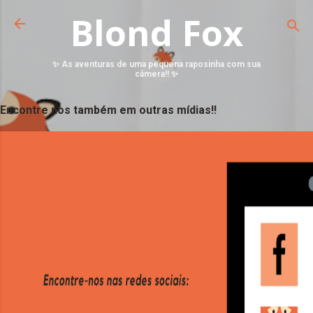
Blond Fox
✨ As aventuras de uma pequena raposinha com sua
câmera!! ✨
Encontre nos também em outras mídias!!