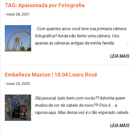
TAG: Apaixonada por Fotografia
-
maio 08, 2021
Com quantos anos você teve sua primeira câmera
fotográfica? Ainda não tenho uma câmera. Uso
apenas as câmeras antigas da minha família.
Prefere fotografar ou ser fotografada? Antes, eu
LEIA MAIS
diria que gosto mais de fotografar, mas comecei a
gostar bastante de ser a minha modelo. Você tem
uma boa câmera para fotografar? Ainda não tenho
Embelleze Maxton | 10.04 Louro Rosé
uma super câmera profissional. Por enquanto, a
-
maio 25, 2020
câmera que eu uso e gosto muito é a Sony
CyberShot- DSCW350. Você fotografa e publica
Olá pessoal, tudo bem com vocês?? Advinha quem
suas fotos? Sim. Posto aqui e pelas minhas páginas.
mudou de cor de cabelo de novo??! Pois é... a
Tumblr, We heart it, ou instagram? Instagram. Eu
raposa aqui. Mas dessa vez é o tão esperado cabelo
particularmente não gosto de Tumblr e nem do We
rosa. Usei a tinta da Embelleze Maxton - 10.04
Heart It. Cite uma pessoa que você se inspira para
LEIA MAIS
Louro Rosé Se vocês não acompanharam a saga do
tirar suas fotos. Lorrayne Mavromatis. Adoro as