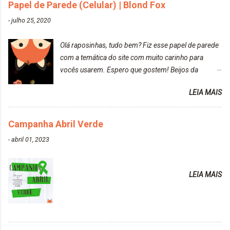
da tintura no banho e notei que os fios estavam
Papel de Parede (Celular) | Blond Fox
ressecados (Já ensinamos aqui no site, uma
-
julho 25, 2020
receitinha muito boa para cabelos ressecados:
https://www.adrielly.com.br/2020/03/receitinha-
Olá raposinhas, tudo bem? Fiz esse papel de parede
caseira-cronograma-capilar.html ). Foi difícil retirar o
com a temática do site com muito carinho para
excesso. É uma tintura fácil de aplicar, o cheiro é
vocês usarem. Espero que gostem! Beijos da
agradável. Cabelo antes da descoloração da raiz:
raposa..
Cabelo depois da descoloração da raiz: Resultado
LEIA MAIS
do cabelo: *INFORMAÇÕES RELEVANTES
PRESENTE NA CAIXINHA* EMBELLEZE MAXTON
Campanha Abril Verde
LIBERDADE PARA SER MAIS VOCÊ 10.04 LOURO
ROSÉ ESTE KIT CONTÉM: TINTURA CREME 50 G
-
abril 01, 2023
LOÇÃO REVELADORA MAXTON 20 VOL. 50 ML +
Par de luvas e um guia explicativo im...
LEIA MAIS