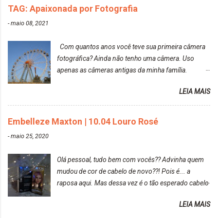
TAG: Apaixonada por Fotografia
-
maio 08, 2021
Com quantos anos você teve sua primeira câmera
fotográfica? Ainda não tenho uma câmera. Uso
apenas as câmeras antigas da minha família.
Prefere fotografar ou ser fotografada? Antes, eu
LEIA MAIS
diria que gosto mais de fotografar, mas comecei a
gostar bastante de ser a minha modelo. Você tem
uma boa câmera para fotografar? Ainda não tenho
Embelleze Maxton | 10.04 Louro Rosé
uma super câmera profissional. Por enquanto, a
-
maio 25, 2020
câmera que eu uso e gosto muito é a Sony
CyberShot- DSCW350. Você fotografa e publica
Olá pessoal, tudo bem com vocês?? Advinha quem
suas fotos? Sim. Posto aqui e pelas minhas páginas.
mudou de cor de cabelo de novo??! Pois é... a
Tumblr, We heart it, ou instagram? Instagram. Eu
raposa aqui. Mas dessa vez é o tão esperado cabelo
particularmente não gosto de Tumblr e nem do We
rosa. Usei a tinta da Embelleze Maxton - 10.04
Heart It. Cite uma pessoa que você se inspira para
LEIA MAIS
Louro Rosé Se vocês não acompanharam a saga do
tirar suas fotos. Lorrayne Mavromatis. Adoro as