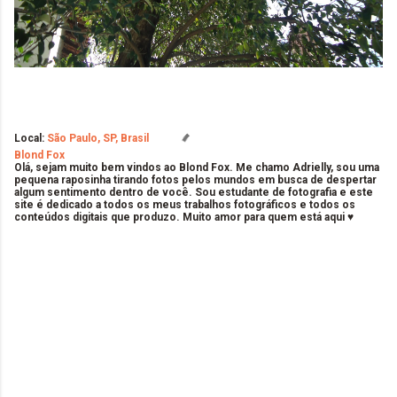
Local:
São Paulo, SP, Brasil
Blond Fox
Olá, sejam muito bem vindos ao Blond Fox. Me chamo Adrielly, sou uma
pequena raposinha tirando fotos pelos mundos em busca de despertar
algum sentimento dentro de você. Sou estudante de fotografia e este
site é dedicado a todos os meus trabalhos fotográficos e todos os
conteúdos digitais que produzo. Muito amor para quem está aqui ♥
C
o
m
e
n
t