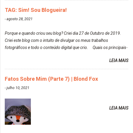
meu cabelo colorido, vou deixar aqui embaixo, o link
fotos delas. Você edita suas fotos ou prefere que
de todos que fiz para vocês verem: ✨ Alfaparf | Alta
TAG: Sim! Sou Blogueira!
elas fiquem no modo original? Sou do time foto
Moda é... Creative Crazy Colors Pink
modo original. Para uns, isso parece desleixo, mas
-
agosto 28, 2021
https://www.adrielly.com.br/2020/03/alfaparf-alta-
eu adoro mostrar para as pessoas a beleza natural
moda-ecreative-crazy.html ✨ Keraton Hard Colors |
de um determinado lugar ou de algo que estou
Porque e quando criou seu blog? Criei dia 27 de Outubro de 2019.
Turkiss Blue
fotografan...
Criei este blog com o intuito de divulgar os meus trabalhos
https://www.adrielly.com.br/2020/02/keraton-hard-
fotográficos e todo o conteúdo digital que crio. Quais os principais
colors-turkiss-blue.html ✨ Alpha Line | Máscara
assuntos do seu blog? Fotografia, beleza e viagens. Como tem sido a
Tonalizante Hidratante Pink
LEIA MAIS
vida de Blogueira? Tem sido um sonho. Minha família me apoia muito.
https://www.adrielly.com.br/2020/03/alpha-line-
Qual a parte chata da vida de Blogueira? Às vezes, a criatividade vai
mascara-tonalizante.html ✨ Keraton Hard Fix |
embora... O que tem de melhor em ser Blogueira? Ver o seu trabalho
Fatos Sobre Mim (Parte 7) | Blond Fox
Ozzy Lilac
sendo reconhecido. Aonde deseja chegar com o seu Blog? Muito
https://www.adrielly.com.br/2020/04/keraton-hard-
-
julho 10, 2021
além daquilo que imagino. Seu blog pra você é profissional ou passa-
fix-ozzy-lilac.html Como vocês podem ver, eu tentei
tempo? Vejo como sendo profissional. Me empenho muito fazendo
ter um cabelo rosa, mas a tonalidade nunca pegava
tudo para ele. Quais blogs acompanha, e quais indica? Eu acompanho
em meu cabelo, pois, sempre jogava tinta em cima
LEIA MAIS
o Drilly Design e comecei a ler as postagens do antigo blog da Sweet
de tinta. O que result...
Carol "Magic Days". Tem sido fácil o convívio com seguidoras e
leitoras? Claro. Seu blog já esta como quer, ou ainda ...