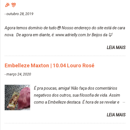
manchou. Cabelo antes da coloração Resultado ✨
🎉 🎊
recomendo!!! * Caixinha e bisnaguinha com a tinta:
Post completo com todas as informações:
-
outubro 28, 2019
https://www.adrielly.com.br/2020/03/embelleze-
maxton-1004-louro-rose.html Depois de três meses
Agora temos domínio de tudo😎 Nosso endereço do site está de cara
de inúmeras lavagens, meu cabelo teve um bom
nova. De agora em diante, é: www.adrielly.com.br Beijos da 🦊
desbotamento da cor, ele ficou um rosa bem suave,
amei mais ainda o resultado. Depois de três meses
LEIA MAIS
Resolvi pintar novamente com a mesma anuance,
mas antes fiz uma limpeza de cor com o
Embelleze Maxton | 10.04 Louro Rosé
DekapColor. Adorei o resultado da limpeza. Ficou
um tom loiro Barbie. Acho que vou demorar um
-
março 24, 2020
pouquinho para pintar novamente. Resultado com o
DekapColor "Minha mãe é lindaaaaa" Para quem
É pra poucas, amiga! Não faça dos comentários
não conhece, o DekapColor é um p...
negativos dos outros, sua filosofia de vida. Assim
como a Embelleze destaca. É hora de se revelar e
reconquistar o poder sobre a sua vida. Loira mais
LEIA MAIS
vip Maxton liberdade para ser mais você Loiro Rosé
10.04. Após 30 minutos no cabelo, retirei o excesso