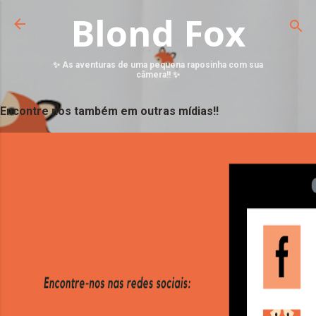
Blond Fox
✨ As aventuras de uma pequena raposinha com sua
câmera!! ✨
Encontre nos também em outras mídias!!