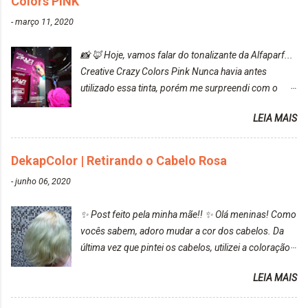
Colors PINK
-
março 11, 2020
📸 🦊 Hoje, vamos falar do tonalizante da Alfaparf...
Creative Crazy Colors Pink Nunca havia antes
utilizado essa tinta, porém me surpreendi com o
resultado. Antes de usar, meu cabelo estava azul
LEIA MAIS
turquesa (meio desbotado), e após a utilização meu
cabelo ficou roxo com mechinhas azul, rosa e meio
cinza... FICOU LINDOOOOO!!! Cabelo antes: Cabelo
DekapColor | Retirando o Cabelo Rosa
depois: Bom, sobre a tinta, eu achei ela muito liquida,
-
junho 06, 2020
o que fez com que tudo a minha volta ficasse rosa.
Por ela ter um pigmento muito bom, tudo que caia
✨ Post feito pela minha mãe!! ✨ Olá meninas! Como
tinta ficava manchado. Meu banheiro inteiro ficou
vocês sabem, adoro mudar a cor dos cabelos. Da
rosa, minha mão, meu corpo todo, porém, ela tem
última vez que pintei os cabelos, utilizei a coloração
uma fixação muito boa (Deu para perceber kkk) Sem
da Maxton Louro Rosé, coloração permanente. Vale
contar do cheirinho de uva maravilhosooooo.
LEIA MAIS
ressaltar que meu cabelo estava platinado. O tom
Mesmo lavando, o cheirinho ficou no cabelo. Não
ficou um rosa antigo, cobriu muito bem e não
tem muito do que falar sobre a tinta. Super