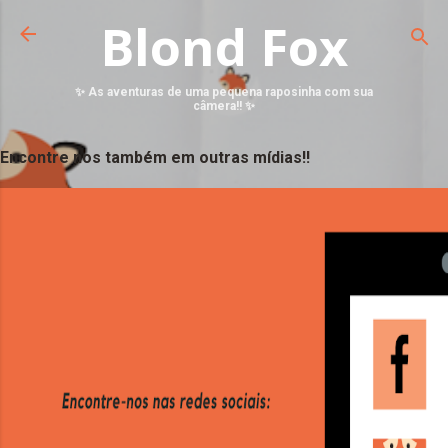
Blond Fox
✨ As aventuras de uma pequena raposinha com sua
câmera!! ✨
Encontre nos também em outras mídias!!