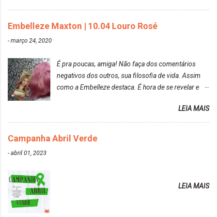
Embelleze Maxton | 10.04 Louro Rosé
-
março 24, 2020
É pra poucas, amiga! Não faça dos comentários
negativos dos outros, sua filosofia de vida. Assim
como a Embelleze destaca. É hora de se revelar e
reconquistar o poder sobre a sua vida. Loira mais
LEIA MAIS
vip Maxton liberdade para ser mais você Loiro Rosé
10.04. Após 30 minutos no cabelo, retirei o excesso
da tintura no banho e notei que os fios estavam
Campanha Abril Verde
ressecados (Já ensinamos aqui no site, uma
-
abril 01, 2023
receitinha muito boa para cabelos ressecados:
https://www.adrielly.com.br/2020/03/receitinha-
caseira-cronograma-capilar.html ). Foi difícil retirar o
LEIA MAIS
excesso. É uma tintura fácil de aplicar, o cheiro é
agradável. Cabelo antes da descoloração da raiz:
Cabelo depois da descoloração da raiz: Resultado