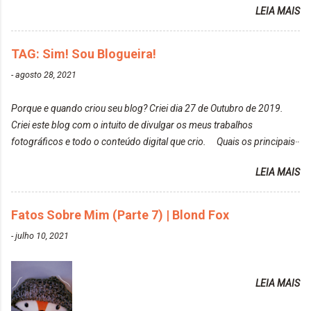
Heart It. Cite uma pessoa que você se inspira para
LEIA MAIS
Louro Rosé Se vocês não acompanharam a saga do
tirar suas fotos. Lorrayne Mavromatis. Adoro as
meu cabelo colorido, vou deixar aqui embaixo, o link
fotos delas. Você edita suas fotos ou prefere que
de todos que fiz para vocês verem: ✨ Alfaparf | Alta
TAG: Sim! Sou Blogueira!
elas fiquem no modo original? Sou do time foto
Moda é... Creative Crazy Colors Pink
modo original. Para uns, isso parece desleixo, mas
-
agosto 28, 2021
https://www.adrielly.com.br/2020/03/alfaparf-alta-
eu adoro mostrar para as pessoas a beleza natural
moda-ecreative-crazy.html ✨ Keraton Hard Colors |
de um determinado lugar ou de algo que estou
Porque e quando criou seu blog? Criei dia 27 de Outubro de 2019.
Turkiss Blue
fotografan...
Criei este blog com o intuito de divulgar os meus trabalhos
https://www.adrielly.com.br/2020/02/keraton-hard-
fotográficos e todo o conteúdo digital que crio. Quais os principais
colors-turkiss-blue.html ✨ Alpha Line | Máscara
assuntos do seu blog? Fotografia, beleza e viagens. Como tem sido a
Tonalizante Hidratante Pink
LEIA MAIS
vida de Blogueira? Tem sido um sonho. Minha família me apoia muito.
https://www.adrielly.com.br/2020/03/alpha-line-
Qual a parte chata da vida de Blogueira? Às vezes, a criatividade vai
mascara-tonalizante.html ✨ Keraton Hard Fix |
embora... O que tem de melhor em ser Blogueira? Ver o seu trabalho
Fatos Sobre Mim (Parte 7) | Blond Fox
Ozzy Lilac
sendo reconhecido. Aonde deseja chegar com o seu Blog? Muito
https://www.adrielly.com.br/2020/04/keraton-hard-
-
julho 10, 2021
além daquilo que imagino. Seu blog pra você é profissional ou passa-
fix-ozzy-lilac.html Como vocês podem ver, eu tentei
tempo? Vejo como sendo profissional. Me empenho muito fazendo
ter um cabelo rosa, mas a tonalidade nunca pegava
tudo para ele. Quais blogs acompanha, e quais indica? Eu acompanho
em meu cabelo, pois, sempre jogava tinta em cima
LEIA MAIS
o Drilly Design e comecei a ler as postagens do antigo blog da Sweet
de tinta. O que result...
Carol "Magic Days". Tem sido fácil o convívio com seguidoras e