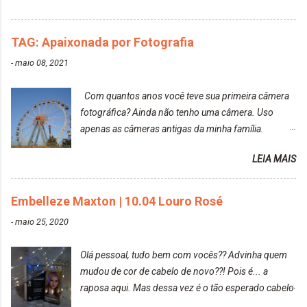
do cabelo: *INFORMAÇÕES RELEVANTES
PRESENTE NA CAIXINHA* EMBELLEZE MAXTON
TAG: Apaixonada por Fotografia
LIBERDADE PARA SER MAIS VOCÊ 10.04 LOURO
ROSÉ ESTE KIT CONTÉM: TINTURA CREME 50 G
-
maio 08, 2021
LOÇÃO REVELADORA MAXTON 20 VOL. 50 ML +
Par de luvas e um guia explicativo im...
Com quantos anos você teve sua primeira câmera
fotográfica? Ainda não tenho uma câmera. Uso
apenas as câmeras antigas da minha família.
Prefere fotografar ou ser fotografada? Antes, eu
LEIA MAIS
diria que gosto mais de fotografar, mas comecei a
gostar bastante de ser a minha modelo. Você tem
uma boa câmera para fotografar? Ainda não tenho
Embelleze Maxton | 10.04 Louro Rosé
uma super câmera profissional. Por enquanto, a
-
maio 25, 2020
câmera que eu uso e gosto muito é a Sony
CyberShot- DSCW350. Você fotografa e publica
Olá pessoal, tudo bem com vocês?? Advinha quem
suas fotos? Sim. Posto aqui e pelas minhas páginas.
mudou de cor de cabelo de novo??! Pois é... a
Tumblr, We heart it, ou instagram? Instagram. Eu
raposa aqui. Mas dessa vez é o tão esperado cabelo
particularmente não gosto de Tumblr e nem do We
rosa. Usei a tinta da Embelleze Maxton - 10.04