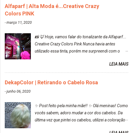
Alfaparf | Alta Moda é...Creative Crazy
Colors PINK
-
março 11, 2020
📸 🦊 Hoje, vamos falar do tonalizante da Alfaparf...
Creative Crazy Colors Pink Nunca havia antes
utilizado essa tinta, porém me surpreendi com o
resultado. Antes de usar, meu cabelo estava azul
LEIA MAIS
turquesa (meio desbotado), e após a utilização meu
cabelo ficou roxo com mechinhas azul, rosa e meio
cinza... FICOU LINDOOOOO!!! Cabelo antes: Cabelo
DekapColor | Retirando o Cabelo Rosa
depois: Bom, sobre a tinta, eu achei ela muito liquida,
-
junho 06, 2020
o que fez com que tudo a minha volta ficasse rosa.
Por ela ter um pigmento muito bom, tudo que caia
✨ Post feito pela minha mãe!! ✨ Olá meninas! Como
tinta ficava manchado. Meu banheiro inteiro ficou
vocês sabem, adoro mudar a cor dos cabelos. Da
rosa, minha mão, meu corpo todo, porém, ela tem
última vez que pintei os cabelos, utilizei a coloração
uma fixação muito boa (Deu para perceber kkk) Sem
da Maxton Louro Rosé, coloração permanente. Vale
contar do cheirinho de uva maravilhosooooo.