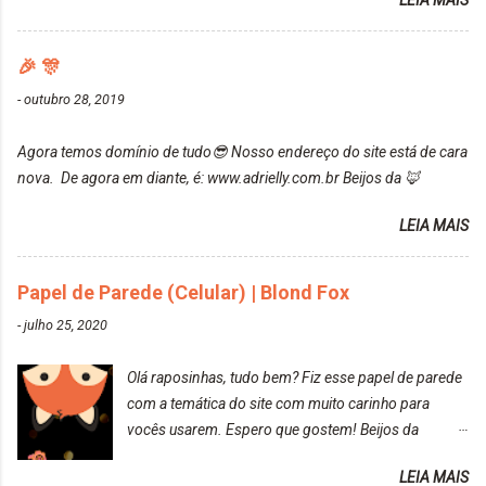
LEIA MAIS
ressaltar que meu cabelo estava platinado. O tom
Mesmo lavando, o cheirinho ficou no cabelo. Não
ficou um rosa antigo, cobriu muito bem e não
tem muito do que falar sobre a tinta. Super
manchou. Cabelo antes da coloração Resultado ✨
🎉 🎊
recomendo!!! * Caixinha e bisnaguinha com a tinta:
Post completo com todas as informações:
-
outubro 28, 2019
https://www.adrielly.com.br/2020/03/embelleze-
maxton-1004-louro-rose.html Depois de três meses
Agora temos domínio de tudo😎 Nosso endereço do site está de cara
de inúmeras lavagens, meu cabelo teve um bom
nova. De agora em diante, é: www.adrielly.com.br Beijos da 🦊
desbotamento da cor, ele ficou um rosa bem suave,
amei mais ainda o resultado. Depois de três meses
LEIA MAIS
Resolvi pintar novamente com a mesma anuance,
mas antes fiz uma limpeza de cor com o
Papel de Parede (Celular) | Blond Fox
DekapColor. Adorei o resultado da limpeza. Ficou
um tom loiro Barbie. Acho que vou demorar um
-
julho 25, 2020
pouquinho para pintar novamente. Resultado com o
DekapColor "Minha mãe é lindaaaaa" Para quem
Olá raposinhas, tudo bem? Fiz esse papel de parede
não conhece, o DekapColor é um p...
com a temática do site com muito carinho para
vocês usarem. Espero que gostem! Beijos da
raposa..
LEIA MAIS