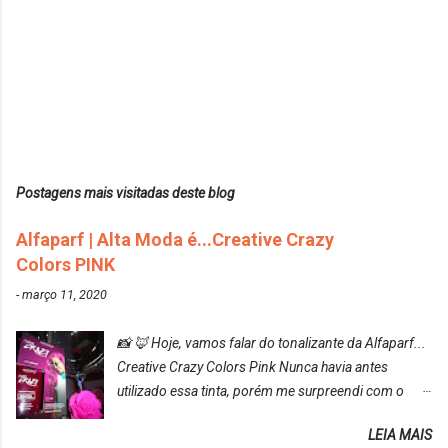
Postagens mais visitadas deste blog
Alfaparf | Alta Moda é...Creative Crazy
Colors PINK
-
março 11, 2020
📸 🦊 Hoje, vamos falar do tonalizante da Alfaparf...
Creative Crazy Colors Pink Nunca havia antes
utilizado essa tinta, porém me surpreendi com o
resultado. Antes de usar, meu cabelo estava azul
LEIA MAIS
turquesa (meio desbotado), e após a utilização meu