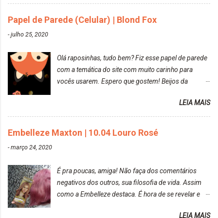
mas antes fiz uma limpeza de cor com o
Papel de Parede (Celular) | Blond Fox
DekapColor. Adorei o resultado da limpeza. Ficou
um tom loiro Barbie. Acho que vou demorar um
-
julho 25, 2020
pouquinho para pintar novamente. Resultado com o
DekapColor "Minha mãe é lindaaaaa" Para quem
Olá raposinhas, tudo bem? Fiz esse papel de parede
não conhece, o DekapColor é um p...
com a temática do site com muito carinho para
vocês usarem. Espero que gostem! Beijos da
raposa..
LEIA MAIS
Embelleze Maxton | 10.04 Louro Rosé
-
março 24, 2020
É pra poucas, amiga! Não faça dos comentários
negativos dos outros, sua filosofia de vida. Assim
como a Embelleze destaca. É hora de se revelar e
reconquistar o poder sobre a sua vida. Loira mais
LEIA MAIS
vip Maxton liberdade para ser mais você Loiro Rosé