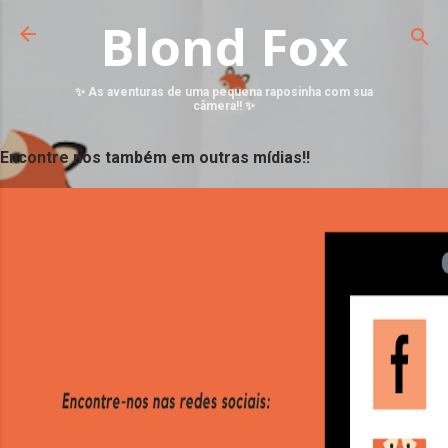
Blond Fox
✨ As aventuras de uma pequena raposinha com sua
câmera!! ✨
Encontre nos também em outras mídias!!