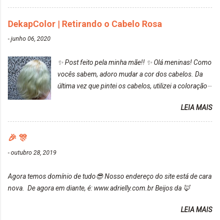
cabelo ficou roxo com mechinhas azul, rosa e meio
cinza... FICOU LINDOOOOO!!! Cabelo antes: Cabelo
DekapColor | Retirando o Cabelo Rosa
depois: Bom, sobre a tinta, eu achei ela muito liquida,
-
junho 06, 2020
o que fez com que tudo a minha volta ficasse rosa.
Por ela ter um pigmento muito bom, tudo que caia
✨ Post feito pela minha mãe!! ✨ Olá meninas! Como
tinta ficava manchado. Meu banheiro inteiro ficou
vocês sabem, adoro mudar a cor dos cabelos. Da
rosa, minha mão, meu corpo todo, porém, ela tem
última vez que pintei os cabelos, utilizei a coloração
uma fixação muito boa (Deu para perceber kkk) Sem
da Maxton Louro Rosé, coloração permanente. Vale
contar do cheirinho de uva maravilhosooooo.
LEIA MAIS
ressaltar que meu cabelo estava platinado. O tom
Mesmo lavando, o cheirinho ficou no cabelo. Não
ficou um rosa antigo, cobriu muito bem e não
tem muito do que falar sobre a tinta. Super
manchou. Cabelo antes da coloração Resultado ✨
🎉 🎊
recomendo!!! * Caixinha e bisnaguinha com a tinta:
Post completo com todas as informações:
-
outubro 28, 2019
https://www.adrielly.com.br/2020/03/embelleze-
maxton-1004-louro-rose.html Depois de três meses
Agora temos domínio de tudo😎 Nosso endereço do site está de cara
de inúmeras lavagens, meu cabelo teve um bom
nova. De agora em diante, é: www.adrielly.com.br Beijos da 🦊
desbotamento da cor, ele ficou um rosa bem suave,
amei mais ainda o resultado. Depois de três meses
LEIA MAIS
Resolvi pintar novamente com a mesma anuance,