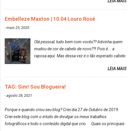
LEIA MAIS
diria que gosto mais de fotografar, mas comecei a
gostar bastante de ser a minha modelo. Você tem
uma boa câmera para fotografar? Ainda não tenho
Embelleze Maxton | 10.04 Louro Rosé
uma super câmera profissional. Por enquanto, a
-
maio 25, 2020
câmera que eu uso e gosto muito é a Sony
CyberShot- DSCW350. Você fotografa e publica
Olá pessoal, tudo bem com vocês?? Advinha quem
suas fotos? Sim. Posto aqui e pelas minhas páginas.
mudou de cor de cabelo de novo??! Pois é... a
Tumblr, We heart it, ou instagram? Instagram. Eu
raposa aqui. Mas dessa vez é o tão esperado cabelo
particularmente não gosto de Tumblr e nem do We
rosa. Usei a tinta da Embelleze Maxton - 10.04
Heart It. Cite uma pessoa que você se inspira para
LEIA MAIS
Louro Rosé Se vocês não acompanharam a saga do
tirar suas fotos. Lorrayne Mavromatis. Adoro as
meu cabelo colorido, vou deixar aqui embaixo, o link
fotos delas. Você edita suas fotos ou prefere que
de todos que fiz para vocês verem: ✨ Alfaparf | Alta
TAG: Sim! Sou Blogueira!
elas fiquem no modo original? Sou do time foto
Moda é... Creative Crazy Colors Pink
modo original. Para uns, isso parece desleixo, mas
-
agosto 28, 2021
https://www.adrielly.com.br/2020/03/alfaparf-alta-
eu adoro mostrar para as pessoas a beleza natural
moda-ecreative-crazy.html ✨ Keraton Hard Colors |
de um determinado lugar ou de algo que estou
Porque e quando criou seu blog? Criei dia 27 de Outubro de 2019.
Turkiss Blue
fotografan...
Criei este blog com o intuito de divulgar os meus trabalhos
https://www.adrielly.com.br/2020/02/keraton-hard-
fotográficos e todo o conteúdo digital que crio. Quais os principais
colors-turkiss-blue.html ✨ Alpha Line | Máscara
assuntos do seu blog? Fotografia, beleza e viagens. Como tem sido a