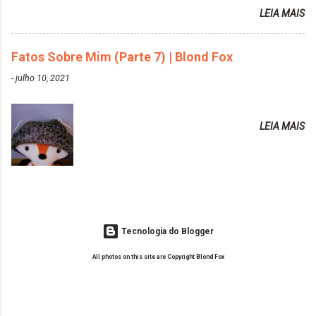
Tonalizante Hidratante Pink
LEIA MAIS
vida de Blogueira? Tem sido um sonho. Minha família me apoia muito.
https://www.adrielly.com.br/2020/03/alpha-line-
Qual a parte chata da vida de Blogueira? Às vezes, a criatividade vai
mascara-tonalizante.html ✨ Keraton Hard Fix |
embora... O que tem de melhor em ser Blogueira? Ver o seu trabalho
Fatos Sobre Mim (Parte 7) | Blond Fox
Ozzy Lilac
sendo reconhecido. Aonde deseja chegar com o seu Blog? Muito
https://www.adrielly.com.br/2020/04/keraton-hard-
-
julho 10, 2021
além daquilo que imagino. Seu blog pra você é profissional ou passa-
fix-ozzy-lilac.html Como vocês podem ver, eu tentei
tempo? Vejo como sendo profissional. Me empenho muito fazendo
ter um cabelo rosa, mas a tonalidade nunca pegava
tudo para ele. Quais blogs acompanha, e quais indica? Eu acompanho
em meu cabelo, pois, sempre jogava tinta em cima
LEIA MAIS
o Drilly Design e comecei a ler as postagens do antigo blog da Sweet
de tinta. O que result...
Carol "Magic Days". Tem sido fácil o convívio com seguidoras e
leitoras? Claro. Seu blog já esta como quer, ou ainda ...
Tecnologia do Blogger
All photos on this site are Copyright Blond Fox