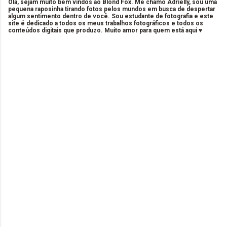
Olá, sejam muito bem vindos ao Blond Fox. Me chamo Adrielly, sou uma
pequena raposinha tirando fotos pelos mundos em busca de despertar
algum sentimento dentro de você. Sou estudante de fotografia e este
site é dedicado a todos os meus trabalhos fotográficos e todos os
conteúdos digitais que produzo. Muito amor para quem está aqui ♥
C
o
m
e
n
t
á
r
i
o
s